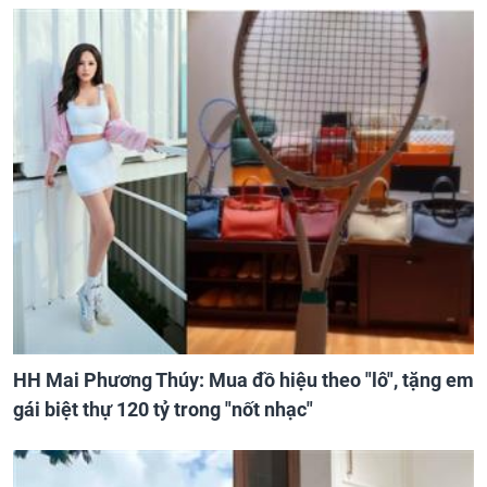
HH Mai Phương Thúy: Mua đồ hiệu theo "lô", tặng em
gái biệt thự 120 tỷ trong "nốt nhạc"