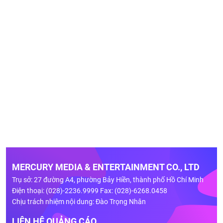
MERCURY MEDIA & ENTERTAINMENT CO., LTD
Trụ sở: 27 đường A4, phường Bảy Hiền, thành phố Hồ Chí Minh
Điện thoại: (028)-2236.9999 Fax: (028)-6268.0458
Chịu trách nhiệm nội dung: Đào Trọng Nhân
LIÊN HỆ QUẢNG CÁO