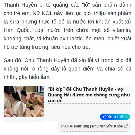
Thanh Huyền bị tố quảng cáo "lố" sản phẩm dành
cho trẻ em. Nữ KOL này liên tục giới thiệu sản phẩm
là sữa nhưng thực tế đó là nước lợi khuẩn xuất xứ
Hàn Quốc. Loại nước trên chứa một số vitamin,
khoáng chất, vi khuẩn axit lactic lên men, chiết xuất
hỗ trợ tăng trưởng, tiêu hóa cho trẻ.
Sau đó, Chu Thanh Huyền đã xin lỗi vì trong clip đã
không nói rõ ràng đây là quan điểm và chia sẻ cá
nhân, gây hiểu lầm.
“Bí kíp” để Chu Thanh Huyền - vợ
Quang Hải được mẹ chồng cưng như
con đẻ
Xem thêm
Theo
Ái Như (t/h) | Phụ Nữ Sức Khỏe