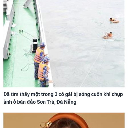
Đã tìm thấy một trong 3 cô gái bị sóng cuốn khi chụp
ảnh ở bán đảo Sơn Trà, Đà Nẵng