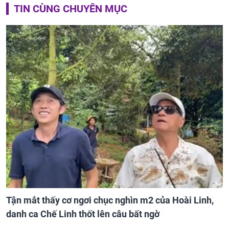
TIN CÙNG CHUYÊN MỤC
Tận mắt thấy cơ ngơi chục nghìn m2 của Hoài Linh,
danh ca Chế Linh thốt lên câu bất ngờ