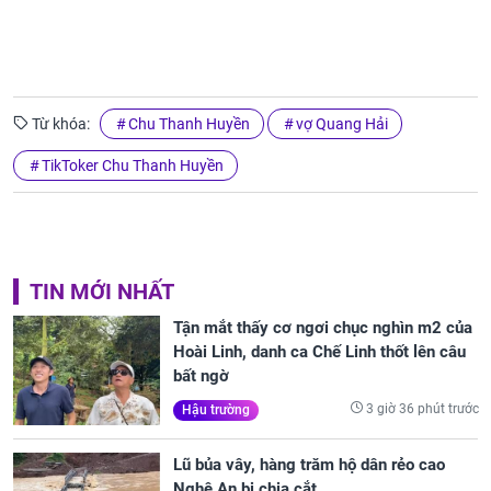
Từ khóa:
Chu Thanh Huyền
vợ Quang Hải
TikToker Chu Thanh Huyền
TIN MỚI NHẤT
Tận mắt thấy cơ ngơi chục nghìn m2 của
Hoài Linh, danh ca Chế Linh thốt lên câu
bất ngờ
3 giờ 36 phút trước
Hậu trường
Lũ bủa vây, hàng trăm hộ dân rẻo cao
Nghệ An bị chia cắt