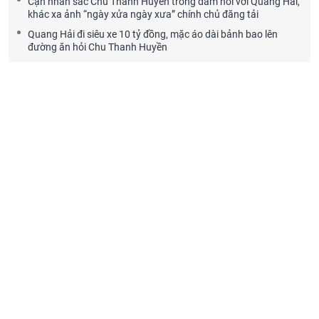
Cận nhan sắc Chu Thanh Huyền trong đám hỏi với Quang Hải,
khác xa ảnh “ngày xửa ngày xưa” chính chủ đăng tải
Quang Hải đi siêu xe 10 tỷ đồng, mặc áo dài bảnh bao lên
đường ăn hỏi Chu Thanh Huyền