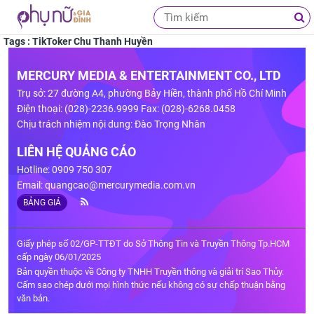
Tags : TikToker Chu Thanh Huyền
MERCURY MEDIA & ENTERTAINMENT CO., LTD
Trụ sở: 27 đường A4, phường Bảy Hiền, thành phố Hồ Chí Minh
Điện thoại: (028)-2236.9999 Fax: (028)-6268.0458
Chịu trách nhiệm nội dung: Đào Trọng Nhân
LIÊN HỆ QUẢNG CÁO
Hotline: 0909 750 307
Email:
quangcao@mercurymedia.com.vn
BẢNG GIÁ
Giấy phép số 02/GP-TTĐT do Sở Thông Tin và Truyền Thông Tp.HCM
cấp ngày 06/01/2025
Bản quyền thuộc về Công ty TNHH Truyền thông và giải trí Sao Thủy.
Cấm sao chép dưới mọi hình thức nếu không có sự chấp thuận bằng
văn bản.