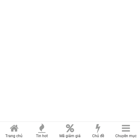
Trang chủ
Tin hot
Mã giảm giá
Chủ đề
Chuyên mục