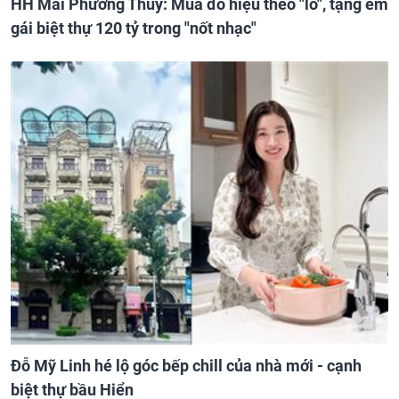
HH Mai Phương Thúy: Mua đồ hiệu theo "lô", tặng em
gái biệt thự 120 tỷ trong "nốt nhạc"
Đỗ Mỹ Linh hé lộ góc bếp chill của nhà mới - cạnh
biệt thự bầu Hiển