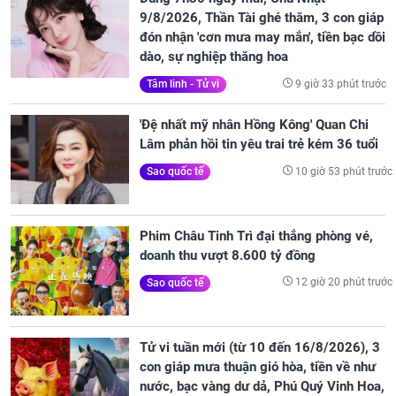
9/8/2026, Thần Tài ghé thăm, 3 con giáp
đón nhận 'cơn mưa may mắn', tiền bạc dồi
dào, sự nghiệp thăng hoa
9 giờ 33 phút trước
Tâm linh - Tử vi
'Đệ nhất mỹ nhân Hồng Kông' Quan Chi
Lâm phản hồi tin yêu trai trẻ kém 36 tuổi
10 giờ 53 phút trước
Sao quốc tế
Phim Châu Tinh Trì đại thắng phòng vé,
doanh thu vượt 8.600 tỷ đồng
12 giờ 20 phút trước
Sao quốc tế
Tử vi tuần mới (từ 10 đến 16/8/2026), 3
con giáp mưa thuận gió hòa, tiền về như
nước, bạc vàng dư dả, Phú Quý Vinh Hoa,