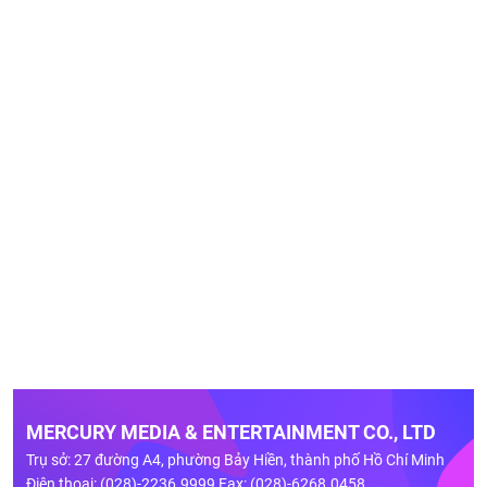
MERCURY MEDIA & ENTERTAINMENT CO., LTD
Trụ sở: 27 đường A4, phường Bảy Hiền, thành phố Hồ Chí Minh
Điện thoại: (028)-2236.9999 Fax: (028)-6268.0458