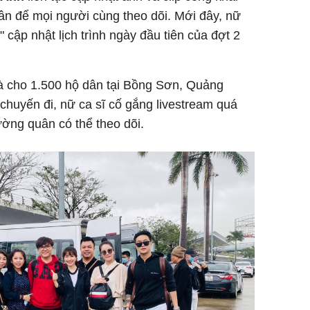
dân để mọi người cùng theo dõi. Mới đây, nữ
" cập nhật lịch trình ngày đầu tiên của đợt 2
Chân du
uà cho 1.500 hộ dân tại Bồng Sơn, Quảng
viên Hoa
ứng ngượ
huyến đi, nữ ca sĩ cố gắng livestream quá
nghèo
ường quân có thể theo dõi.