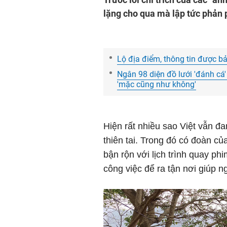
lặng cho qua mà lập tức phản 
Lộ địa điểm, thông tin được 
Ngân 98 diện đồ lưới 'đánh cá' 
'mặc cũng như không'
Hiện rất nhiều sao Việt vẫn đa
thiên tai. Trong đó có đoàn củ
bận rộn với lịch trình quay ph
công việc để ra tận nơi giúp 