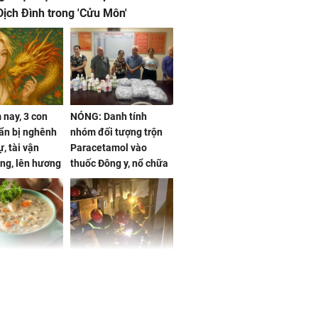
ịch Đình trong 'Cửu Môn'
nay, 3 con
NÓNG: Danh tính
ẩn bị nghênh
nhóm đối tượng trộn
, tài vận
Paracetamol vào
ng, lên hương
thuốc Đông y, nổ chữa
g hóa Phượng,
bách bệnh
 may mắn về
ức khỏe và
Cháy nhà 2 tầng ở
 dụng đúng
TPHCM, cha và con
 hạt bình dân
trai 12 tuổi tử vong
thương tâm