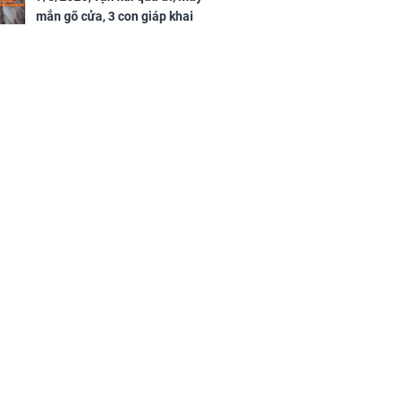
mắn gõ cửa, 3 con giáp khai
thông vận mệnh, tiền nhiều vô
kể, phước lộc đầy nhà, trúng số
độc đắc