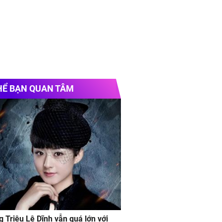
HỂ BẠN QUAN TÂM
g Triệu Lệ Dĩnh vẫn quá lớn với