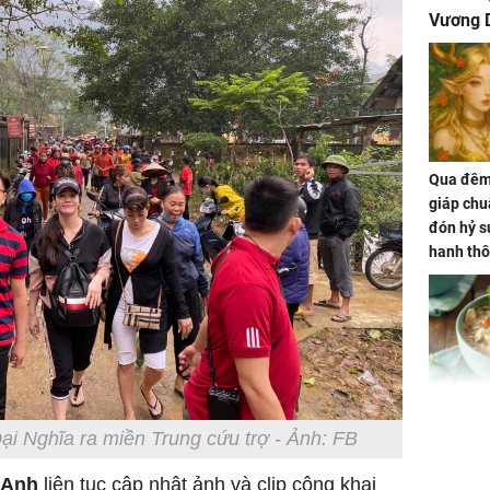
Vương D
Qua đêm 
giáp chu
đón hỷ sự
hanh thô
hóa Rồn
gom hết
nhà
Giá trị s
cách sử
i Nghĩa ra miền Trung cứu trợ - Ảnh: FB
của loại
 Anh
liên tục cập nhật ảnh và clip công khai