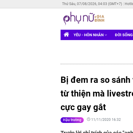
Thứ Sáu, 07/08/2026, 04:03 (GMT+7)
Hotl
YÊU - HÔN NHÂN
ĐỜI SỐN
Bị đem ra so sánh v
từ thiện mà livest
cực gay gắt
11/11/2020 16:32
Hậu trường
Trước lời chỉ trích của các "a