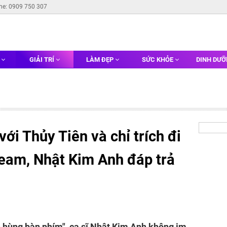
ine: 0909 750 307
G
GIẢI TRÍ
LÀM ĐẸP
SỨC KHỎE
DINH DƯ
ới Thủy Tiên và chỉ trích đi
ream, Nhật Kim Anh đáp trả
nh hùng bàn phím", ca sĩ Nhật Kim Anh không im