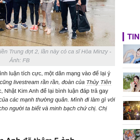
TIN
n Trung đợt 2, lần này có ca sĩ Hòa Minzy -
Ảnh: FB
bình luận tích cực, một dân mạng vào để lại ý
 cũng livestream rần rần, đoàn của
Thủy Tiên
, Nhật Kim Anh để lại bình luận đáp trả gay
của các mạnh thường quân. Mình đi làm gì với
cho người ta biết và minh bạch chứ chị. Chị