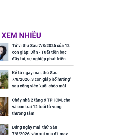
 XEM NHIỀU
Tử vi thứ Sáu 7/8/2026 của 12
con giáp: Dần - Tuất tiền bạc
đầy túi, sự nghiệp phát triển
hưng thịnh, Mão - Thân tài lộc
ảm đạm, mọi sự khó thành công
Kể từ ngày mai, thứ Sáu
mỹ mãn
7/8/2026, 3 con giáp 'số hưởng'
sau công việc 'xuôi chèo mát
mái', tiền tài 'thu về như nước',
tình duyên viên mãn
Cháy nhà 2 tầng ở TPHCM, cha
và con trai 12 tuổi tử vong
thương tâm
Đúng ngày mai, thứ Sáu
7/8/2026, vận xui qua đi, may