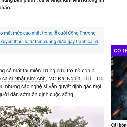
pháo.
bảo mật mức cao nhất trong lễ cưới Công Phượng
xuyên thấu, lộ từ trên xuống dưới gây tranh cãi vì
CÓ T
ng có mặt tại miền Trung cứu trợ bà con bị
a
ca sĩ Nhật Kim Anh
, MC
Đại Nghĩa
, TiTi... Dù
im, nhưng các nghệ sĩ vẫn quyết định gác mọi
người dân sớm ổn định cuộc sống.
Cái bón