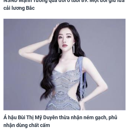
NSND Mạnh Tưởng qua đời ở tuổi 89: Một đời giữ lửa
cải lương Bắc
Á hậu Bùi Thị Mỹ Duyên thừa nhận ném gạch, phủ
nhận dùng chất cấm