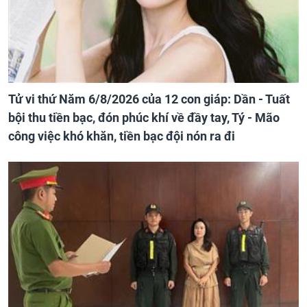
Tử vi thứ Năm 6/8/2026 của 12 con giáp: Dần - Tuất
bội thu tiền bạc, đón phúc khí về đầy tay, Tý - Mão
công việc khó khăn, tiền bạc đội nón ra đi