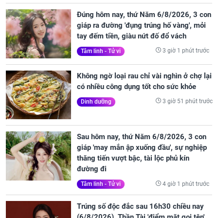
Đúng hôm nay, thứ Năm 6/8/2026, 3 con
giáp ra đường 'đụng trúng hố vàng', mỏi
tay đếm tiền, giàu nứt đố đổ vách
3 giờ 1 phút trước
Tâm linh - Tử vi
Không ngờ loại rau chỉ vài nghìn ở chợ lại
có nhiều công dụng tốt cho sức khỏe
3 giờ 51 phút trước
Dinh dưỡng
Sau hôm nay, thứ Năm 6/8/2026, 3 con
giáp 'may mắn ập xuống đầu', sự nghiệp
thăng tiến vượt bậc, tài lộc phủ kín
đường đi
4 giờ 1 phút trước
Tâm linh - Tử vi
Trúng số độc đắc sau 16h30 chiều nay
(6/8/2026), Thần Tài 'điểm mặt gọi tên',