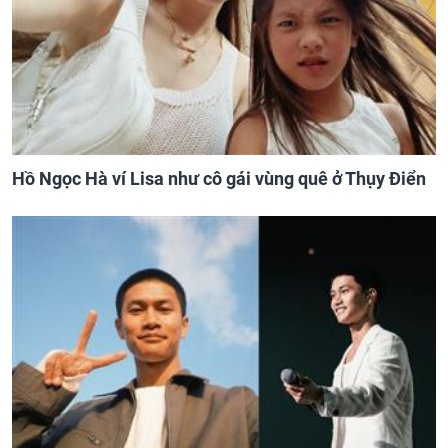
Hồ Ngọc Hà ví Lisa như cô gái vùng quê ở Thụy Điển