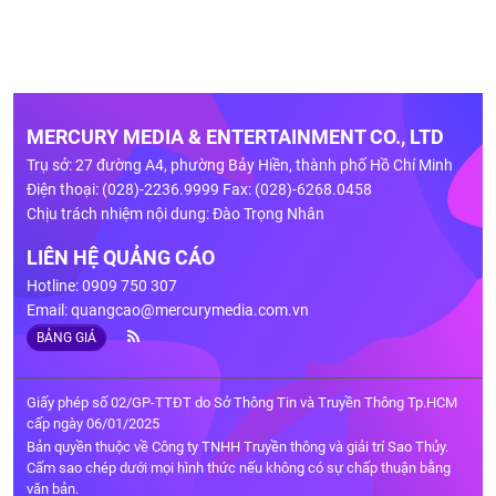
MERCURY MEDIA & ENTERTAINMENT CO., LTD
Trụ sở: 27 đường A4, phường Bảy Hiền, thành phố Hồ Chí Minh
Điện thoại: (028)-2236.9999 Fax: (028)-6268.0458
Chịu trách nhiệm nội dung: Đào Trọng Nhân
LIÊN HỆ QUẢNG CÁO
Hotline: 0909 750 307
Email:
quangcao@mercurymedia.com.vn
BẢNG GIÁ
Giấy phép số 02/GP-TTĐT do Sở Thông Tin và Truyền Thông Tp.HCM
cấp ngày 06/01/2025
Bản quyền thuộc về Công ty TNHH Truyền thông và giải trí Sao Thủy.
Cấm sao chép dưới mọi hình thức nếu không có sự chấp thuận bằng
văn bản.