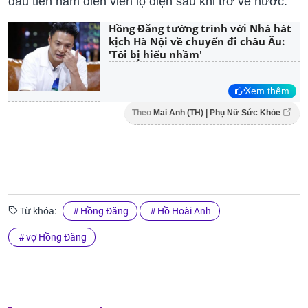
đầu tiên nam diễn viên lộ diện sau khi trở về nước.
Hồng Đăng tường trình với Nhà hát
kịch Hà Nội về chuyến đi châu Âu:
'Tôi bị hiểu nhầm'
Xem thêm
Theo
Mai Anh (TH) | Phụ Nữ Sức Khỏe
Từ khóa:
Hồng Đăng
Hồ Hoài Anh
vợ Hồng Đăng