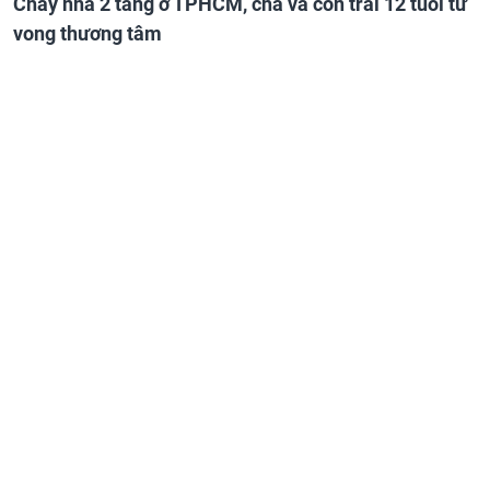
Cháy nhà 2 tầng ở TPHCM, cha và con trai 12 tuổi tử
vong thương tâm