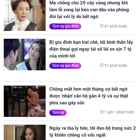
Mẹ chồng cho 20 cây vàng nhưng khi
làm lễ xong lại kéo con dâu vào phòng
đòi lại với lý do bất ngờ
41 phút trước
Tâm sự gia đình
Bị gia đình bạn trai chê, tôi bình thản lấy
điện thoại gọi ngay tài xế lái xe xịn 7 tỷ
của mình tới
51 phút trước
Tâm sự gia đình
Chồng mất hơn một tháng vợ bất ngờ
được 'nhận' căn hộ gần 4 tỷ và sự thật
phía sau gây sốc
1 giờ 1 phút trước
Tâm sự
Ngày ra tòa ly hôn, tôi đeo bộ trang sức 2
tỷ khiến chồng cũ sốc ngất