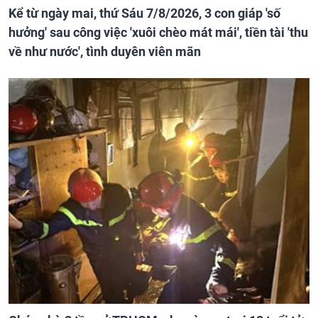
Kể từ ngày mai, thứ Sáu 7/8/2026, 3 con giáp 'số
hưởng' sau công việc 'xuôi chèo mát mái', tiền tài 'thu
về như nước', tình duyên viên mãn