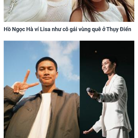
Hồ Ngọc Hà ví Lisa như cô gái vùng quê ở Thụy Điển