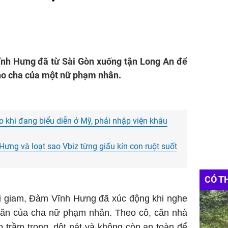
ĩnh Hưng đã từ Sài Gòn xuống tận Long An để
cho cha của một nữ phạm nhân.
 khi đang biểu diễn ở Mỹ, phải nhập viện khâu
Hưng và loạt sao Vbiz từng giấu kín con ruột suốt
CÓ T
rại giam, Đàm Vĩnh Hưng đã xúc động khi nghe
ăn của cha nữ phạm nhân. Theo cô, căn nhà
 trầm trọng, dột nát và không còn an toàn để