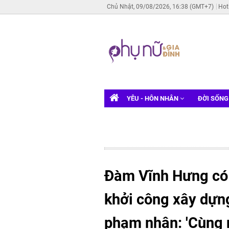
Chủ Nhật, 09/08/2026, 16:38 (GMT+7)
Hot
YÊU - HÔN NHÂN
ĐỜI SỐN
Đàm Vĩnh Hưng có 
khởi công xây dựn
phạm nhân: 'Cùng n