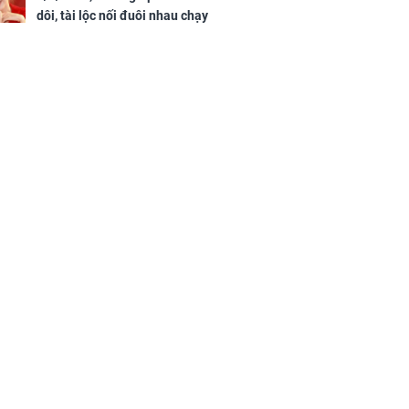
dôi, tài lộc nối đuôi nhau chạy
vào nhà, sự nghiệp phất lên
trông thấy