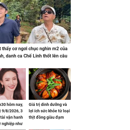
 thấy cơ ngơi chục nghìn m2 của
nh, danh ca Chế Linh thốt lên câu
h30 hôm nay,
Giá trị dinh dưỡng và
 9/8/2026, 3
lợi ích sức khỏe từ loại
 tài vận hanh
thịt đồng giàu đạm
ự nghiệp như