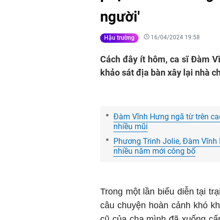
người'
16/04/2024 19:58
Hậu trường
Cách đây ít hôm, ca sĩ Đàm V
khảo sát địa bàn xây lại nhà 
Đàm Vĩnh Hưng ngã từ trên cao
nhiều mũi
Phương Trinh Jolie, Đàm Vĩnh 
nhiều năm mới công bố
Trong một lần biểu diễn tại t
câu chuyện hoàn cảnh khó kh
cũ của cha mình đã xuống cấp