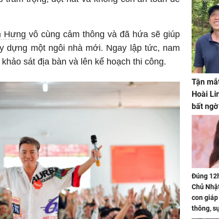
h Hưng
vô cùng cảm thông và đã hứa sẽ giúp
 dựng một ngôi nhà mới. Ngay lập tức, nam
khảo sát địa bàn và lên kế hoạch thi công.
Tận mắt
Hoài Li
bất ngờ
Đúng 12
Chủ Nhật
con giáp
thông, s