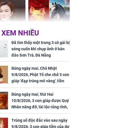
hóa Rồng', vét
á trong thiên
 XEM NHIỀU
 mỹ nhân Hồng
Tử vi tuần mới (từ 10
uan Chi Lâm
đến 16/8/2026), 3 con
Đã tìm thấy một trong 3 cô gái bị
tin yêu trai
giáp mưa thuận gió
sóng cuốn khi chụp ảnh ở bán
36 tuổi
hòa, tiền về như nước,
đảo Sơn Trà, Đà Nẵng
bạc vàng dư dả, Phú
Quý Vinh Hoa, vận
Đúng ngày mai, Chủ Nhật
trình khai sáng
9/8/2026, Phật Tổ che chở 3 con
giáp 'đạp trúng mỏ vàng', tiền
u Tinh Trì
bạc nhiều như lá sung, sự
g phòng vé,
nghiệp vượng phát
Đúng ngày mai, thứ Hai
u vượt 8.600
10/8/2026, 3 con giáp được Quý
Nhân nâng đỡ, tài lộc rủng rỉnh,
yên tâm hưởng vinh hoa Phú
Quý
Trúng số độc đắc vào sau ngày
9/8/2026, 3 con giáp tiền của dư