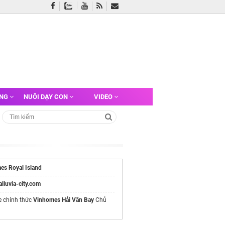
ỠNG
NUÔI DẠY CON
VIDEO
es Royal Island
/alluvia-city.com
e chính thức
Vinhomes Hải Vân Bay
Chủ