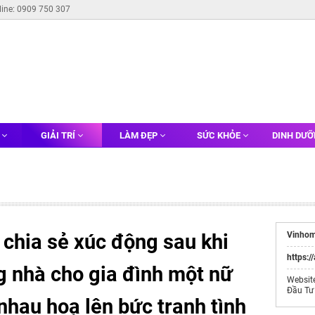
line: 0909 750 307
G
GIẢI TRÍ
LÀM ĐẸP
SỨC KHỎE
DINH DƯ
chia sẻ xúc động sau khi
Vinhom
https:/
g nhà cho gia đình một nữ
Websit
Đầu Tư
hau hoạ lên bức tranh tình