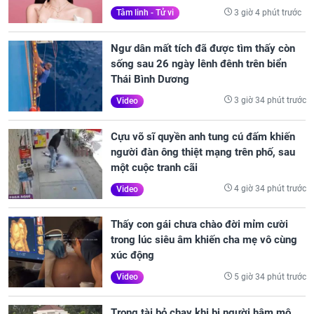
3 giờ 4 phút trước
Tâm linh - Tử vi
Ngư dân mất tích đã được tìm thấy còn
sống sau 26 ngày lênh đênh trên biển
Thái Bình Dương
3 giờ 34 phút trước
Video
Cựu võ sĩ quyền anh tung cú đấm khiến
người đàn ông thiệt mạng trên phố, sau
một cuộc tranh cãi
4 giờ 34 phút trước
Video
Thấy con gái chưa chào đời mỉm cười
trong lúc siêu âm khiến cha mẹ vô cùng
xúc động
5 giờ 34 phút trước
Video
Trọng tài bỏ chạy khi bị người hâm mộ