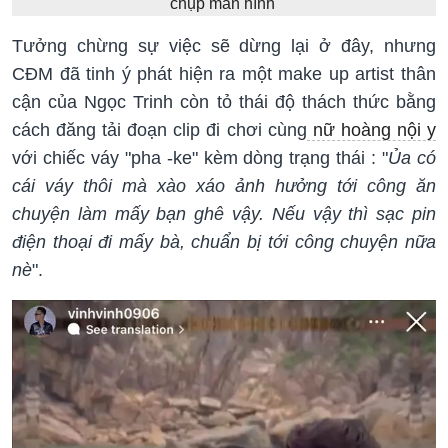
chụp màn hình
Tưởng chừng sự việc sẽ dừng lại ở đây, nhưng
CĐM đã tinh ý phát hiện ra một make up artist thân
cận của Ngọc Trinh còn tỏ thái độ thách thức bằng
cách đăng tải đoạn clip đi chơi cùng
nữ hoàng nội y
với chiếc váy "pha -ke" kèm dòng trạng thái : "
Ủa có
cái váy thôi mà xào xáo ảnh hưởng tới công ăn
chuyện làm mấy bạn ghê vậy. Nếu vậy thì sạc pin
điện thoại đi mấy bà, chuẩn bị tới công chuyện nữa
nè
".