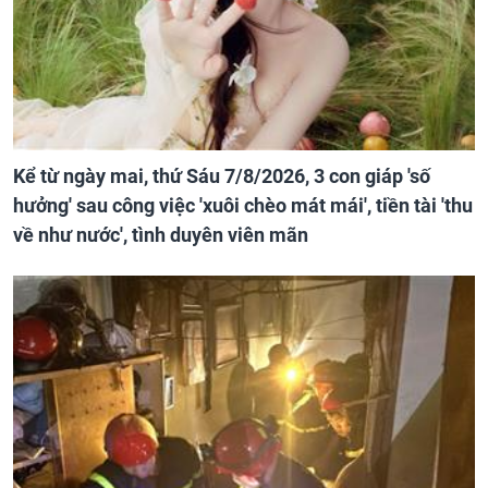
Kể từ ngày mai, thứ Sáu 7/8/2026, 3 con giáp 'số
hưởng' sau công việc 'xuôi chèo mát mái', tiền tài 'thu
về như nước', tình duyên viên mãn