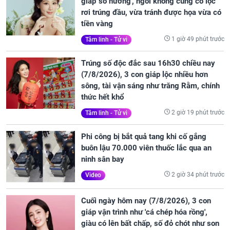
giáp 'số hưởng', ngồi không cũng có lộc
rơi trúng đầu, vừa tránh được họa vừa có
tiền vàng
1 giờ 49 phút trước
Tâm linh - Tử vi
Trúng số độc đắc sau 16h30 chiều nay
(7/8/2026), 3 con giáp lộc nhiều hơn
sông, tài vận sáng như trăng Rằm, chính
thức hết khổ
2 giờ 19 phút trước
Tâm linh - Tử vi
Phi công bị bắt quả tang khi cố gắng
buôn lậu 70.000 viên thuốc lắc qua an
ninh sân bay
2 giờ 34 phút trước
Video
Cuối ngày hôm nay (7/8/2026), 3 con
giáp vận trình như 'cá chép hóa rồng',
giàu có lên bất chấp, số đỏ chót như son