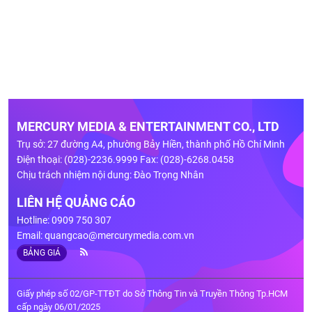
MERCURY MEDIA & ENTERTAINMENT CO., LTD
Trụ sở: 27 đường A4, phường Bảy Hiền, thành phố Hồ Chí Minh
Điện thoại: (028)-2236.9999 Fax: (028)-6268.0458
Chịu trách nhiệm nội dung: Đào Trọng Nhân
LIÊN HỆ QUẢNG CÁO
Hotline: 0909 750 307
Email:
quangcao@mercurymedia.com.vn
BẢNG GIÁ
Giấy phép số 02/GP-TTĐT do Sở Thông Tin và Truyền Thông Tp.HCM
cấp ngày 06/01/2025