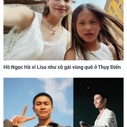
Hồ Ngọc Hà ví Lisa như cô gái vùng quê ở Thụy Điển