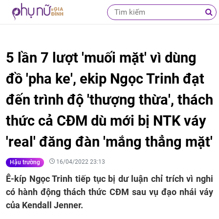
5 lần 7 lượt 'muối mặt' vì dùng
đồ 'pha ke', ekip Ngọc Trinh đạt
đến trình độ 'thượng thừa', thách
thức cả CĐM dù mới bị NTK váy
'real' đăng đàn 'mắng thẳng mặt'
16/04/2022 23:13
Hậu trường
Ê-kíp Ngọc Trinh tiếp tục bị dư luận chỉ trích vì nghi
có hành động thách thức CĐM sau vụ đạo nhái váy
của Kendall Jenner.