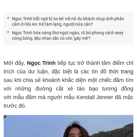
Ngọc Trinh bất ngờ bị 'so kè' với nữ du khách chụp ảnh phản
cảm ở Hội An: Kẻ tám lạng, người nửa cân?
Ngọc Trinh hóa nàng thơ ngọt ngào, rũ bỏ phong cách sexy
nóng bỏng, liệu nhan sắc có còn 'gây mê'?
Mới đây,
Ngọc Trinh
tiếp tục trở thành tâm điểm chỉ
trích của dư luận, đặc biệt là các tín đồ
thời trang
sau khi chia sẻ khoảnh khắc diện
một
chiếc đầm tím
với
những
đường cắt xẻ táo bạo tương đồng
với mẫu đầm mà người mẫu Kendall Jenner đã mặc
trước đó.