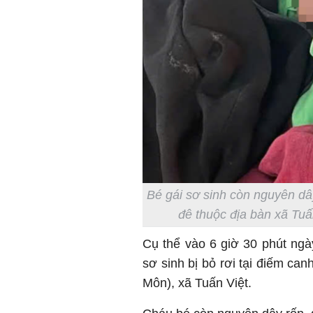
Bé gái sơ sinh còn nguyên dâ
đê thuộc địa bàn xã Tuấ
Cụ thể vào 6 giờ 30 phút ngà
sơ sinh bị bỏ rơi tại điếm c
Môn), xã Tuấn Việt.