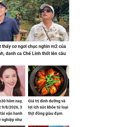
 thấy cơ ngơi chục nghìn m2 của
nh, danh ca Chế Linh thốt lên câu
h30 hôm nay,
Giá trị dinh dưỡng và
 9/8/2026, 3
lợi ích sức khỏe từ loại
 tài vận hanh
thịt đồng giàu đạm
ự nghiệp như
hóa Rồng', vét