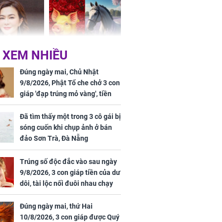
á trong thiên
 XEM NHIỀU
 mỹ nhân Hồng
Tử vi tuần mới (từ 10
uan Chi Lâm
đến 16/8/2026), 3 con
Đúng ngày mai, Chủ Nhật
tin yêu trai
giáp mưa thuận gió
9/8/2026, Phật Tổ che chở 3 con
36 tuổi
hòa, tiền về như nước,
giáp 'đạp trúng mỏ vàng', tiền
bạc vàng dư dả, Phú
bạc nhiều như lá sung, sự
Quý Vinh Hoa, vận
nghiệp vượng phát
Đã tìm thấy một trong 3 cô gái bị
trình khai sáng
sóng cuốn khi chụp ảnh ở bán
đảo Sơn Trà, Đà Nẵng
u Tinh Trì
g phòng vé,
Trúng số độc đắc vào sau ngày
u vượt 8.600
9/8/2026, 3 con giáp tiền của dư
dôi, tài lộc nối đuôi nhau chạy
vào nhà, sự nghiệp phất lên
trông thấy
Đúng ngày mai, thứ Hai
10/8/2026, 3 con giáp được Quý