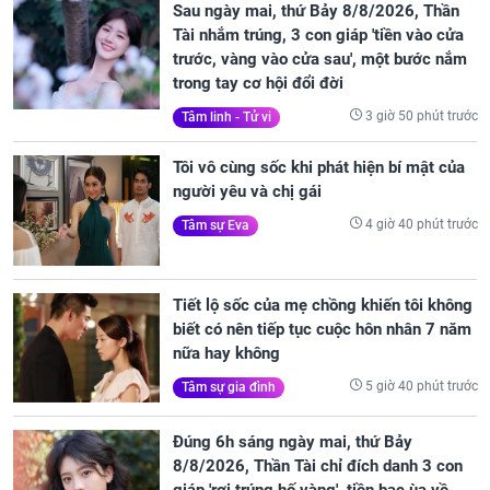
Sau ngày mai, thứ Bảy 8/8/2026, Thần
Tài nhắm trúng, 3 con giáp 'tiền vào cửa
trước, vàng vào cửa sau', một bước nắm
trong tay cơ hội đổi đời
3 giờ 50 phút trước
Tâm linh - Tử vi
Tôi vô cùng sốc khi phát hiện bí mật của
người yêu và chị gái
4 giờ 40 phút trước
Tâm sự Eva
Tiết lộ sốc của mẹ chồng khiến tôi không
biết có nên tiếp tục cuộc hôn nhân 7 năm
nữa hay không
5 giờ 40 phút trước
Tâm sự gia đình
Đúng 6h sáng ngày mai, thứ Bảy
8/8/2026, Thần Tài chỉ đích danh 3 con