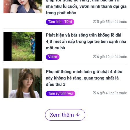
giáp 'rơi trúng hố vàng', tiền bạc ùa về
nhà 'như lũ cuốn', vươn mình thành đại gia
trong phút chốc
5 giờ 55 phút trước
Tâm linh - Tử vi
Phát hiện và bắt sống trăn khổng lồ dài
4,8 mét ẩn nấp trong bụi tre bên cạnh nhà
một cụ bà
6 giờ 10 phút trước
Video
Phụ nữ thông minh luôn giữ chặt 4 điều
này không hé răng, quan trọng nhất là
điều thứ 3
6 giờ 40 phút trước
Tâm sự tình yêu
Xem thêm