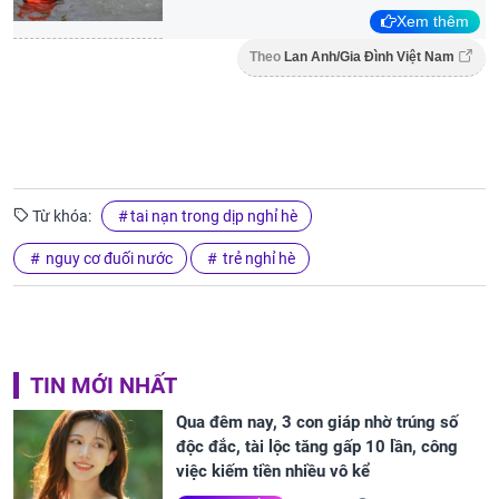
Xem thêm
Theo
Lan Anh/Gia Đình Việt Nam
Từ khóa:
tai nạn trong dịp nghỉ hè
nguy cơ đuối nước
trẻ nghỉ hè
TIN MỚI NHẤT
Qua đêm nay, 3 con giáp nhờ trúng số
độc đắc, tài lộc tăng gấp 10 lần, công
việc kiếm tiền nhiều vô kể