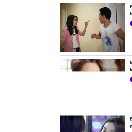
B
h
k
B
n