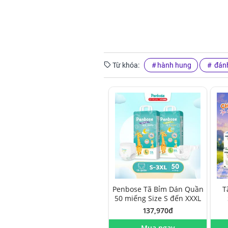
Từ khóa:
hành hung
đánh
Penbose Tã Bỉm Dán Quần
T
50 miếng Size S đến XXXL
137,970đ
Mua ngay