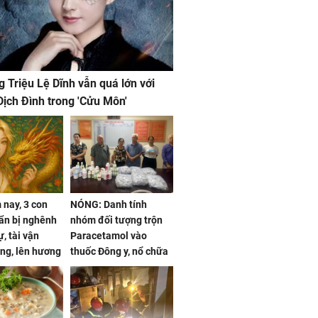
g Triệu Lệ Dĩnh vẫn quá lớn với
ịch Đình trong 'Cửu Môn'
nay, 3 con
NÓNG: Danh tính
ẩn bị nghênh
nhóm đối tượng trộn
, tài vận
Paracetamol vào
ng, lên hương
thuốc Đông y, nổ chữa
g hóa Phượng,
bách bệnh
 may mắn về