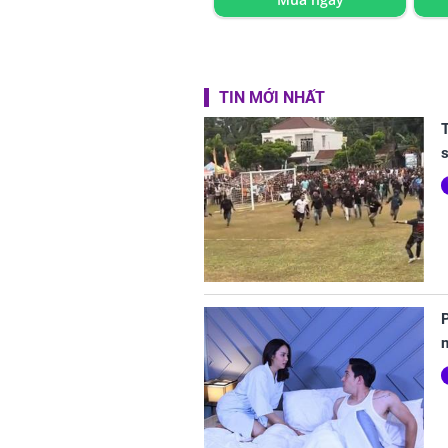
TIN MỚI NHẤT
T
s
P