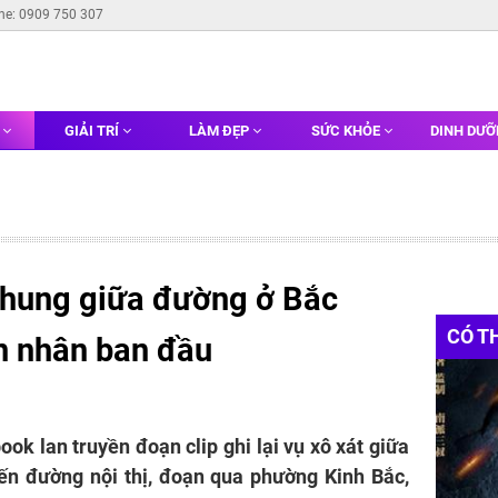
ine: 0909 750 307
G
GIẢI TRÍ
LÀM ĐẸP
SỨC KHỎE
DINH DƯ
h hung giữa đường ở Bắc
CÓ T
ên nhân ban đầu
ok lan truyền đoạn clip ghi lại vụ xô xát giữa
uyến đường nội thị, đoạn qua phường Kinh Bắc,