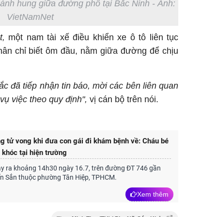
 hành hung giữa đường phố tại Bắc Ninh - Ảnh:
VietNamNet
,
một nam tài xế điều khiển xe ô tô liên tục
hân chỉ biết ôm đầu, nằm giữa đường để chịu
 đã tiếp nhận tin báo, mời các bên liên quan
 vụ việc theo quy định",
vị cán bộ trên nói.
g tử vong khi đưa con gái đi khám bệnh về: Cháu bé
 khóc tại hiện trường
ảy ra khoảng 14h30 ngày 16.7, trên đường ĐT 746 gần
ến Sắn thuộc phường Tân Hiệp, TPHCM.
Xem thêm