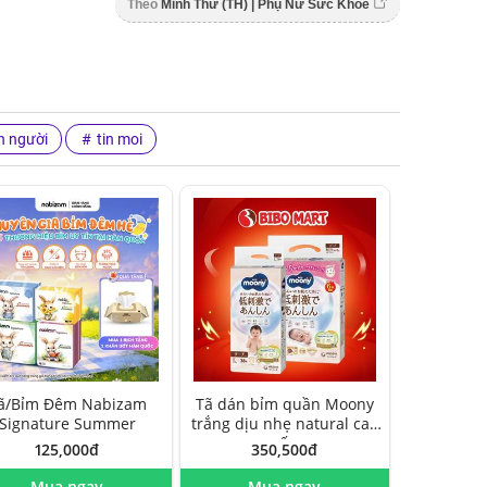
Theo
Minh Thư (TH) | Phụ Nữ Sức Khỏe
 người
tin moi
ã/Bỉm Đêm Nabizam
Tã dán bỉm quần Moony
Signature Summer
trắng dịu nhẹ natural cao
cấp
125,000đ
350,500đ
Mua ngay
Mua ngay