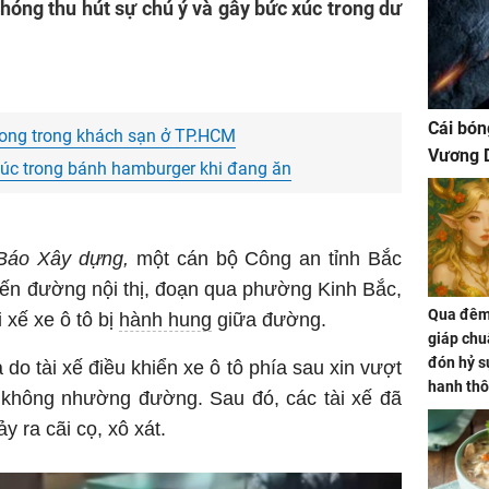
chóng thu hút sự chú ý và gây bức xúc trong dư
Cái bón
vong trong khách sạn ở TP.HCM
Vương D
húc trong bánh hamburger khi đang ăn
Báo Xây dựng,
một cán bộ Công an tỉnh Bắc
uyến đường nội thị, đoạn qua phường Kinh Bắc,
Qua đêm 
i xế xe ô tô bị
hành hung
giữa đường.
giáp chu
đón hỷ sự
do tài xế điều khiển xe ô tô phía sau xin vượt
hanh thô
c không nhường đường. Sau đó, các tài xế đã
hóa Rồn
y ra cãi cọ, xô xát.
gom hết
nhà