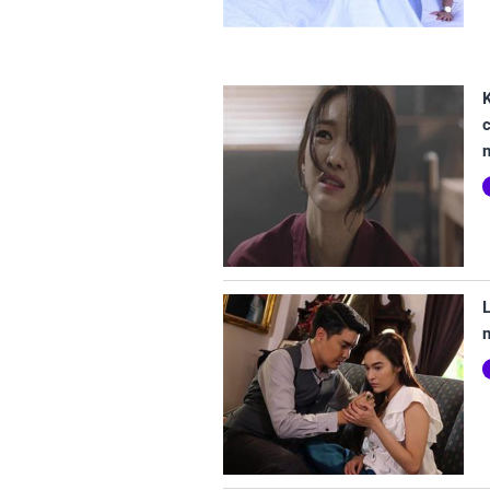
K
c
L