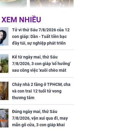
ức khỏe và
Cháy nhà 2 tầng ở
 XEM NHIỀU
 dụng đúng
TPHCM, cha và con
 hạt bình dân
trai 12 tuổi tử vong
Tử vi thứ Sáu 7/8/2026 của 12
thương tâm
con giáp: Dần - Tuất tiền bạc
đầy túi, sự nghiệp phát triển
hưng thịnh, Mão - Thân tài lộc
ảm đạm, mọi sự khó thành công
Kể từ ngày mai, thứ Sáu
mỹ mãn
7/8/2026, 3 con giáp 'số hưởng'
ng nam diễn
sau công việc 'xuôi chèo mát
 ngữ gây phản
mái', tiền tài 'thu về như nước',
c khi than
tình duyên viên mãn
Cháy nhà 2 tầng ở TPHCM, cha
và con trai 12 tuổi tử vong
thương tâm
Đúng ngày mai, thứ Sáu
7/8/2026, vận xui qua đi, may
mắn gõ cửa, 3 con giáp khai
thông vận mệnh, tiền nhiều vô