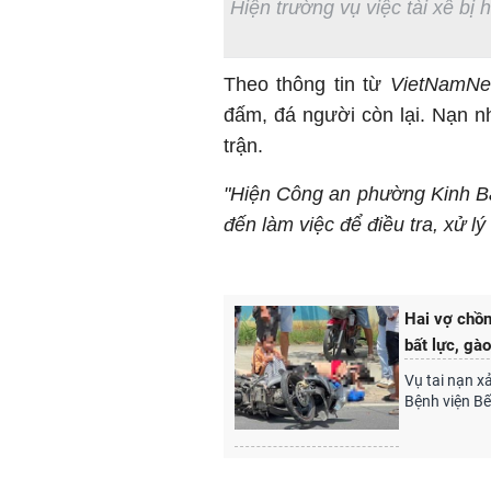
Hiện trường vụ việc tài xế bị
Theo thông tin từ
VietNamNet
đấm, đá người còn lại. Nạn n
trận.
"Hiện Công an phường Kinh Bắc
đến làm việc để điều tra, xử lý
Hai vợ chồn
bất lực, gào
Vụ tai nạn x
Bệnh viện B