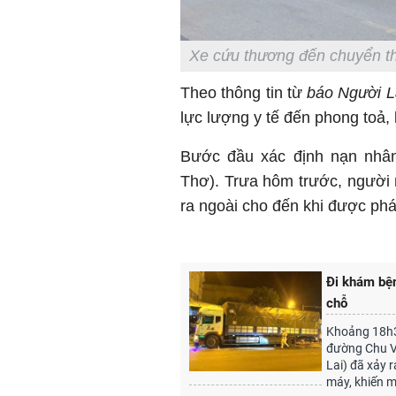
Xe cứu thương đến chuyển thi
Theo thông tin từ
báo Người L
lực lượng y tế đến phong toả,
Bước đầu xác định nạn nhân
Thơ). Trưa hôm trước, người
ra ngoài cho đến khi được phá
Đi khám bện
chỗ
Khoảng 18h3
đường Chu Vă
Lai) đã xảy r
máy, khiến m