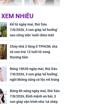
 XEM NHIỀU
iệt lên tiếng
Cô gái bị ép đi xem
ồn thay tim,
mắt, nhưng vừa thấy
Kể từ ngày mai, thứ Sáu
hứng minh sức
đối tượng mai mối thì
7/8/2026, 3 con giáp 'số hưởng'
đỏ mặt ‘đứng hình’
sau công việc 'xuôi chèo mát
mái', tiền tài 'thu về như nước',
tình duyên viên mãn
Cháy nhà 2 tầng ở TPHCM, cha
và con trai 12 tuổi tử vong
thương tâm
rương Tiểu Phỉ
Đúng 16h30 ngày mai, thứ Sáu
ồng hành cùng
7/8/2026, 3 con giáp 'số hưởng',
h Trì, Địch Lệ
ngồi không cũng có lộc rơi trúng
 quảng bá
đầu, vừa tránh được họa vừa có
tiền vàng
Đúng 6h sáng ngày mai, thứ Sáu
7/8/2026, định mệnh an bài, 3
con giáp vận trình như 'cá chép
hóa rồng', giàu có lên bất chấp,