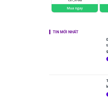
Mua ngay
TIN MỚI NHẤT
t
T
k