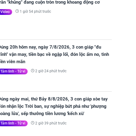
Vừa mở nắp ca-pô, người đàn ông sốc khi phát hiện
răn "khủng" đang cuộn tròn trong khoang động cơ
1 giờ 54 phút trước
Video
Đúng 20h hôm nay, ngày 7/8/2026, 3 con giáp "đu
ỉnh" vận may, tiền bạc về ngập lối, đón lộc ấm no, tình
iền viên mãn
2 giờ 24 phút trước
Tâm linh - Tử vi
Đúng ngày mai, thứ Bảy 8/8/2026, 3 con giáp xòe tay
ón nhận lộc Trời ban, sự nghiệp bứt phá như 'phượng