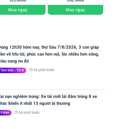
Mua ngay
Mua ngay
Đúng 12h30 hôm nay, thứ Sáu 7/8/2026, 3 con giáp
iền về trĩu túi, phúc cao hơn núi, lộc nhiều hơn sông,
giàu sang no đủ
54 phút trước
Tâm linh - Tử vi
ai nạn nghiêm trong: Xe tải mất lái đâm trúng 8 xe
hác khiến ít nhất 13 người bị thương
54 phút trước
Video