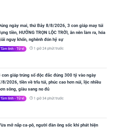
Đúng ngày mai, thứ Bảy 8/8/2026, 3 con giáp may túi
đựng tiền, HƯỞNG TRỌN LỘC TRỜI, ăn nên làm ra, hóa
giải nguy khốn, nghênh đón hỷ sự
1 giờ 24 phút trước
Tâm linh - Tử vi
3 con giáp trúng số độc đắc đúng 300 tỷ vào ngày
/8/2026, tiền về trĩu túi, phúc cao hơn núi, lộc nhiều
hơn sông, giàu sang no đủ
1 giờ 34 phút trước
Tâm linh - Tử vi