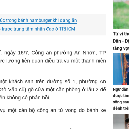
húc trong bánh hamburger khi đang ăn
 bỏ trước trung tâm nhân đạo ở TP.HCM
Tử vi t
Dần - D
tăng vọ
,
ngày 16/7, Công an phường An Nhơn, TP
tiền mấ
c lượng liên quan điều tra vụ một thanh niên
một khách sạn trên đường số 1, phường An
Gò Vấp cũ) gõ cửa một căn phòng ở lầu 2 để
Ngư dân 
được tìm
iên không có phản hồi.
sống sau
đênh trê
 vụ một cán bộ công an tử vong do bánh xe
Bình Dư