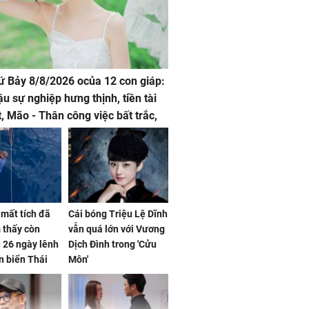
hứ Bảy 8/8/2026 ocủa 12 con giáp:
ậu sự nghiệp hưng thịnh, tiền tài
t, Mão - Thân công việc bất trắc,
t tật mang
mất tích đã
Cái bóng Triệu Lệ Dĩnh
 thấy còn
vẫn quá lớn với Vương
 26 ngày lênh
Dịch Đình trong 'Cửu
n biển Thái
Môn'
ơng