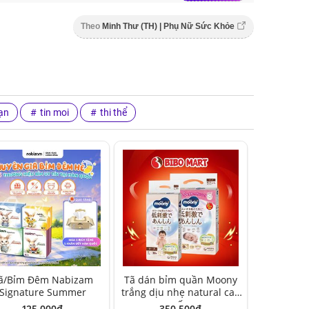
Theo
Minh Thư (TH) | Phụ Nữ Sức Khỏe
ạn
tin moi
thi thể
ã/Bỉm Đêm Nabizam
Tã dán bỉm quần Moony
Signature Summer
trắng dịu nhẹ natural cao
cấp
125,000đ
350,500đ