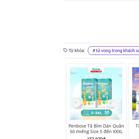
Từ khóa:
tử vong trong khách s
Penbose Tã Bỉm Dán Quần
T
50 miếng Size S đến XXXL
137,970đ