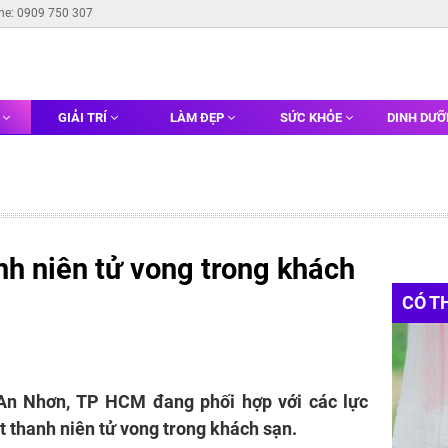
ine: 0909 750 307
G
GIẢI TRÍ
LÀM ĐẸP
SỨC KHỎE
DINH DƯ
nh niên tử vong trong khách
CÓ T
An Nhơn, TP HCM đang phối hợp với các lực
t thanh niên tử vong trong khách sạn.