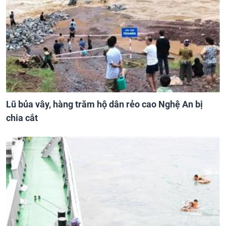
Lũ bủa vây, hàng trăm hộ dân rẻo cao Nghệ An bị
chia cắt