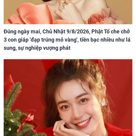
Đúng ngày mai, Chủ Nhật 9/8/2026, Phật Tổ che chở
3 con giáp 'đạp trúng mỏ vàng', tiền bạc nhiều như lá
sung, sự nghiệp vượng phát