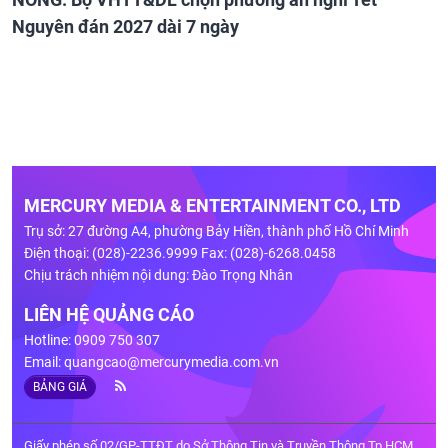
Nguyên đán 2027 dài 7 ngày
MERCURY MEDIA & ENTERTAINMENT CO., LTD
Trụ sở: 27 đường A4, phường Bảy Hiền, thành phố Hồ Chí Minh
Điện thoại: (028)-2236.9999 Fax: (028)-6268.0458
Chịu trách nhiệm nội dung: Đào Trọng Nhân
LIÊN HỆ QUẢNG CÁO
Hotline: 0909 750 307
Email:
quangcao@mercurymedia.com.vn
BẢNG GIÁ
Giấy phép số 02/GP-TTĐT do Sở Thông Tin và Truyền Thông Tp.HCM