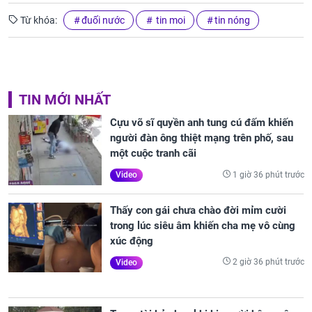
Từ khóa:
đuối nước
tin moi
tin nóng
TIN MỚI NHẤT
Cựu võ sĩ quyền anh tung cú đấm khiến
người đàn ông thiệt mạng trên phố, sau
một cuộc tranh cãi
1 giờ 36 phút trước
Video
Thấy con gái chưa chào đời mỉm cười
trong lúc siêu âm khiến cha mẹ vô cùng
xúc động
2 giờ 36 phút trước
Video