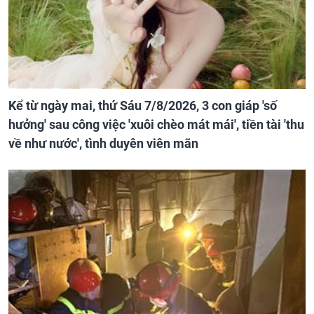
Kể từ ngày mai, thứ Sáu 7/8/2026, 3 con giáp 'số
hưởng' sau công việc 'xuôi chèo mát mái', tiền tài 'thu
về như nước', tình duyên viên mãn