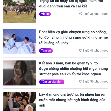
Trọng tài bỏ chạy khi bị người hâm mộ
đuổi đánh trên sân và cái kết
3 giờ 36 phút trước
Video
Phát hiện vợ giấu chuyện từng có chồng,
tôi đòi ly hôn nhưng sững sờ khi nghe mẹ
tôi buông câu này
3 giờ 46 phút trước
Tâm sự
Kết hôn 3 năm, bạn bè ghen tỵ vì tôi
được chồng chiều chuộng hết mực nhưng
sự thật phía sau khiến tôi khóc nghẹn
3 giờ 56 phút trước
Tâm sự gia đình
Lấy đàn ông gia trưởng, tôi nhiều lần rơi
nước mắt nhưng bất ngờ hành động của
anh