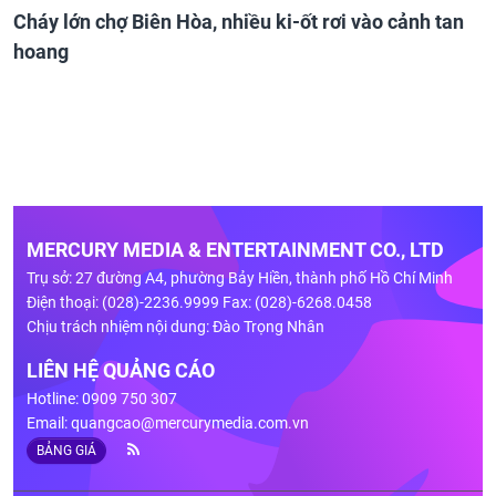
Cháy lớn chợ Biên Hòa, nhiều ki-ốt rơi vào cảnh tan
hoang
MERCURY MEDIA & ENTERTAINMENT CO., LTD
Trụ sở: 27 đường A4, phường Bảy Hiền, thành phố Hồ Chí Minh
Điện thoại: (028)-2236.9999 Fax: (028)-6268.0458
Chịu trách nhiệm nội dung: Đào Trọng Nhân
LIÊN HỆ QUẢNG CÁO
Hotline: 0909 750 307
Email:
quangcao@mercurymedia.com.vn
BẢNG GIÁ