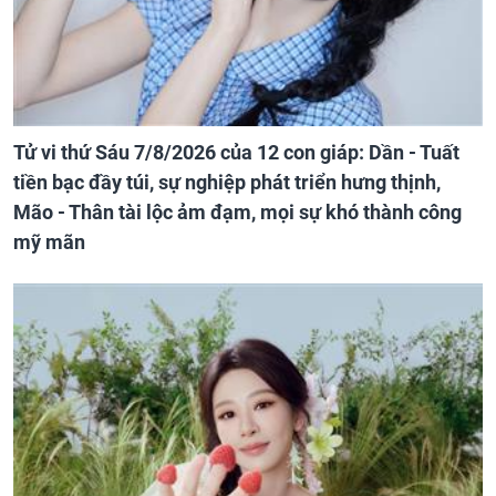
Tử vi thứ Sáu 7/8/2026 của 12 con giáp: Dần - Tuất
tiền bạc đầy túi, sự nghiệp phát triển hưng thịnh,
Mão - Thân tài lộc ảm đạm, mọi sự khó thành công
mỹ mãn