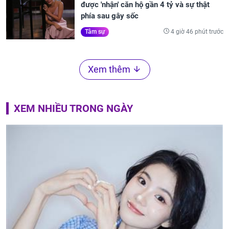
được 'nhận' căn hộ gần 4 tỷ và sự thật
phía sau gây sốc
4 giờ 46 phút trước
Tâm sự
Xem thêm
XEM NHIỀU TRONG NGÀY