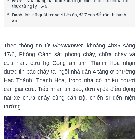
NÓNG: Nhà mạng bắt đầu khóa một chiều thuê bao chưa xác
thực từ ngày 15/6
Danh tính 'nữ quái' mang 4 tiền án, đẻ 7 con để trốn thi hành
án
Theo thông tin từ
VietNamNet,
khoảng 4h35 sáng
17/6, Phòng Cảnh sát phòng cháy, chữa cháy và
cứu nạn, cứu hộ Công an tỉnh Thanh Hóa nhận
được tin báo cháy tại ngôi nhà dân 4 tầng ở phường
Hạc Thành, Thanh Hóa, trong nhà có nhiều người
cần giải cứu. Tiếp nhận tin báo, đơn vị đã điều động
hai xe chữa cháy cùng cán bộ, chiến sĩ đến hiện
trường.