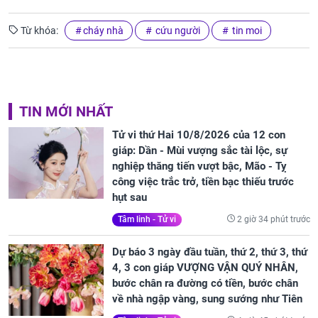
Từ khóa:
cháy nhà
cứu người
tin moi
TIN MỚI NHẤT
Tử vi thứ Hai 10/8/2026 của 12 con
giáp: Dần - Mùi vượng sắc tài lộc, sự
nghiệp thăng tiến vượt bậc, Mão - Tỵ
công việc trắc trở, tiền bạc thiếu trước
hụt sau
2 giờ 34 phút trước
Tâm linh - Tử vi
Dự báo 3 ngày đầu tuần, thứ 2, thứ 3, thứ
4, 3 con giáp VƯỢNG VẬN QUÝ NHÂN,
bước chân ra đường có tiền, bước chân
về nhà ngập vàng, sung sướng như Tiên