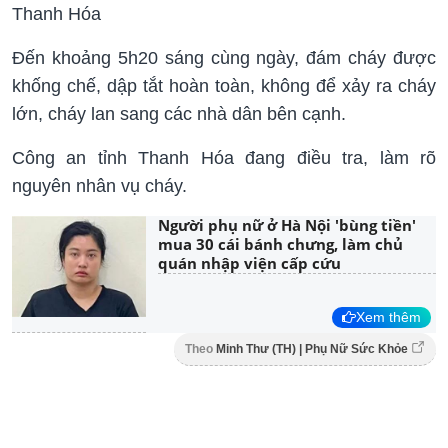
Thanh Hóa
Đến khoảng 5h20 sáng cùng ngày, đám cháy được
khống chế, dập tắt hoàn toàn, không để xảy ra cháy
lớn, cháy lan sang các nhà dân bên cạnh.
Công an tỉnh Thanh Hóa đang điều tra, làm rõ
nguyên nhân vụ cháy.
Người phụ nữ ở Hà Nội 'bùng tiền'
mua 30 cái bánh chưng, làm chủ
quán nhập viện cấp cứu
Xem thêm
Theo
Minh Thư (TH) | Phụ Nữ Sức Khỏe