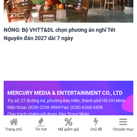
NÓNG: Bộ VHTT&DL chọn phương án nghỉ Tết
Nguyên đán 2027 dài 7 ngày
MERCURY MEDIA & ENTERTAINMENT CO., LTD
Trụ sở: 27 đường A4, phường Bảy Hiền, thành phố Hồ Chí Minh
Điện thoại: (028)-2236.9999 Fax: (028)-6268.0458
Chịu trách nhiệm nội dung: Đào Trọng Nhân
LIÊN HỆ QUẢNG CÁO
Trang chủ
Tin hot
Mã giảm giá
Chủ đề
Chuyên mục
Hotline: 0909 750 307