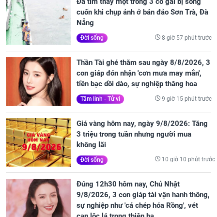
Đã tìm thấy một trong 3 cô gái bị sóng
cuốn khi chụp ảnh ở bán đảo Sơn Trà, Đà
Nẵng
8 giờ 57 phút trước
Đời sống
Thần Tài ghé thăm sau ngày 8/8/2026, 3
con giáp đón nhận 'cơn mưa may mắn',
tiền bạc dồi dào, sự nghiệp thăng hoa
9 giờ 15 phút trước
Tâm linh - Tử vi
Giá vàng hôm nay, ngày 9/8/2026: Tăng
3 triệu trong tuần nhưng người mua
không lãi
10 giờ 10 phút trước
Đời sống
Đúng 12h30 hôm nay, Chủ Nhật
9/8/2026, 3 con giáp tài vận hanh thông,
sự nghiệp như 'cá chép hóa Rồng', vét
cạn lộc lá trong thiên hạ