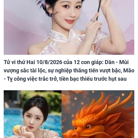
Tử vi thứ Hai 10/8/2026 của 12 con giáp: Dần - Mùi
vượng sắc tài lộc, sự nghiệp thăng tiến vượt bậc, Mão
- Tỵ công việc trắc trở, tiền bạc thiếu trước hụt sau