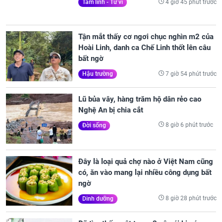
4 giờ 45 phút trước
Tâm linh - Tử vi
Tận mắt thấy cơ ngơi chục nghìn m2 của
Hoài Linh, danh ca Chế Linh thốt lên câu
bất ngờ
7 giờ 54 phút trước
Hậu trường
Lũ bủa vây, hàng trăm hộ dân rẻo cao
Nghệ An bị chia cắt
8 giờ 6 phút trước
Đời sống
Đây là loại quả chợ nào ở Việt Nam cũng
có, ăn vào mang lại nhiều công dụng bất
ngờ
8 giờ 28 phút trước
Dinh dưỡng