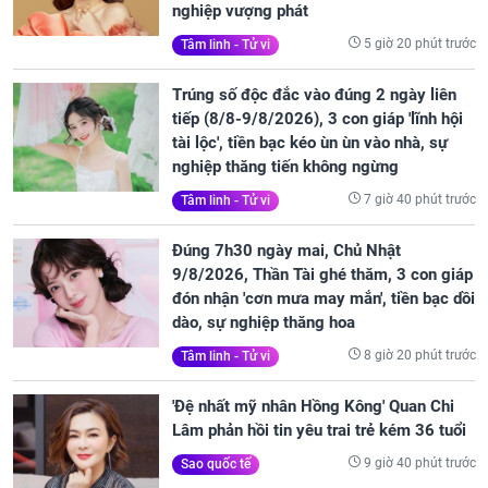
nghiệp vượng phát
5 giờ 20 phút trước
Tâm linh - Tử vi
Trúng số độc đắc vào đúng 2 ngày liên
tiếp (8/8-9/8/2026), 3 con giáp 'lĩnh hội
tài lộc', tiền bạc kéo ùn ùn vào nhà, sự
nghiệp thăng tiến không ngừng
7 giờ 40 phút trước
Tâm linh - Tử vi
Đúng 7h30 ngày mai, Chủ Nhật
9/8/2026, Thần Tài ghé thăm, 3 con giáp
đón nhận 'cơn mưa may mắn', tiền bạc dồi
dào, sự nghiệp thăng hoa
8 giờ 20 phút trước
Tâm linh - Tử vi
'Đệ nhất mỹ nhân Hồng Kông' Quan Chi
Lâm phản hồi tin yêu trai trẻ kém 36 tuổi
9 giờ 40 phút trước
Sao quốc tế