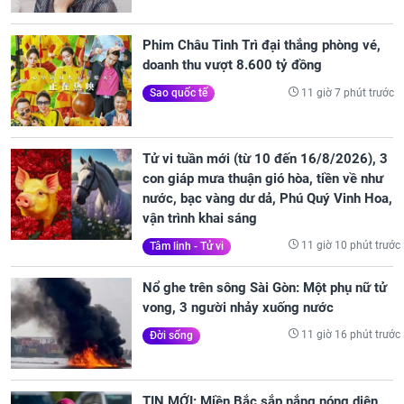
Phim Châu Tinh Trì đại thắng phòng vé,
doanh thu vượt 8.600 tỷ đồng
11 giờ 7 phút trước
Sao quốc tế
Tử vi tuần mới (từ 10 đến 16/8/2026), 3
con giáp mưa thuận gió hòa, tiền về như
nước, bạc vàng dư dả, Phú Quý Vinh Hoa,
vận trình khai sáng
11 giờ 10 phút trước
Tâm linh - Tử vi
Nổ ghe trên sông Sài Gòn: Một phụ nữ tử
vong, 3 người nhảy xuống nước
11 giờ 16 phút trước
Đời sống
TIN MỚI: Miền Bắc sắp nắng nóng diện