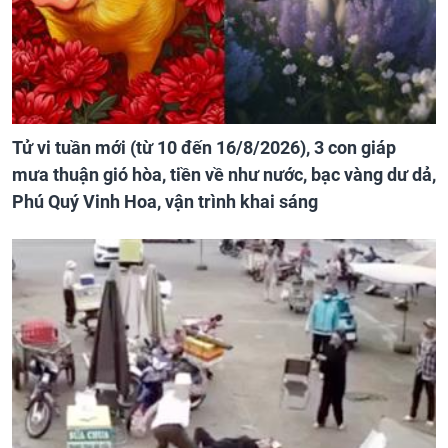
Tử vi tuần mới (từ 10 đến 16/8/2026), 3 con giáp
mưa thuận gió hòa, tiền về như nước, bạc vàng dư dả,
Phú Quý Vinh Hoa, vận trình khai sáng