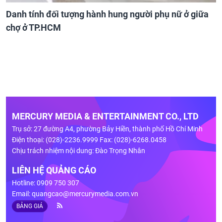
Danh tính đối tượng hành hung người phụ nữ ở giữa
chợ ở TP.HCM
MERCURY MEDIA & ENTERTAINMENT CO., LTD
Trụ sở: 27 đường A4, phường Bảy Hiền, thành phố Hồ Chí Minh
Điện thoại: (028)-2236.9999 Fax: (028)-6268.0458
Chịu trách nhiệm nội dung: Đào Trọng Nhân
LIÊN HỆ QUẢNG CÁO
Hotline: 0909 750 307
Email:
quangcao@mercurymedia.com.vn
BẢNG GIÁ