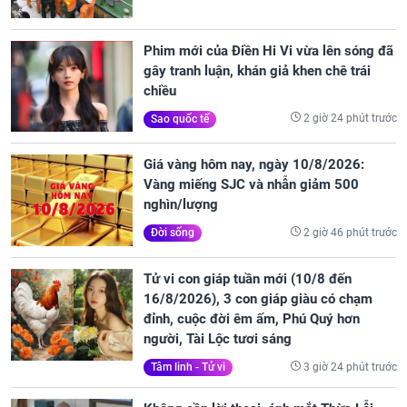
Phim mới của Điền Hi Vi vừa lên sóng đã
gây tranh luận, khán giả khen chê trái
chiều
2 giờ 24 phút trước
Sao quốc tế
Giá vàng hôm nay, ngày 10/8/2026:
Vàng miếng SJC và nhẫn giảm 500
nghìn/lượng
2 giờ 46 phút trước
Đời sống
Tử vi con giáp tuần mới (10/8 đến
16/8/2026), 3 con giáp giàu có chạm
đỉnh, cuộc đời êm ấm, Phú Quý hơn
người, Tài Lộc tươi sáng
3 giờ 24 phút trước
Tâm linh - Tử vi