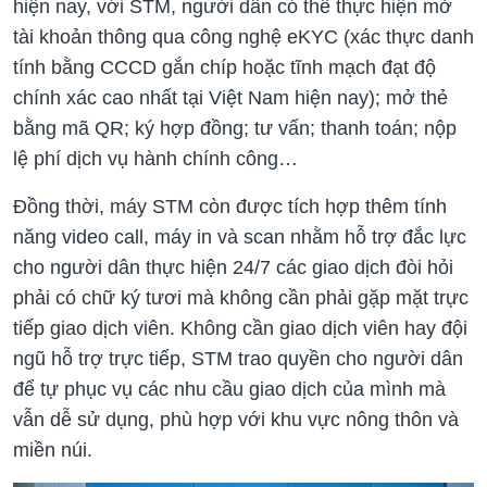
hiện nay, với STM, người dân có thể thực hiện mở
tài khoản thông qua công nghệ eKYC (xác thực danh
tính bằng CCCD gắn chíp hoặc tĩnh mạch đạt độ
chính xác cao nhất tại Việt Nam hiện nay); mở thẻ
bằng mã QR; ký hợp đồng; tư vấn; thanh toán; nộp
lệ phí dịch vụ hành chính công…
Đồng thời, máy STM còn được tích hợp thêm tính
năng video call, máy in và scan nhằm hỗ trợ đắc lực
cho người dân thực hiện 24/7 các giao dịch đòi hỏi
phải có chữ ký tươi mà không cần phải gặp mặt trực
tiếp giao dịch viên. Không cần giao dịch viên hay đội
ngũ hỗ trợ trực tiếp, STM trao quyền cho người dân
để tự phục vụ các nhu cầu giao dịch của mình mà
vẫn dễ sử dụng, phù hợp với khu vực nông thôn và
miền núi.