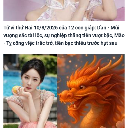
Tử vi thứ Hai 10/8/2026 của 12 con giáp: Dần - Mùi
vượng sắc tài lộc, sự nghiệp thăng tiến vượt bậc, Mão
- Tỵ công việc trắc trở, tiền bạc thiếu trước hụt sau