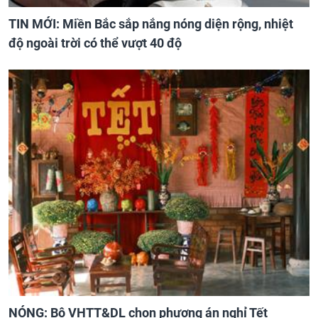
TIN MỚI: Miền Bắc sắp nắng nóng diện rộng, nhiệt
độ ngoài trời có thể vượt 40 độ
NÓNG: Bộ VHTT&DL chọn phương án nghỉ Tết