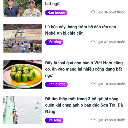
bất ngờ
8 giờ 36 phút trước
Hậu trường
Lũ bủa vây, hàng trăm hộ dân rẻo cao
Nghệ An bị chia cắt
8 giờ 47 phút trước
Đời sống
Đây là loại quả chợ nào ở Việt Nam cũng
có, ăn vào mang lại nhiều công dụng bất
ngờ
9 giờ 10 phút trước
Dinh dưỡng
Đã tìm thấy một trong 3 cô gái bị sóng
cuốn khi chụp ảnh ở bán đảo Sơn Trà, Đà
Nẵng
9 giờ 39 phút trước
Đời sống