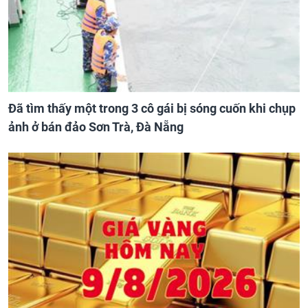
Đã tìm thấy một trong 3 cô gái bị sóng cuốn khi chụp
ảnh ở bán đảo Sơn Trà, Đà Nẵng