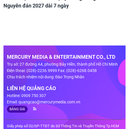
Nguyên đán 2027 dài 7 ngày
MERCURY MEDIA & ENTERTAINMENT CO., LTD
Trụ sở: 27 đường A4, phường Bảy Hiền, thành phố Hồ Chí Minh
Điện thoại: (028)-2236.9999 Fax: (028)-6268.0458
Chịu trách nhiệm nội dung: Đào Trọng Nhân
LIÊN HỆ QUẢNG CÁO
Hotline: 0909 750 307
Email:
quangcao@mercurymedia.com.vn
BẢNG GIÁ
Giấy phép số 02/GP-TTĐT do Sở Thông Tin và Truyền Thông Tp.HCM