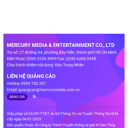
MERCURY MEDIA & ENTERTAINMENT CO., LTD
Trụ sở: 27 đường A4, phường Bảy Hiền, thành phố Hồ Chí Minh
Điện thoại: (028)-2236.9999 Fax: (028)-6268.0458
Chịu trách nhiệm nội dung: Đào Trọng Nhân
LIÊN HỆ QUẢNG CÁO
Hotline: 0909 750 307
Email:
quangcao@mercurymedia.com.vn
BẢNG GIÁ
Giấy phép số 02/GP-TTĐT do Sở Thông Tin và Truyền Thông Tp.HCM
cấp ngày 06/01/2025
Bản quyền thuộc về Công ty TNHH Truyền thông và giải trí Sao Thủy.