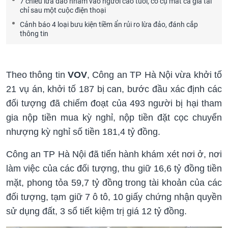
7 chiêu lừa đảo nhắm vào người cao tuổi, có cụ mất cả gia tài
chỉ sau một cuộc điện thoại
Cảnh báo 4 loại bưu kiện tiềm ẩn rủi ro lừa đảo, đánh cắp
thông tin
Theo thông tin
VOV
, Công an TP Hà Nội vừa khởi tố
21 vụ án, khởi tố 187 bị can, bước đầu xác định các
đối tượng đã chiếm đoạt của 493 người bị hại tham
gia nộp tiền mua kỳ nghỉ, nộp tiền đặt cọc chuyển
nhượng kỳ nghỉ số tiền 181,4 tỷ đồng.
Công an TP Hà Nội đã tiến hành khám xét nơi ở, nơi
làm việc của các đối tượng, thu giữ 16,6 tỷ đồng tiền
mặt, phong tỏa 59,7 tỷ đồng trong tài khoản của các
đối tượng, tạm giữ 7 ô tô, 10 giấy chứng nhận quyền
sử dụng đất, 3 sổ tiết kiệm trị giá 12 tỷ đồng.