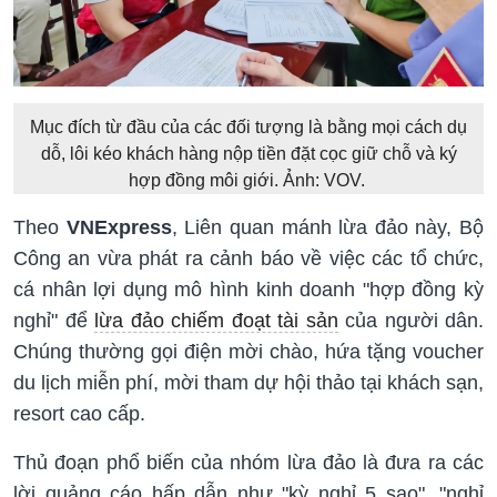
Mục đích từ đầu của các đối tượng là bằng mọi cách dụ
dỗ, lôi kéo khách hàng nộp tiền đặt cọc giữ chỗ và ký
hợp đồng môi giới. Ảnh: VOV.
Theo
VNExpress
, Liên quan mánh lừa đảo này, Bộ
Công an vừa phát ra cảnh báo về việc các tổ chức,
cá nhân lợi dụng mô hình kinh doanh "hợp đồng kỳ
nghỉ" để
lừa đảo chiếm đoạt tài sản
của người dân.
Chúng thường gọi điện mời chào, hứa tặng voucher
du lịch miễn phí, mời tham dự hội thảo tại khách sạn,
resort cao cấp.
Thủ đoạn phổ biến của nhóm lừa đảo là đưa ra các
lời quảng cáo hấp dẫn như "kỳ nghỉ 5 sao", "nghỉ