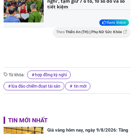
nghỉ', tạm giữ 7 ô tô, 10 sổ đỏ và sổ
tiết kiệm
Xem thêm
Theo
Thiên An (TH) | Phụ Nữ Sức Khỏe
Từ khóa:
hợp đồng kỳ nghỉ
lừa đảo chiếm đoạt tài sản
tin mới
TIN MỚI NHẤT
Giá vàng hôm nay, ngày 9/8/2026: Tăng