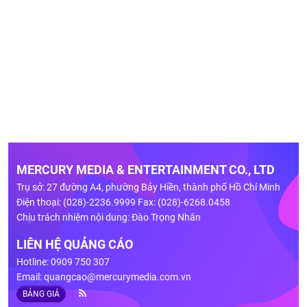
MERCURY MEDIA & ENTERTAINMENT CO., LTD
Trụ sở: 27 đường A4, phường Bảy Hiền, thành phố Hồ Chí Minh
Điện thoại: (028)-2236.9999 Fax: (028)-6268.0458
Chịu trách nhiệm nội dung: Đào Trọng Nhân
LIÊN HỆ QUẢNG CÁO
Hotline: 0909 750 307
Email:
quangcao@mercurymedia.com.vn
BẢNG GIÁ