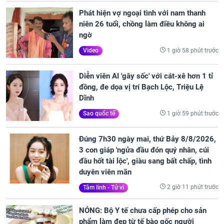
Phát hiện vợ ngoại tình với nam thanh
niên 26 tuổi, chồng làm điều không ai
ngờ
1 giờ 58 phút trước
Video
Diễn viên AI 'gây sốc' với cát-xê hơn 1 tỉ
đồng, đe dọa vị trí Bạch Lộc, Triệu Lệ
Dĩnh
1 giờ 59 phút trước
Sao quốc tế
Đúng 7h30 ngày mai, thứ Bảy 8/8/2026,
3 con giáp 'ngửa đầu đón quý nhân, cúi
đầu hốt tài lộc', giàu sang bất chấp, tình
duyên viên mãn
2 giờ 11 phút trước
Tâm linh - Tử vi
NÓNG: Bộ Y tế chưa cấp phép cho sản
phẩm làm đẹp từ tế bào gốc người