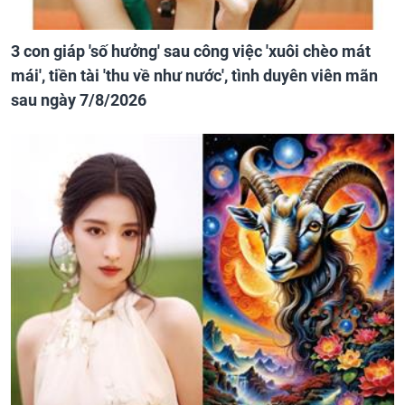
3 con giáp 'số hưởng' sau công việc 'xuôi chèo mát
mái', tiền tài 'thu về như nước', tình duyên viên mãn
sau ngày 7/8/2026