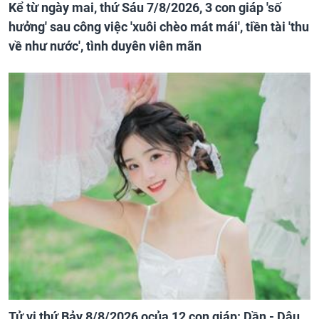
Kể từ ngày mai, thứ Sáu 7/8/2026, 3 con giáp 'số
hưởng' sau công việc 'xuôi chèo mát mái', tiền tài 'thu
về như nước', tình duyên viên mãn
Tử vi thứ Bảy 8/8/2026 ocủa 12 con giáp: Dần - Dậu