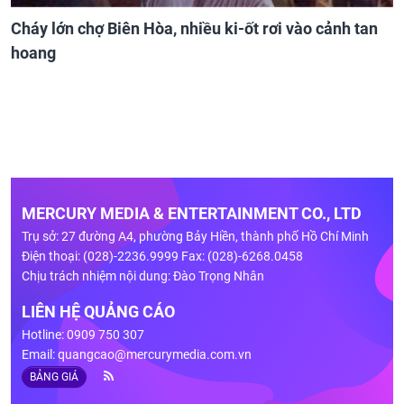
Cháy lớn chợ Biên Hòa, nhiều ki-ốt rơi vào cảnh tan
hoang
MERCURY MEDIA & ENTERTAINMENT CO., LTD
Trụ sở: 27 đường A4, phường Bảy Hiền, thành phố Hồ Chí Minh
Điện thoại: (028)-2236.9999 Fax: (028)-6268.0458
Chịu trách nhiệm nội dung: Đào Trọng Nhân
LIÊN HỆ QUẢNG CÁO
Hotline: 0909 750 307
Email:
quangcao@mercurymedia.com.vn
BẢNG GIÁ