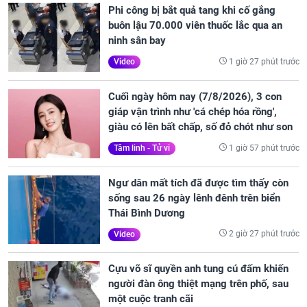
Phi công bị bắt quả tang khi cố gắng
buôn lậu 70.000 viên thuốc lắc qua an
ninh sân bay
1 giờ 27 phút trước
Video
Cuối ngày hôm nay (7/8/2026), 3 con
giáp vận trình như 'cá chép hóa rồng',
giàu có lên bất chấp, số đỏ chót như son
1 giờ 57 phút trước
Tâm linh - Tử vi
Ngư dân mất tích đã được tìm thấy còn
sống sau 26 ngày lênh đênh trên biển
Thái Bình Dương
2 giờ 27 phút trước
Video
Cựu võ sĩ quyền anh tung cú đấm khiến
người đàn ông thiệt mạng trên phố, sau
một cuộc tranh cãi