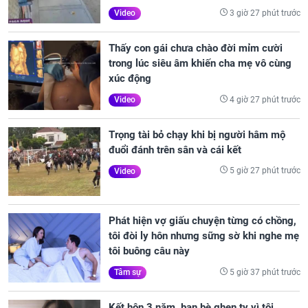
3 giờ 27 phút trước
Video
Thấy con gái chưa chào đời mỉm cười
trong lúc siêu âm khiến cha mẹ vô cùng
xúc động
4 giờ 27 phút trước
Video
Trọng tài bỏ chạy khi bị người hâm mộ
đuổi đánh trên sân và cái kết
5 giờ 27 phút trước
Video
Phát hiện vợ giấu chuyện từng có chồng,
tôi đòi ly hôn nhưng sững sờ khi nghe mẹ
tôi buông câu này
5 giờ 37 phút trước
Tâm sự
Kết hôn 3 năm, bạn bè ghen tỵ vì tôi