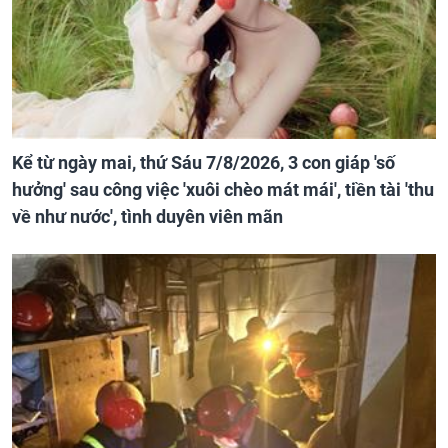
Kể từ ngày mai, thứ Sáu 7/8/2026, 3 con giáp 'số
hưởng' sau công việc 'xuôi chèo mát mái', tiền tài 'thu
về như nước', tình duyên viên mãn