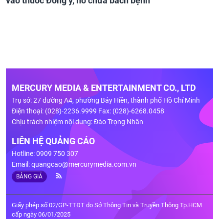
vào thuốc Đông y, nổ chữa bách bệnh
MERCURY MEDIA & ENTERTAINMENT CO., LTD
Trụ sở: 27 đường A4, phường Bảy Hiền, thành phố Hồ Chí Minh
Điện thoại: (028)-2236.9999 Fax: (028)-6268.0458
Chịu trách nhiệm nội dung: Đào Trọng Nhân
LIÊN HỆ QUẢNG CÁO
Hotline: 0909 750 307
Email:
quangcao@mercurymedia.com.vn
BẢNG GIÁ
Giấy phép số 02/GP-TTĐT do Sở Thông Tin và Truyền Thông Tp.HCM
cấp ngày 06/01/2025