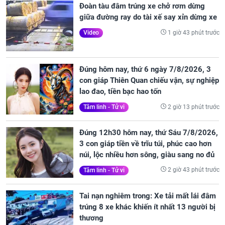
Đoàn tàu đâm trúng xe chở rơm dừng
giữa đường ray do tài xế say xỉn dừng xe
1 giờ 43 phút trước
Video
Đúng hôm nay, thứ 6 ngày 7/8/2026, 3
con giáp Thiên Quan chiếu vận, sự nghiệp
lao đao, tiền bạc hao tốn
2 giờ 13 phút trước
Tâm linh - Tử vi
Đúng 12h30 hôm nay, thứ Sáu 7/8/2026,
3 con giáp tiền về trĩu túi, phúc cao hơn
núi, lộc nhiều hơn sông, giàu sang no đủ
2 giờ 43 phút trước
Tâm linh - Tử vi
Tai nạn nghiêm trong: Xe tải mất lái đâm
trúng 8 xe khác khiến ít nhất 13 người bị
thương