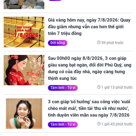
Giá vàng hôm nay, ngày 7/8/2026: Quay
đầu giảm nhưng vẫn cao hơn thế giới
trên 7 triệu đồng
59 phút trước
Đời sống
Sau 00h00 ngày 8/8/2026, 3 con giáp
giàu sang bạt ngàn, đổi đời Phú Quý, ung
dung có của đầy nhà, ngày càng hưng
thịnh sung túc
1 giờ 13 phút trước
Tâm linh - Tử vi
3 con giáp 'số hưởng' sau công việc 'xuôi
chèo mát mái', tiền tài 'thu về như nước',
tình duyên viên mãn sau ngày 7/8/2026
1 giờ 43 phút trước
Tâm linh - Tử vi