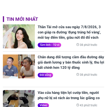
TIN MỚI NHẤT
Thần Tài mở cửa sau ngày 7/8/2026, 3
con giáp ra đường 'đụng trúng hố vàng',
mỏi tay đếm tiền, giàu nứt đố đổ vách
38 phút trước
Tâm linh - Tử vi
Chân dung đối tượng cầm đầu đường dây
giả danh lương y bán thuốc sinh lý, thu lợi
bất chính hơn 120 tỷ đồng
38 phút trước
Đời sống
Vào cửa hàng tiện lợi cướp tiền, người
phụ nữ bị xé rách áo trong lúc giằng co
43 phút trước
Video