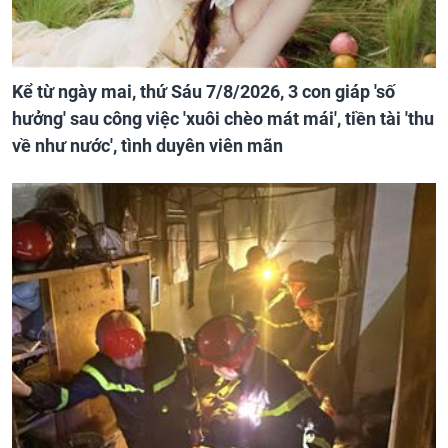
Kể từ ngày mai, thứ Sáu 7/8/2026, 3 con giáp 'số
hưởng' sau công việc 'xuôi chèo mát mái', tiền tài 'thu
về như nước', tình duyên viên mãn