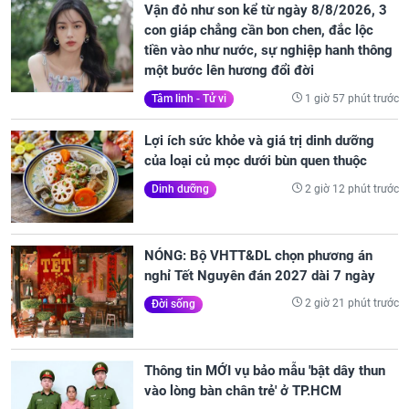
Vận đỏ như son kể từ ngày 8/8/2026, 3
con giáp chẳng cần bon chen, đắc lộc
tiền vào như nước, sự nghiệp hanh thông
một bước lên hương đổi đời
1 giờ 57 phút trước
Tâm linh - Tử vi
Lợi ích sức khỏe và giá trị dinh dưỡng
của loại củ mọc dưới bùn quen thuộc
2 giờ 12 phút trước
Dinh dưỡng
NÓNG: Bộ VHTT&DL chọn phương án
nghỉ Tết Nguyên đán 2027 dài 7 ngày
2 giờ 21 phút trước
Đời sống
Thông tin MỚI vụ bảo mẫu 'bật dây thun
vào lòng bàn chân trẻ' ở TP.HCM