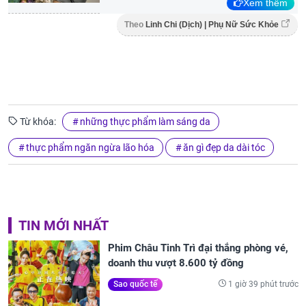
Xem thêm
Theo
Linh Chi (Dịch) | Phụ Nữ Sức Khỏe
Từ khóa:
những thực phẩm làm sáng da
thực phẩm ngăn ngừa lão hóa
ăn gì đẹp da dài tóc
TIN MỚI NHẤT
Phim Châu Tinh Trì đại thắng phòng vé,
doanh thu vượt 8.600 tỷ đồng
1 giờ 39 phút trước
Sao quốc tế