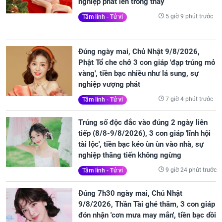
nghiệp phất lên trông thấy
5 giờ 9 phút trước
Tâm linh - Tử vi
Đúng ngày mai, Chủ Nhật 9/8/2026,
Phật Tổ che chở 3 con giáp 'đạp trúng mỏ
vàng', tiền bạc nhiều như lá sung, sự
nghiệp vượng phát
7 giờ 4 phút trước
Tâm linh - Tử vi
Trúng số độc đắc vào đúng 2 ngày liên
tiếp (8/8-9/8/2026), 3 con giáp 'lĩnh hội
tài lộc', tiền bạc kéo ùn ùn vào nhà, sự
nghiệp thăng tiến không ngừng
9 giờ 24 phút trước
Tâm linh - Tử vi
Đúng 7h30 ngày mai, Chủ Nhật
9/8/2026, Thần Tài ghé thăm, 3 con giáp
đón nhận 'cơn mưa may mắn', tiền bạc dồi