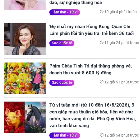
dào, sự nghiệp thăng hoa
10 giờ 4 phút trước
Tâm linh - Tử vi
'Đệ nhất mỹ nhân Hồng Kông' Quan Chi
Lâm phản hồi tin yêu trai trẻ kém 36 tuổi
11 giờ 24 phút trước
Sao quốc tế
Phim Châu Tinh Trì đại thắng phòng vé,
doanh thu vượt 8.600 tỷ đồng
12 giờ 51 phút trước
Sao quốc tế
Tử vi tuần mới (từ 10 đến 16/8/2026), 3
con giáp mưa thuận gió hòa, tiền về như
nước, bạc vàng dư dả, Phú Quý Vinh Hoa,
vận trình khai sáng
12 giờ 54 phút trước
Tâm linh - Tử vi