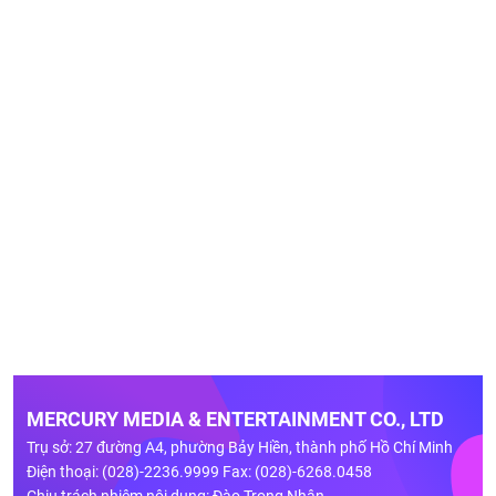
MERCURY MEDIA & ENTERTAINMENT CO., LTD
Trụ sở: 27 đường A4, phường Bảy Hiền, thành phố Hồ Chí Minh
Điện thoại: (028)-2236.9999 Fax: (028)-6268.0458
Chịu trách nhiệm nội dung: Đào Trọng Nhân