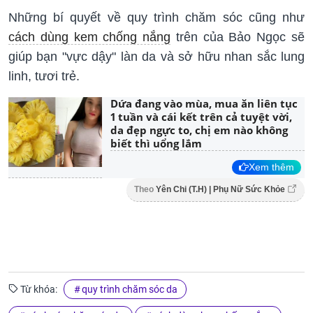
Những bí quyết về quy trình chăm sóc cũng như
cách dùng kem chống nắng
trên của Bảo Ngọc sẽ
giúp bạn "vực dậy" làn da và sở hữu nhan sắc lung
linh, tươi trẻ.
Dứa đang vào mùa, mua ăn liên tục
1 tuần và cái kết trên cả tuyệt vời,
da đẹp ngực to, chị em nào không
biết thì uổng lắm
Xem thêm
Theo
Yên Chi (T.H) | Phụ Nữ Sức Khỏe
Từ khóa:
quy trình chăm sóc da