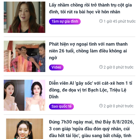
Lấy nhầm chồng rồi trở thành trụ cột gia
đình, tôi rút ra bài học về hôn nhân
1 giờ 45 phút trước
Tâm sự gia đình
Phát hiện vợ ngoại tình với nam thanh
niên 26 tuổi, chồng làm điều không ai
ngờ
2 giờ 0 phút trước
Video
Diễn viên AI 'gây sốc' với cát-xê hơn 1 tỉ
đồng, đe dọa vị trí Bạch Lộc, Triệu Lệ
Dĩnh
2 giờ 0 phút trước
Sao quốc tế
Đúng 7h30 ngày mai, thứ Bảy 8/8/2026,
3 con giáp 'ngửa đầu đón quý nhân, cúi
đầu hốt tài lộc', giàu sang bất chấp, tình