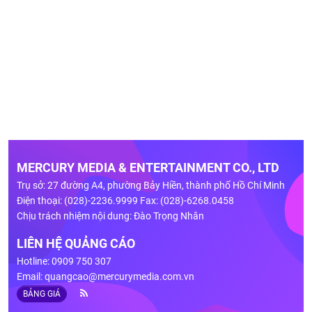
MERCURY MEDIA & ENTERTAINMENT CO., LTD
Trụ sở: 27 đường A4, phường Bảy Hiền, thành phố Hồ Chí Minh
Điện thoại: (028)-2236.9999 Fax: (028)-6268.0458
Chịu trách nhiệm nội dung: Đào Trọng Nhân
LIÊN HỆ QUẢNG CÁO
Hotline: 0909 750 307
Email:
quangcao@mercurymedia.com.vn
BẢNG GIÁ