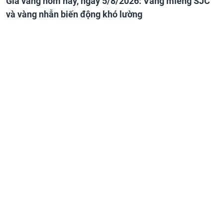
Giá vàng hôm nay, ngày 5/8/2026: Vàng miếng SJC
và vàng nhẫn biến động khó lường