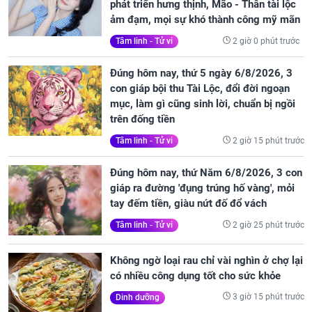
phát triển hưng thịnh, Mão - Thân tài lộc
ảm đạm, mọi sự khó thành công mỹ mãn
2 giờ 0 phút trước
Tâm linh - Tử vi
Đúng hôm nay, thứ 5 ngày 6/8/2026, 3
con giáp bội thu Tài Lộc, đổi đời ngoạn
mục, làm gì cũng sinh lời, chuẩn bị ngồi
trên đống tiền
2 giờ 15 phút trước
Tâm linh - Tử vi
Đúng hôm nay, thứ Năm 6/8/2026, 3 con
giáp ra đường 'đụng trúng hố vàng', mỏi
tay đếm tiền, giàu nứt đố đổ vách
2 giờ 25 phút trước
Tâm linh - Tử vi
Không ngờ loại rau chỉ vài nghìn ở chợ lại
có nhiều công dụng tốt cho sức khỏe
3 giờ 15 phút trước
Dinh dưỡng