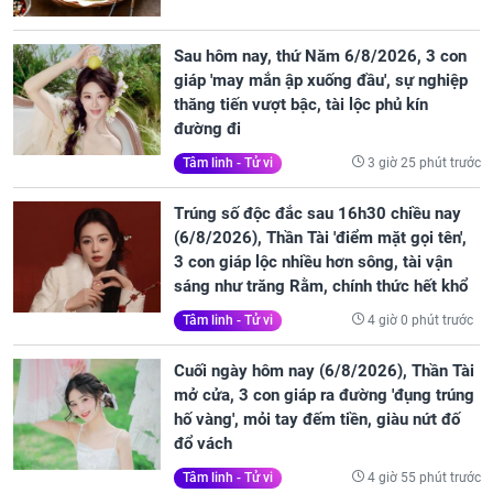
Sau hôm nay, thứ Năm 6/8/2026, 3 con
giáp 'may mắn ập xuống đầu', sự nghiệp
thăng tiến vượt bậc, tài lộc phủ kín
đường đi
3 giờ 25 phút trước
Tâm linh - Tử vi
Trúng số độc đắc sau 16h30 chiều nay
(6/8/2026), Thần Tài 'điểm mặt gọi tên',
3 con giáp lộc nhiều hơn sông, tài vận
sáng như trăng Rằm, chính thức hết khổ
4 giờ 0 phút trước
Tâm linh - Tử vi
Cuối ngày hôm nay (6/8/2026), Thần Tài
mở cửa, 3 con giáp ra đường 'đụng trúng
hố vàng', mỏi tay đếm tiền, giàu nứt đố
đổ vách
4 giờ 55 phút trước
Tâm linh - Tử vi