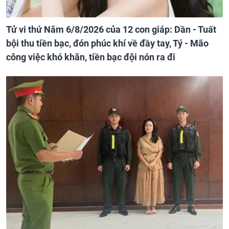
Tử vi thứ Năm 6/8/2026 của 12 con giáp: Dần - Tuất
bội thu tiền bạc, đón phúc khí về đầy tay, Tý - Mão
công việc khó khăn, tiền bạc đội nón ra đi