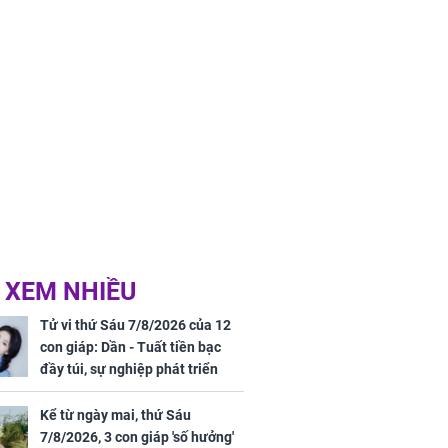
 XEM NHIỀU
Tử vi thứ Sáu 7/8/2026 của 12
con giáp: Dần - Tuất tiền bạc
đầy túi, sự nghiệp phát triển
hưng thịnh, Mão - Thân tài lộc
ảm đạm, mọi sự khó thành công
Kể từ ngày mai, thứ Sáu
mỹ mãn
7/8/2026, 3 con giáp 'số hưởng'