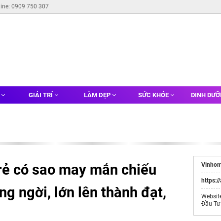
line: 0909 750 307
G
GIẢI TRÍ
LÀM ĐẸP
SỨC KHỎE
DINH DƯ
trẻ có sao may mắn chiếu
Vinhom
https:/
ng ngời, lớn lên thành đạt,
Websit
Đầu Tư