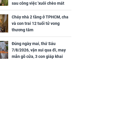
sau công việc 'xuôi chèo mát
mái', tiền tài 'thu về như nước',
tình duyên viên mãn
Cháy nhà 2 tầng ở TPHCM, cha
và con trai 12 tuổi tử vong
thương tâm
Đúng ngày mai, thứ Sáu
7/8/2026, vận xui qua đi, may
mắn gõ cửa, 3 con giáp khai
thông vận mệnh, tiền nhiều vô
kể, phước lộc đầy nhà, trúng số
độc đắc