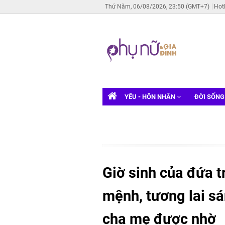
Thứ Năm, 06/08/2026, 23:50 (GMT+7)
Hot
YÊU - HÔN NHÂN
ĐỜI SỐN
Giờ sinh của đứa 
mệnh, tương lai sá
cha mẹ được nhờ