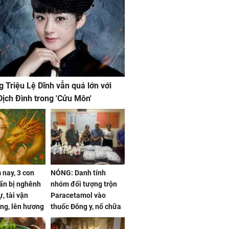
g Triệu Lệ Dĩnh vẫn quá lớn với
ịch Đình trong 'Cửu Môn'
nay, 3 con
NÓNG: Danh tính
ẩn bị nghênh
nhóm đối tượng trộn
, tài vận
Paracetamol vào
ng, lên hương
thuốc Đông y, nổ chữa
g hóa Phượng,
bách bệnh