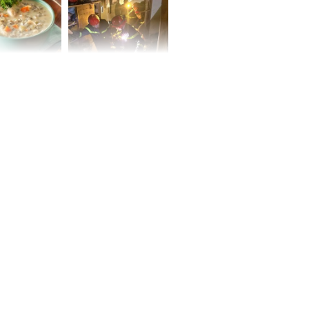
 may mắn về
ức khỏe và
Cháy nhà 2 tầng ở
 dụng đúng
TPHCM, cha và con
 hạt bình dân
trai 12 tuổi tử vong
thương tâm
ng nam diễn
 ngữ gây phản
c khi than