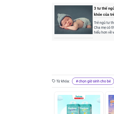
3 tư thế ng
khỏe của tr
Trẻ ngủ tư th
Cha mẹ có th
hiểu hơn về 
Từ khóa:
chọn giờ sinh cho bé