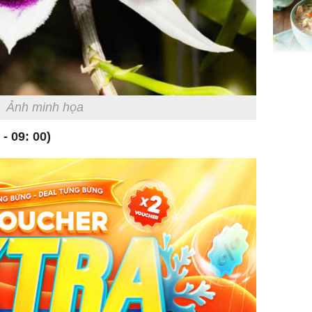
gom hết
nhà
Giá trị s
cách sử
của loại
Ảnh minh họa
- 09: 00)
Chân du
viên Hoa
ứng ngượ
nghèo