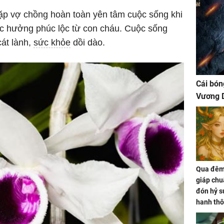
cặp vợ chồng hoàn toàn yên tâm cuộc sống khi
ợc hưởng phúc lộc từ con cháu. Cuộc sống
át lành,
sức khỏe
dồi dào.
Cái bón
Vương D
Qua đêm 
giáp chu
đón hỷ sự
hanh thô
hóa Rồn