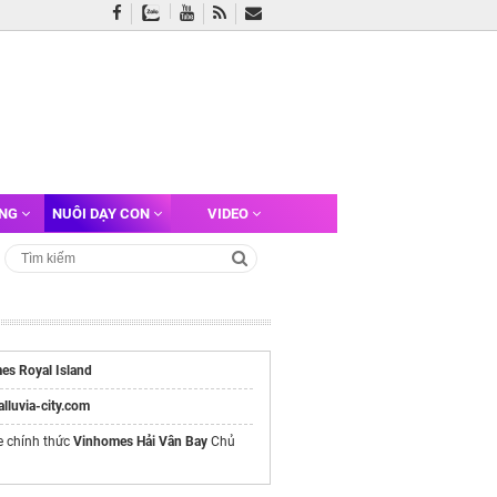
ỠNG
NUÔI DẠY CON
VIDEO
es Royal Island
/alluvia-city.com
e chính thức
Vinhomes Hải Vân Bay
Chủ