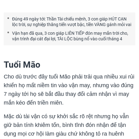
Đúng 49 ngày tới: Thần Tài chiếu mệnh, 3 con giáp HÚT CẠN
lộc trời, sự nghiệp thăng tiến vượt bậc, tiền VÀNG gánh mỏi vai
Vận hạn đã qua, 3 con giáp LIÊN TIẾP đón may mắn trời cho,
vận trình đại cát đại lợi, TÀI LỘC bùng nổ vào cuối tháng 4
Tuổi Mão
Cho dù trước đây tuổi Mão phải trải qua nhiều xui rủi
khiến họ mất niềm tin vào vận may, nhưng vào đúng
7 ngày tới họ sẽ bắt đầu thay đổi cảm nhận vì may
mắn kéo đến triền miên.
Mặc dù tài vận có sự khởi sắc rõ rệt nhưng họ vẫn
giữ bản tính khiêm tốn, bình tĩnh đón nhận để tận
dụng mọi cơ hội làm giàu chứ không tỏ ra huênh