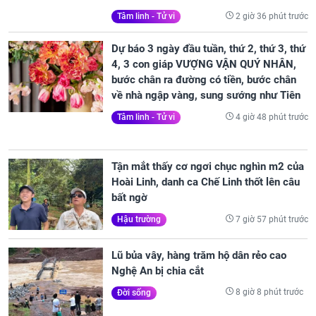
2 giờ 36 phút trước
Tâm linh - Tử vi
Dự báo 3 ngày đầu tuần, thứ 2, thứ 3, thứ
4, 3 con giáp VƯỢNG VẬN QUÝ NHÂN,
bước chân ra đường có tiền, bước chân
về nhà ngập vàng, sung sướng như Tiên
4 giờ 48 phút trước
Tâm linh - Tử vi
Tận mắt thấy cơ ngơi chục nghìn m2 của
Hoài Linh, danh ca Chế Linh thốt lên câu
bất ngờ
7 giờ 57 phút trước
Hậu trường
Lũ bủa vây, hàng trăm hộ dân rẻo cao
Nghệ An bị chia cắt
8 giờ 8 phút trước
Đời sống