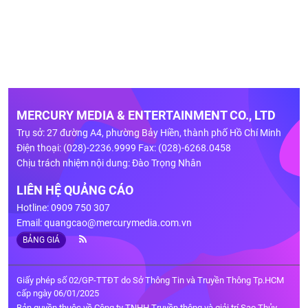
MERCURY MEDIA & ENTERTAINMENT CO., LTD
Trụ sở: 27 đường A4, phường Bảy Hiền, thành phố Hồ Chí Minh
Điện thoại: (028)-2236.9999 Fax: (028)-6268.0458
Chịu trách nhiệm nội dung: Đào Trọng Nhân
LIÊN HỆ QUẢNG CÁO
Hotline: 0909 750 307
Email:
quangcao@mercurymedia.com.vn
BẢNG GIÁ
Giấy phép số 02/GP-TTĐT do Sở Thông Tin và Truyền Thông Tp.HCM
cấp ngày 06/01/2025
Bản quyền thuộc về Công ty TNHH Truyền thông và giải trí Sao Thủy.