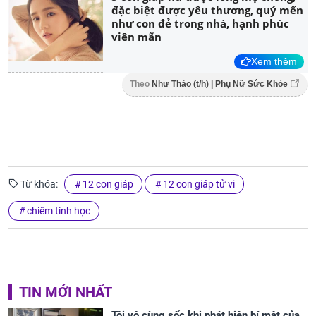
đặc biệt được yêu thương, quý mến
như con đẻ trong nhà, hạnh phúc
viên mãn
Xem thêm
Theo
Như Thảo (t/h) | Phụ Nữ Sức Khỏe
Từ khóa:
12 con giáp
12 con giáp tử vi
chiêm tinh học
TIN MỚI NHẤT
Tôi vô cùng sốc khi phát hiện bí mật của