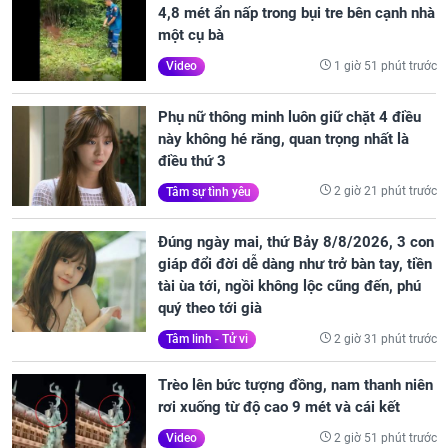
4,8 mét ẩn nấp trong bụi tre bên cạnh nhà
một cụ bà
1 giờ 51 phút trước
Video
Phụ nữ thông minh luôn giữ chặt 4 điều
này không hé răng, quan trọng nhất là
điều thứ 3
2 giờ 21 phút trước
Tâm sự tình yêu
Đúng ngày mai, thứ Bảy 8/8/2026, 3 con
giáp đổi đời dễ dàng như trở bàn tay, tiền
tài ùa tới, ngồi không lộc cũng đến, phú
quý theo tới già
2 giờ 31 phút trước
Tâm linh - Tử vi
Trèo lên bức tượng đồng, nam thanh niên
rơi xuống từ độ cao 9 mét và cái kết
2 giờ 51 phút trước
Video