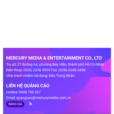
MERCURY MEDIA & ENTERTAINMENT CO., LTD
Trụ sở: 27 đường A4, phường Bảy Hiền, thành phố Hồ Chí Minh
Điện thoại: (028)-2236.9999 Fax: (028)-6268.0458
Chịu trách nhiệm nội dung: Đào Trọng Nhân
LIÊN HỆ QUẢNG CÁO
Hotline: 0909 750 307
Email:
quangcao@mercurymedia.com.vn
BẢNG GIÁ