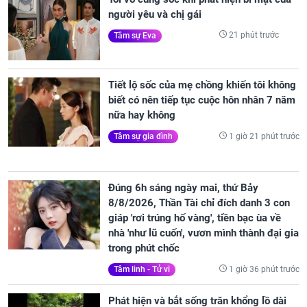
người yêu và chị gái
21 phút trước
Tâm sự Eva
Tiết lộ sốc của mẹ chồng khiến tôi không
biết có nên tiếp tục cuộc hôn nhân 7 năm
nữa hay không
1 giờ 21 phút trước
Tâm sự gia đình
Đúng 6h sáng ngày mai, thứ Bảy
8/8/2026, Thần Tài chỉ đích danh 3 con
giáp 'rơi trúng hố vàng', tiền bạc ùa về
nhà 'như lũ cuốn', vươn mình thành đại gia
trong phút chốc
1 giờ 36 phút trước
Tâm linh - Tử vi
Phát hiện và bắt sống trăn khổng lồ dài