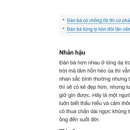
Đàn bà có chồng rồi thì cứ p
Đàn bà từng ly hôn đôi lần v
Nhân hậu
Đàn bà hơn nhau ở lòng dạ t
trời mà tâm hồn héo úa thì vẫ
nhan sắc bình thường nhưng t
thì sẽ có kẻ đẹp hơn, nhưng l
giữ gìn được. Hãy là một người
luôn biết thấu hiểu và cảm thô
có thua chân dài ngực khủng th
ông đến suốt đời.