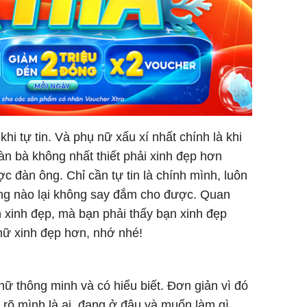
hi tự tin. Và phụ nữ xấu xí nhất chính là khi
àn bà không nhất thiết phải xinh đẹp hơn
c đàn ông. Chỉ cần tự tin là chính mình, luôn
ông nào lại không say đắm cho được. Quan
n xinh đẹp, mà bạn phải thấy bạn xinh đẹp
 nữ xinh đẹp hơn, nhớ nhé!
nữ thông minh và có hiểu biết. Đơn giản vì đó
 rõ mình là ai, đang ở đâu và muốn làm gì.