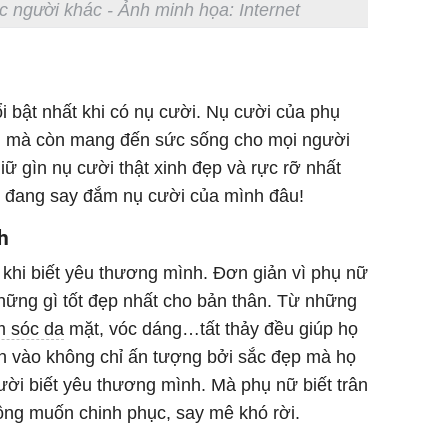
 người khác - Ảnh minh họa: Internet
nổi bật nhất khi có nụ cười. Nụ cười của phụ
ui mà còn mang đến sức sống cho mọi người
ữ gìn nụ cười thật xinh đẹp và rực rỡ nhất
ai đang say đắm nụ cười của mình đâu!
h
 khi biết yêu thương mình. Đơn giản vì phụ nữ
những gì tốt đẹp nhất cho bản thân. Từ những
 sóc da
mặt, vóc dáng…tất thảy đều giúp họ
ìn vào không chỉ ấn tượng bởi sắc đẹp mà họ
ười biết yêu thương mình. Mà phụ nữ biết trân
 ông muốn chinh phục, say mê khó rời.