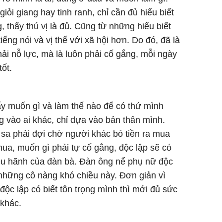
iỏi giang hay tinh ranh, chỉ cần đủ hiểu biết
, thấy thú vị là đủ. Cũng từ những hiểu biết
ếng nói và vị thế với xã hội hơn. Do đó, đã là
ải nỗ lực, mà là luôn phải cố gắng, mỗi ngày
tốt.
ấy muốn gì và làm thế nào để có thứ mình
 vào ai khác, chỉ dựa vào bản thân mình.
sa phải đợi chờ người khác bỏ tiền ra mua
mua, muốn gì phải tự cố gắng, độc lập sẽ có
iêu hãnh của đàn bà. Đàn ông nể phụ nữ độc
những cô nàng khó chiều này. Đơn giản vì
độc lập có biết tôn trọng mình thì mới đủ sức
khác.