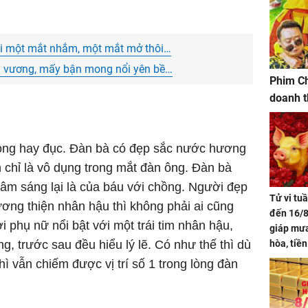
hải một mắt nhắm, một mắt mở thôi…
ấn vương, mấy bận mong nổi yên bề…
Phim Ch
doanh t
rong hay đục. Đàn bà có đẹp sắc nước hương
n chỉ là vô dụng trong mắt đàn ông. Đàn bà
âm sáng lại là của báu với chồng. Người đẹp
Tử vi tu
ương thiện nhân hậu thì không phải ai cũng
đến 16/8
 phụ nữ nổi bật với một trái tim nhân hậu,
giáp mưa
ng, trước sau đều hiểu lý lẽ. Có như thế thì dù
hòa, tiề
bạc vàng
ì vẫn chiếm được vị trí số 1 trong lòng đàn
Quý Vinh
trình kh