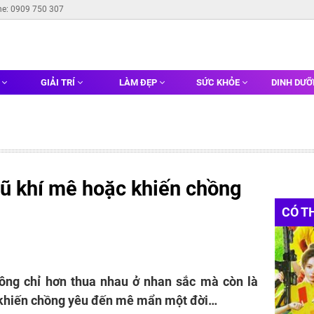
ne: 0909 750 307
G
GIẢI TRÍ
LÀM ĐẸP
SỨC KHỎE
DINH DƯ
vũ khí mê hoặc khiến chồng
CÓ T
ng chỉ hơn thua nhau ở nhan sắc mà còn là
í khiến chồng yêu đến mê mẩn một đời…