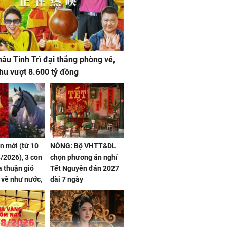
âu Tinh Trì đại thắng phòng vé,
hu vượt 8.600 tỷ đồng
ần mới (từ 10
NÓNG: Bộ VHTT&DL
/2026), 3 con
chọn phương án nghỉ
 thuận gió
Tết Nguyên đán 2027
n về như nước,
dài 7 ngày
 dư dả, Phú
 Hoa, vận
ai sáng