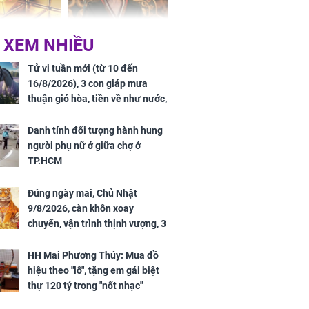
 hôm nay,
'Bách Hoa Sát' vừa kết
 XEM NHIỀU
/2026: Tăng
thúc, Mạnh Tử Nghĩa
44 triệu
đã vướng tranh luận
Tử vi tuần mới (từ 10 đến
ợng
16/8/2026), 3 con giáp mưa
thuận gió hòa, tiền về như nước,
bạc vàng dư dả, Phú Quý Vinh
Hoa, vận trình khai sáng
Danh tính đối tượng hành hung
người phụ nữ ở giữa chợ ở
TP.HCM
Đúng ngày mai, Chủ Nhật
ngày cuối
9/8/2026, càn khôn xoay
âm lịch, 3 con
chuyển, vận trình thịnh vượng, 3
ng phát Tài
con giáp nhận phúc khí nhà trời,
 Quý trăm bề,
tình tiền đỏ như son, vận may
h Phượng
HH Mai Phương Thúy: Mua đồ
hanh thông
m trọn cơ
hiệu theo "lô", tặng em gái biệt
sộ
thự 120 tỷ trong "nốt nhạc"