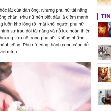
hốc lát của đàn ông. Nhưng phụ nữ tài năng
Giá vàng
TIN
hông chán. Phụ nữ nên biết đâu là điểm mạnh
ngày 8/8
g luôn khó lòng rời mắt khỏi người phụ nữ
vọt lên 1
đồng/lư
ính sự trau dồi tài năng và nỗ lực hoàn thiện
 thương vừa nể trọng phụ nữ. Không những
 thành công. Phụ nữ càng thành công càng dễ
với mình.
Trong 4 
tháng 6 
giáp vượ
Lộc, Phú
đổi mện
Hoàng, ô
ngơi đồ 