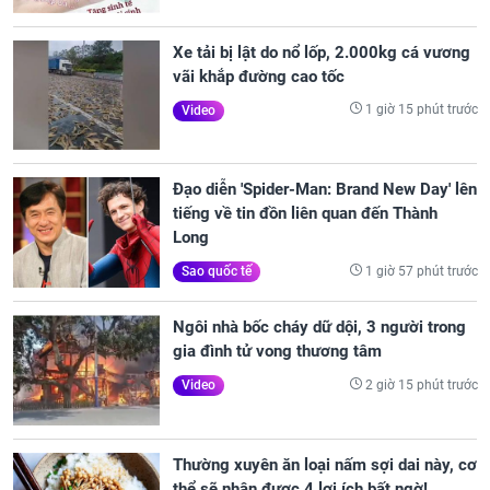
Xe tải bị lật do nổ lốp, 2.000kg cá vương
vãi khắp đường cao tốc
1 giờ 15 phút trước
Video
Đạo diễn 'Spider-Man: Brand New Day' lên
tiếng về tin đồn liên quan đến Thành
Long
1 giờ 57 phút trước
Sao quốc tế
Ngôi nhà bốc cháy dữ dội, 3 người trong
gia đình tử vong thương tâm
2 giờ 15 phút trước
Video
Thường xuyên ăn loại nấm sợi dai này, cơ
thể sẽ nhận được 4 lợi ích bất ngờ!