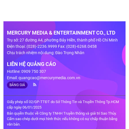
MERCURY MEDIA & ENTERTAINMENT CO., LTD
Trụ sở: 27 đường A4, phường Bảy Hiền, thành phố Hồ Chí Minh
Điện thoại: (028)-2236.9999 Fax: (028)-6268.0458
Chịu trách nhiệm nội dung: Đào Trọng Nhân
LIÊN HỆ QUẢNG CÁO
Hotline: 0909 750 307
Email:
quangcao@mercurymedia.com.vn
BẢNG GIÁ
Giấy phép số 02/GP-TTĐT do Sở Thông Tin và Truyền Thông Tp.HCM
cấp ngày 06/01/2025
Bản quyền thuộc về Công ty TNHH Truyền thông và giải trí Sao Thủy.
Cấm sao chép dưới mọi hình thức nếu không có sự chấp thuận bằng
văn bản.