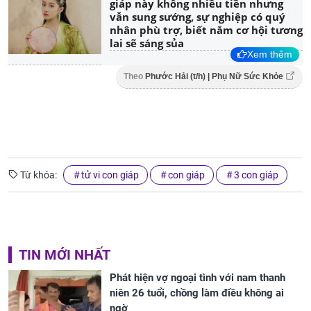
giáp này không nhiều tiền nhưng
vẫn sung sướng, sự nghiệp có quý
nhân phù trợ, biết nắm cơ hội tương
lai sẽ sáng sủa
Xem thêm
Theo
Phước Hải (t/h) | Phụ Nữ Sức Khỏe
Từ khóa:
tử vi con giáp
con giáp
3 con giáp
TIN MỚI NHẤT
Phát hiện vợ ngoại tình với nam thanh
niên 26 tuổi, chồng làm điều không ai
ngờ