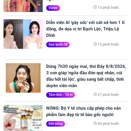
15 phút trước
Video
Diễn viên AI 'gây sốc' với cát-xê hơn 1 tỉ
đồng, đe dọa vị trí Bạch Lộc, Triệu Lệ
Dĩnh
15 phút trước
Sao quốc tế
Đúng 7h30 ngày mai, thứ Bảy 8/8/2026,
3 con giáp 'ngửa đầu đón quý nhân, cúi
đầu hốt tài lộc', giàu sang bất chấp, tình
duyên viên mãn
27 phút trước
Tâm linh - Tử vi
NÓNG: Bộ Y tế chưa cấp phép cho sản
phẩm làm đẹp từ tế bào gốc người
45 phút trước
Đời sống