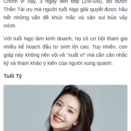
Chính vì vậy, 3 ngày liên tiếp (2/8-5/8), do được
Thần Tài ưu mà người tuổi Ngọ giải quyết được hầu
hết những vấn đề khúc mắc và vận xui bủa vây
mình.
Với tuổi Ngọ làm kinh doanh, họ có cơ hội tham gia
nhiều kế hoạch đầu tư sinh lời cao. Tuy nhiên, con
giáp này không nên vội vã “xuất ví” mà cần cân nhắc
kỹ và tham khảo ý kiến của người xung quanh.
Tuổi Tý