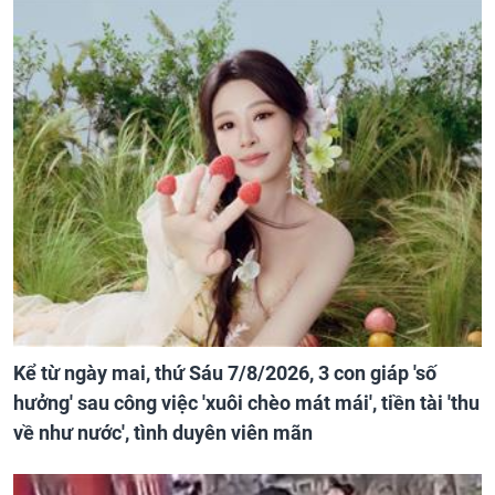
Kể từ ngày mai, thứ Sáu 7/8/2026, 3 con giáp 'số
hưởng' sau công việc 'xuôi chèo mát mái', tiền tài 'thu
về như nước', tình duyên viên mãn