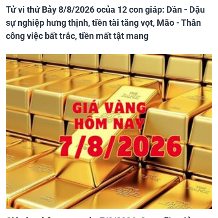
Tử vi thứ Bảy 8/8/2026 ocủa 12 con giáp: Dần - Dậu
sự nghiệp hưng thịnh, tiền tài tăng vọt, Mão - Thân
công việc bất trắc, tiền mất tật mang