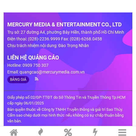
MERCURY MEDIA & ENTERTAINMENT CO., LTD
Trụ sở: 27 đường A4, phường Bảy Hiền, thành phố Hồ Chí Minh
Điện thoại: (028)-2236.9999 Fax: (028)-6268.0458
Chịu trách nhiệm nội dung: Đào Trọng Nhân
LIÊN HỆ QUẢNG CÁO
Hotline: 0909 750 307
Email:
quangcao@mercurymedia.com.vn
BẢNG GIÁ
Giấy phép số 02/GP-TTĐT do Sở Thông Tin và Truyền Thông Tp.HCM
cấp ngày 06/01/2025
Bản quyền thuộc về Công ty TNHH Truyền thông và giải trí Sao Thủy.
Cấm sao chép dưới mọi hình thức nếu không có sự chấp thuận bằng
văn bản.