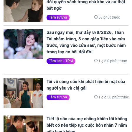
đòi quyển sách trong nhà kho và sự thật
bất ngờ
50 phút trước
Tâm sự Eva
Sau ngày mai, thứ Bảy 8/8/2026, Thần
Tài nhắm trúng, 3 con giáp 'tiền vào cửa
trước, vàng vào cửa sau', một bước nắm
trong tay cơ hội đổi đời
1 giờ 0 phút trước
Tâm linh - Tử vi
Tôi vô cùng sốc khi phát hiện bí mật của
người yêu và chị gái
1 giờ 50 phút trước
Tâm sự Eva
Tiết lộ sốc của mẹ chồng khiến tôi không
biết có nên tiếp tục cuộc hôn nhân 7 năm
nữa hay không