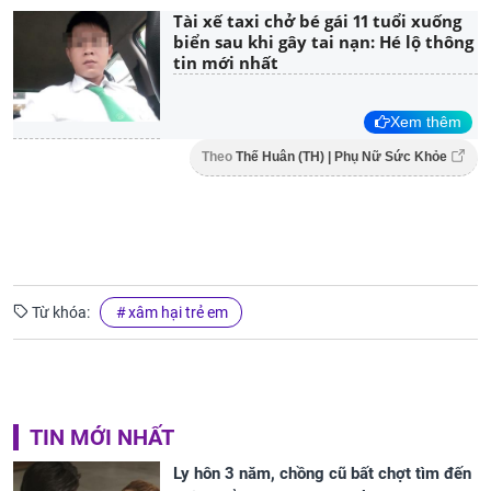
Tài xế taxi chở bé gái 11 tuổi xuống
biển sau khi gây tai nạn: Hé lộ thông
tin mới nhất
Xem thêm
Theo
Thế Huân (TH) | Phụ Nữ Sức Khỏe
Từ khóa:
xâm hại trẻ em
TIN MỚI NHẤT
Ly hôn 3 năm, chồng cũ bất chợt tìm đến