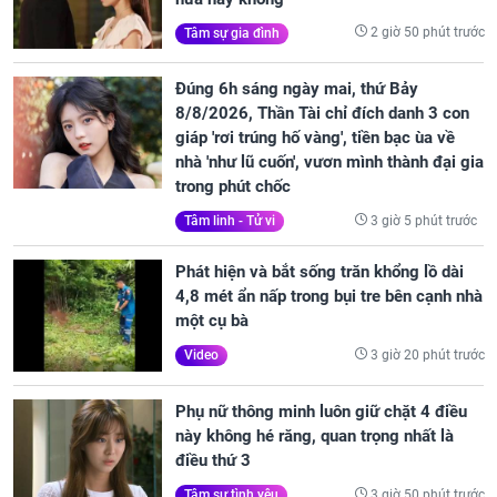
2 giờ 50 phút trước
Tâm sự gia đình
Đúng 6h sáng ngày mai, thứ Bảy
8/8/2026, Thần Tài chỉ đích danh 3 con
giáp 'rơi trúng hố vàng', tiền bạc ùa về
nhà 'như lũ cuốn', vươn mình thành đại gia
trong phút chốc
3 giờ 5 phút trước
Tâm linh - Tử vi
Phát hiện và bắt sống trăn khổng lồ dài
4,8 mét ẩn nấp trong bụi tre bên cạnh nhà
một cụ bà
3 giờ 20 phút trước
Video
Phụ nữ thông minh luôn giữ chặt 4 điều
này không hé răng, quan trọng nhất là
điều thứ 3
3 giờ 50 phút trước
Tâm sự tình yêu