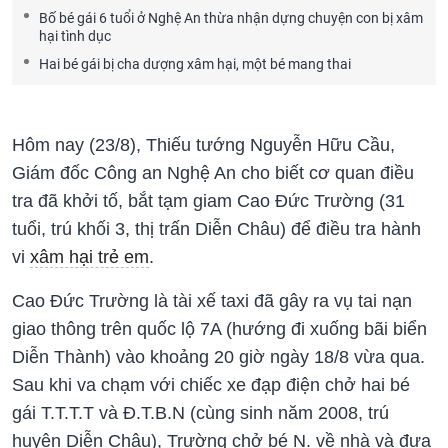
Bố bé gái 6 tuổi ở Nghệ An thừa nhận dựng chuyện con bị xâm
hại tình dục
Hai bé gái bị cha dượng xâm hại, một bé mang thai
Hôm nay (23/8), Thiếu tướng Nguyễn Hữu Cầu,
Giám đốc Công an Nghệ An cho biết cơ quan điều
tra đã khởi tố, bắt tạm giam Cao Đức Trường (31
tuổi, trú khối 3, thị trấn Diễn Châu) để điều tra hành
vi
xâm hại trẻ em
.
Cao Đức Trường là tài xế taxi đã gây ra vụ
tai nạn
giao thông
trên quốc lộ 7A (hướng đi xuống bãi biển
Diễn Thành) vào khoảng 20 giờ ngày 18/8 vừa qua.
Sau khi va chạm với chiếc xe đạp điện chở hai bé
gái T.T.T.T và Đ.T.B.N (cùng sinh năm 2008, trú
huyện Diễn Châu), Trường chở bé N. về nhà và đưa