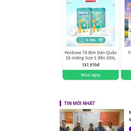
Penbose Tã Bỉm Dán Quần
T
50 miếng Size S đến XXXL
137,970đ
Mua ngay
TIN MỚI NHẤT