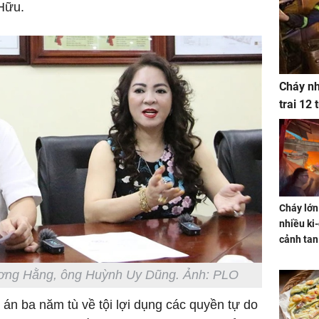
Hữu.
Cháy nh
trai 12
Cháy lớn
nhiều ki-
cảnh tan
ơng Hằng, ông Huỳnh Uy Dũng. Ảnh: PLO
án ba năm tù về tội lợi dụng các quyền tự do