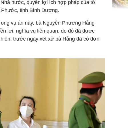
 Nhà nước, quyền lợi ích hợp pháp của tổ
n Phước, tỉnh Bình Dương.
Không ng
trong vụ án này, bà Nguyễn Phương Hằng
vài nghìn
nhiều cô
ền lợi, nghĩa vụ liên quan, do đó đã được
cho sức 
hiên, trước ngày xét xử bà Hằng đã có đơn
Tử vi th
7/8/2026
giáp: Dần
bạc đầy 
phát tri
Mão - Th
đạm, mọi