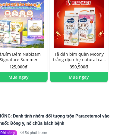
ã/Bỉm Đêm Nabizam
Tã dán bỉm quần Moony
Signature Summer
trắng dịu nhẹ natural cao
cấp
125,000đ
350,500đ
Mua ngay
Mua ngay
NÓNG: Danh tính nhóm đối tượng trộn Paracetamol vào
thuốc Đông y, nổ chữa bách bệnh
54 phút trước
Đời sống