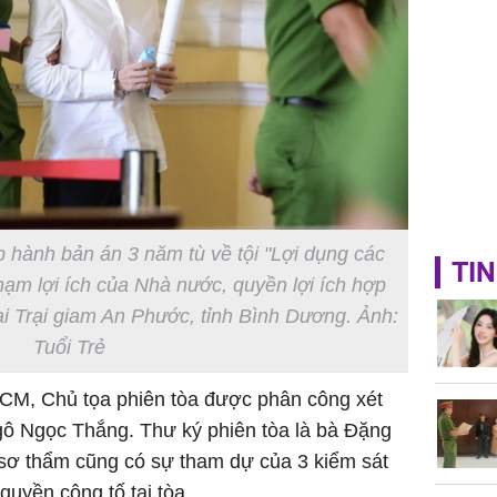
công mỹ
p hành bản án 3 năm tù về tội "Lợi dụng các
TIN
ạm lợi ích của Nhà nước, quyền lợi ích hợp
ại Trại giam An Phước, tỉnh Bình Dương. Ảnh:
Tuổi Trẻ
CM, Chủ tọa phiên tòa được phân công xét
ô Ngọc Thắng. Thư ký phiên tòa là bà Đặng
sơ thẩm cũng có sự tham dự của 3 kiểm sát
uyền công tố tại tòa.