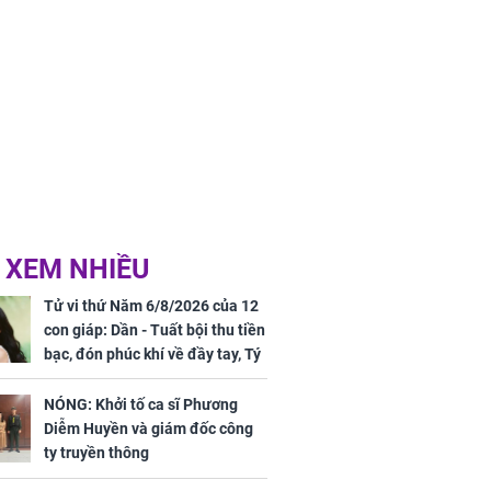
 mãn
 XEM NHIỀU
Tử vi thứ Năm 6/8/2026 của 12
con giáp: Dần - Tuất bội thu tiền
bạc, đón phúc khí về đầy tay, Tý
- Mão công việc khó khăn, tiền
bạc đội nón ra đi
NÓNG: Khởi tố ca sĩ Phương
Diễm Huyền và giám đốc công
ty truyền thông