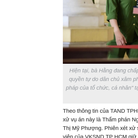
Hiện tại, bà Hằng đang chấ
quyền tự do dân chủ xâm ph
pháp của tổ chức, cá nhân" t
Theo thông tin của TAND TPH
xử vụ án này là Thẩm phán Ng
Thị Mỹ Phượng. Phiên xét xử 
viên của VKSND TP HCM giữ q