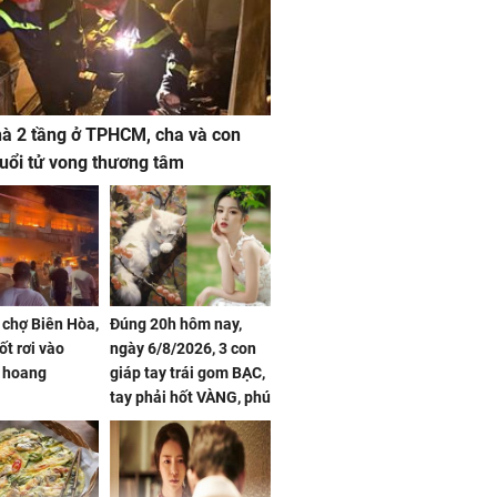
à 2 tầng ở TPHCM, cha và con
 tuổi tử vong thương tâm
 chợ Biên Hòa,
Đúng 20h hôm nay,
ốt rơi vào
ngày 6/8/2026, 3 con
 hoang
giáp tay trái gom BẠC,
tay phải hốt VÀNG, phú
quý ngập nhà, của cải
chất đầy kho