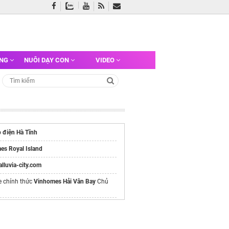
ỠNG
NUÔI DẠY CON
VIDEO
p điện Hà Tĩnh
es Royal Island
/alluvia-city.com
e chính thức
Vinhomes Hải Vân Bay
Chủ
bay hà nội vũng tàu