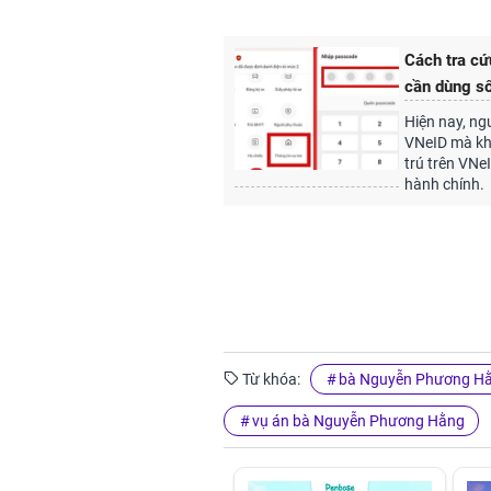
Cách tra cứ
cần dùng sổ
Hiện nay, ng
VNeID mà khô
trú trên VNeI
hành chính.
Từ khóa:
bà Nguyễn Phương H
vụ án bà Nguyễn Phương Hằng