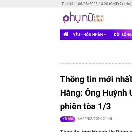
Thứ Năm, 06/08/2026, 13:20 (GMT+7)
Hot
YÊU - HÔN NHÂN
ĐỜI SỐN
Thông tin mới nhấ
Hằng: Ông Huỳnh 
phiên tòa 1/3
29/02/2024 21:40
Xã hội
Theo đó, ông Huỳnh Uy Dũng xi