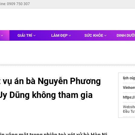
line: 0909 750 307
G
GIẢI TRÍ
LÀM ĐẸP
SỨC KHỎE
DINH DƯ
t vụ án bà Nguyễn Phương
lịch cú
Vinhom
Uy Dũng không tham gia
https:/
Websit
Đầu Tư
vé máy 
n vắng mặt trong phiên toà xét xử bà Hàn Ni.