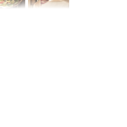
ờ loại rau chỉ
Vừa ly hôn, vợ cũ sinh
 ở chợ lại có
đứa con giống mình
ng dụng tốt
như đúc nhưng bí mật
khỏe
phía sau gây sốc
ứ Sáu
 của 12 con
 - Tuất tiền
túi, sự nghiệp
ển hưng thịnh,
ân tài lộc ảm
 sự khó thành