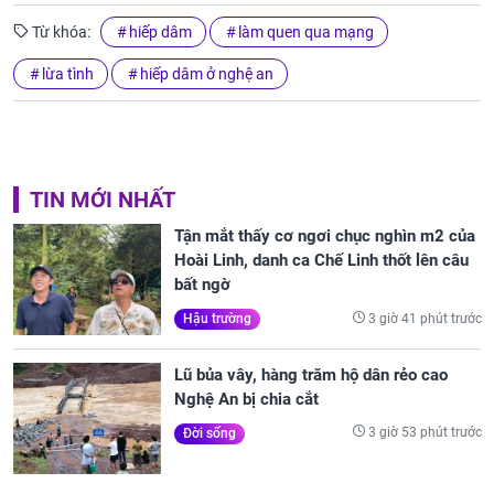
Từ khóa:
hiếp dâm
làm quen qua mạng
lừa tình
hiếp dâm ở nghệ an
TIN MỚI NHẤT
Tận mắt thấy cơ ngơi chục nghìn m2 của
Hoài Linh, danh ca Chế Linh thốt lên câu
bất ngờ
3 giờ 41 phút trước
Hậu trường
Lũ bủa vây, hàng trăm hộ dân rẻo cao
Nghệ An bị chia cắt
3 giờ 53 phút trước
Đời sống