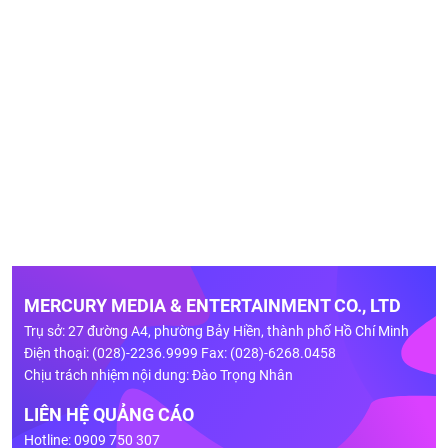
MERCURY MEDIA & ENTERTAINMENT CO., LTD
Trụ sở: 27 đường A4, phường Bảy Hiền, thành phố Hồ Chí Minh
Điện thoại: (028)-2236.9999 Fax: (028)-6268.0458
Chịu trách nhiệm nội dung: Đào Trọng Nhân
LIÊN HỆ QUẢNG CÁO
Hotline: 0909 750 307