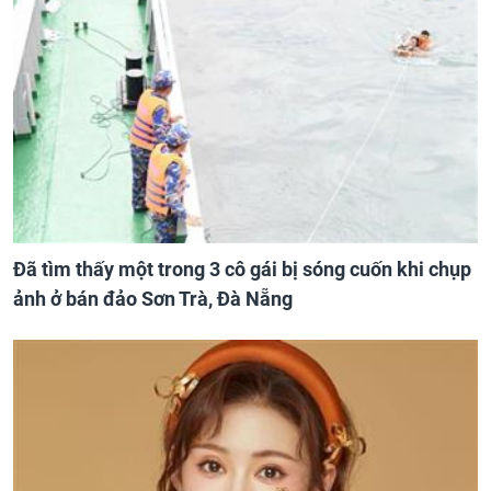
Đã tìm thấy một trong 3 cô gái bị sóng cuốn khi chụp
ảnh ở bán đảo Sơn Trà, Đà Nẵng