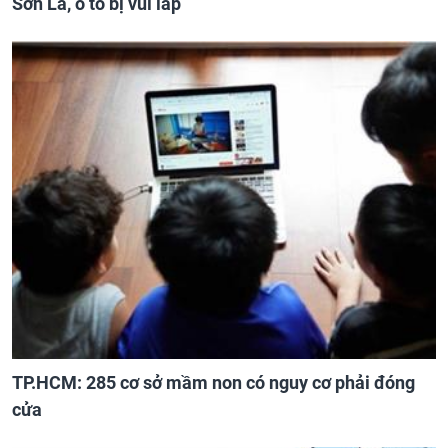
Sơn La, ô tô bị vùi lấp
TP.HCM: 285 cơ sở mầm non có nguy cơ phải đóng
cửa