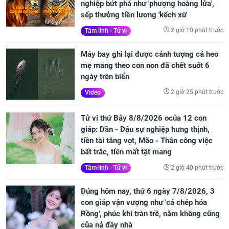
nghiệp bứt phá như 'phượng hoàng lửa',
sếp thưởng tiền lương 'kếch xù'
2 giờ 10 phút trước
Tâm linh - Tử vi
Máy bay ghi lại được cảnh tượng cá heo
mẹ mang theo con non đã chết suốt 6
ngày trên biển
2 giờ 25 phút trước
Video
Tử vi thứ Bảy 8/8/2026 ocủa 12 con
giáp: Dần - Dậu sự nghiệp hưng thịnh,
tiền tài tăng vọt, Mão - Thân công việc
bất trắc, tiền mất tật mang
2 giờ 40 phút trước
Tâm linh - Tử vi
Đúng hôm nay, thứ 6 ngày 7/8/2026, 3
con giáp vận vượng như 'cá chép hóa
Rồng', phúc khí tràn trề, nằm không cũng
của nả đầy nhà