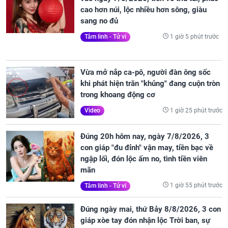
cao hơn núi, lộc nhiều hơn sông, giàu
sang no đủ
1 giờ 5 phút trước
Tâm linh - Tử vi
Vừa mở nắp ca-pô, người đàn ông sốc
khi phát hiện trăn "khủng" đang cuộn tròn
trong khoang động cơ
1 giờ 25 phút trước
Video
Đúng 20h hôm nay, ngày 7/8/2026, 3
con giáp "đu đỉnh" vận may, tiền bạc về
ngập lối, đón lộc ấm no, tình tiền viên
mãn
1 giờ 55 phút trước
Tâm linh - Tử vi
Đúng ngày mai, thứ Bảy 8/8/2026, 3 con
giáp xòe tay đón nhận lộc Trời ban, sự