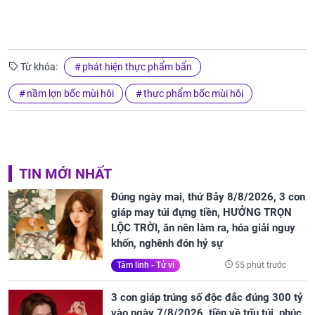
Từ khóa:
phát hiện thực phẩm bẩn
nầm lợn bốc mùi hôi
thực phẩm bốc mùi hôi
TIN MỚI NHẤT
Đúng ngày mai, thứ Bảy 8/8/2026, 3 con
giáp may túi đựng tiền, HƯỞNG TRỌN
LỘC TRỜI, ăn nên làm ra, hóa giải nguy
khốn, nghênh đón hỷ sự
55 phút trước
Tâm linh - Tử vi
3 con giáp trúng số độc đắc đúng 300 tỷ
vào ngày 7/8/2026, tiền về trĩu túi, phúc