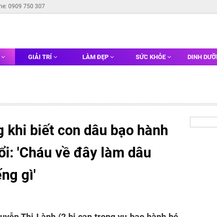
ine: 0909 750 307
G
GIẢI TRÍ
LÀM ĐẸP
SỨC KHỎE
DINH DƯ
 khi biết con dâu bạo hành
uổi: 'Cháu về đây làm dâu
ng gì'
yễn Thị Lành (2 bị can trong vụ bạo hành bé