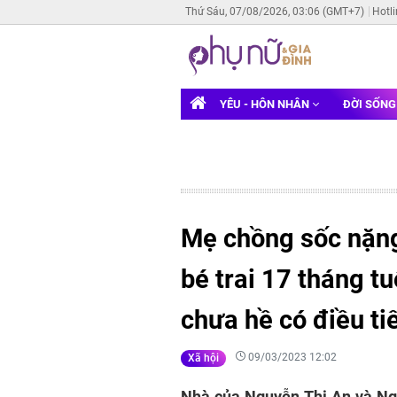
Thứ Sáu, 07/08/2026, 03:06 (GMT+7)
Hotl
YÊU - HÔN NHÂN
ĐỜI SỐN
Mẹ chồng sốc nặng
bé trai 17 tháng t
chưa hề có điều tiế
09/03/2023 12:02
Xã hội
Nhà của Nguyễn Thị An và Ngu