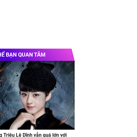
HỂ BẠN QUAN TÂM
g Triệu Lệ Dĩnh vẫn quá lớn với