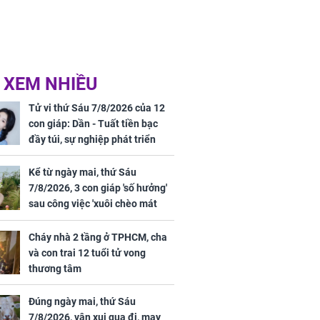
 XEM NHIỀU
Tử vi thứ Sáu 7/8/2026 của 12
con giáp: Dần - Tuất tiền bạc
đầy túi, sự nghiệp phát triển
hưng thịnh, Mão - Thân tài lộc
ảm đạm, mọi sự khó thành công
Kể từ ngày mai, thứ Sáu
mỹ mãn
7/8/2026, 3 con giáp 'số hưởng'
sau công việc 'xuôi chèo mát
mái', tiền tài 'thu về như nước',
tình duyên viên mãn
Cháy nhà 2 tầng ở TPHCM, cha
và con trai 12 tuổi tử vong
thương tâm
Đúng ngày mai, thứ Sáu
7/8/2026, vận xui qua đi, may