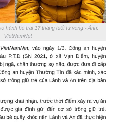
 hành bé trai 17 tháng tuổi tử vong - Ảnh:
VietNamNet
ừ
VietNamNet,
vào ngày 1/3, Công an huyện
háu P.T.Đ (SN 2021, ở xã Vạn Điểm, huyện
bị ngã, chấn thương sọ não, được đưa đi cấp
Công an huyện Thường Tín đã xác minh, xác
sở trông giữ trẻ của Lành và An trên địa bàn
tượng khai nhận, trước thời điểm xảy ra vụ án
được gia đình gửi đến cơ sở trông giữ trẻ.
áu bé quấy khóc nên Lành và An đã thực hiện