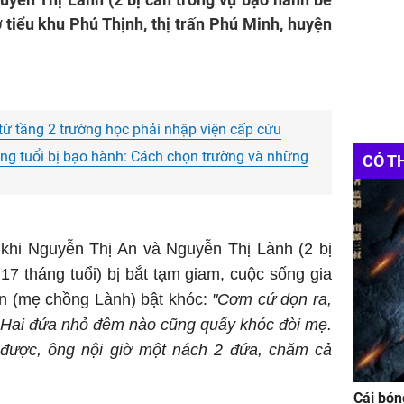
ở tiểu khu Phú Thịnh, thị trấn Phú Minh, huyện
 từ tầng 2 trường học phải nhập viện cấp cứu
háng tuổi bị bạo hành: Cách chọn trường và những
CÓ T
 khi Nguyễn Thị An và Nguyễn Thị Lành (2 bị
 17 tháng tuổi) bị bắt tạm giam, cuộc sống gia
ơn (mẹ chồng Lành) bật khóc:
"Cơm cứ dọn ra,
gì. Hai đứa nhỏ đêm nào cũng quấy khóc đòi mẹ.
 được, ông nội giờ một nách 2 đứa, chăm cả
Cái bón