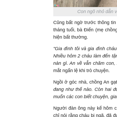
Con ngõ nhỏ dẫn v
Cũng bất ngờ trước thông tin 
tháng tuổi, bà Điển (mẹ chồng
hiện bất thường.
"Gia đình tôi và gia đình chá
Nhiều hôm 2 cháu làm đến tậ
nàn gì. An về vẫn chăm con, 
mắt ngấn lệ khi trò chuyện.
Ngồi ở góc nhà, chồng An gạ
đang như thế nào. Còn hai đ
muốn các con biết chuyện, gia 
Người đàn ông này kể hôm ch
chỉ nói rằng cháu bị ngã, đã