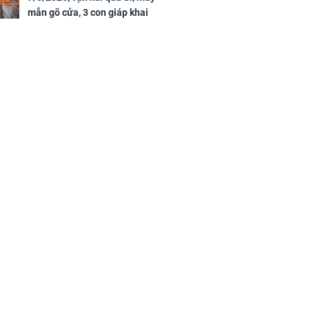
mắn gõ cửa, 3 con giáp khai
thông vận mệnh, tiền nhiều vô
kể, phước lộc đầy nhà, trúng số
độc đắc