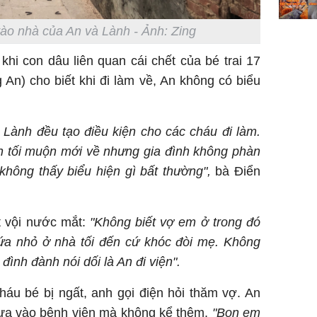
ào nhà của An và Lành - Ảnh: Zing
khi con dâu liên quan cái chết của bé trai 17
 An) cho biết khi đi làm về, An không có biểu
u Lành đều tạo điều kiện cho các cháu đi làm.
n tối muộn mới về nhưng gia đình không phàn
không thấy biểu hiện gì bất thường",
bà Điển
t vội nước mắt:
"Không biết vợ em ở trong đó
ứa nhỏ ở nhà tối đến cứ khóc đòi mẹ. Không
đình đành nói dối là An đi viện".
áu bé bị ngất, anh gọi điện hỏi thăm vợ. An
 đưa vào bệnh viện mà không kể thêm.
"Bọn em