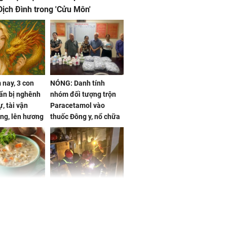
ịch Đình trong 'Cửu Môn'
nay, 3 con
NÓNG: Danh tính
ẩn bị nghênh
nhóm đối tượng trộn
, tài vận
Paracetamol vào
ng, lên hương
thuốc Đông y, nổ chữa
g hóa Phượng,
bách bệnh
 may mắn về
ức khỏe và
Cháy nhà 2 tầng ở
 dụng đúng
TPHCM, cha và con
 hạt bình dân
trai 12 tuổi tử vong
thương tâm