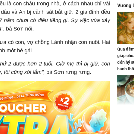
u là con cháu trong nhà, ở cách nhau chỉ vài
Vương D
âu và An bị cảnh sát bắt giữ, 2 gia đình đều
 năm chưa có điều tiếng gì. Sự việc vừa xảy
n"
, bà Sơn nói.
hưa có con, vợ chồng Lành nhận con nuôi. Hai
Qua đêm 
nh một bé gái.
giáp chu
đón hỷ sự
hứ 2 được hơn 2 tuổi. Giờ mẹ thì bị giữ, con
hanh thô
 tôi cũng xót lắm",
bà Sơn rưng rưng.
hóa Rồn
gom hết
nhà
Giá trị s
cách sử
của loại