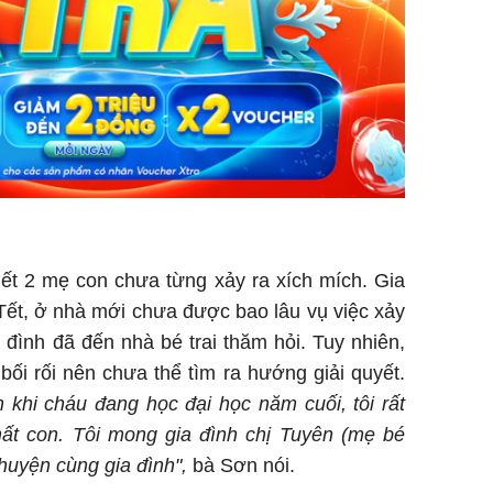
Chân du
viên Hoa
ứng ngượ
nghèo
ết 2 mẹ con chưa từng xảy ra xích mích. Gia
Tết, ở nhà mới chưa được bao lâu vụ việc xảy
a đình đã đến nhà bé trai thăm hỏi. Tuy nhiên,
ối rối nên chưa thể tìm ra hướng giải quyết.
ạn khi cháu đang học đại học năm cuối, tôi rất
ất con. Tôi mong gia đình chị Tuyên (mẹ bé
chuyện cùng gia đình",
bà Sơn nói.