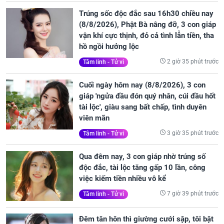
Trúng sốc độc đắc sau 16h30 chiều nay
(8/8/2026), Phật Bà nâng đỡ, 3 con giáp
vận khí cực thịnh, đỏ cả tình lẫn tiền, tha
hồ ngồi hưởng lộc
2 giờ 35 phút trước
Tâm linh - Tử vi
Cuối ngày hôm nay (8/8/2026), 3 con
giáp 'ngửa đầu đón quý nhân, cúi đầu hốt
tài lộc', giàu sang bất chấp, tình duyên
viên mãn
3 giờ 35 phút trước
Tâm linh - Tử vi
Qua đêm nay, 3 con giáp nhờ trúng số
độc đắc, tài lộc tăng gấp 10 lần, công
việc kiếm tiền nhiều vô kể
7 giờ 39 phút trước
Tâm linh - Tử vi
Đêm tân hôn thì giường cưới sập, tôi bật