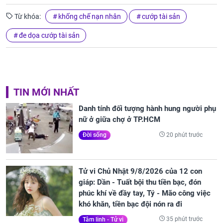
Từ khóa:
khống chế nạn nhân
cướp tài sản
đe dọa cướp tài sản
TIN MỚI NHẤT
Danh tính đối tượng hành hung người phụ
nữ ở giữa chợ ở TP.HCM
20 phút trước
Đời sống
Tử vi Chủ Nhật 9/8/2026 của 12 con
giáp: Dần - Tuất bội thu tiền bạc, đón
phúc khí về đầy tay, Tý - Mão công việc
khó khăn, tiền bạc đội nón ra đi
35 phút trước
Tâm linh - Tử vi