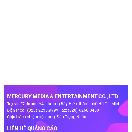
MERCURY MEDIA & ENTERTAINMENT CO., LTD
Trụ sở: 27 đường A4, phường Bảy Hiền, thành phố Hồ Chí Minh
Điện thoại: (028)-2236.9999 Fax: (028)-6268.0458
Chịu trách nhiệm nội dung: Đào Trọng Nhân
LIÊN HỆ QUẢNG CÁO