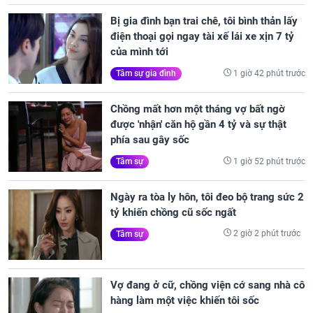
Bị gia đình bạn trai chê, tôi bình thản lấy
điện thoại gọi ngay tài xế lái xe xịn 7 tỷ
của mình tới
1 giờ 42 phút trước
Tâm sự gia đình
Chồng mất hơn một tháng vợ bất ngờ
được 'nhận' căn hộ gần 4 tỷ và sự thật
phía sau gây sốc
1 giờ 52 phút trước
Tâm sự
Ngày ra tòa ly hôn, tôi đeo bộ trang sức 2
tỷ khiến chồng cũ sốc ngất
2 giờ 2 phút trước
Tâm sự
Vợ đang ở cữ, chồng viện cớ sang nhà cô
hàng làm một việc khiến tôi sốc