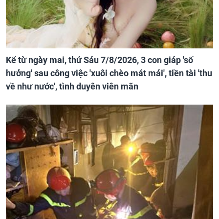
Kể từ ngày mai, thứ Sáu 7/8/2026, 3 con giáp 'số
hưởng' sau công việc 'xuôi chèo mát mái', tiền tài 'thu
về như nước', tình duyên viên mãn