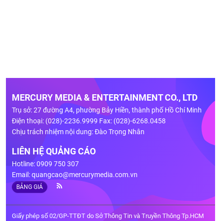
MERCURY MEDIA & ENTERTAINMENT CO., LTD
Trụ sở: 27 đường A4, phường Bảy Hiền, thành phố Hồ Chí Minh
Điện thoại: (028)-2236.9999 Fax: (028)-6268.0458
Chịu trách nhiệm nội dung: Đào Trọng Nhân
LIÊN HỆ QUẢNG CÁO
Hotline: 0909 750 307
Email:
quangcao@mercurymedia.com.vn
BẢNG GIÁ
Giấy phép số 02/GP-TTĐT do Sở Thông Tin và Truyền Thông Tp.HCM