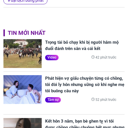
đại dịch bùng phát
TIN MỚI NHẤT
Trọng tài bỏ chạy khi bị người hâm mộ
đuổi đánh trên sân và cái kết
42 phút trước
Video
Phát hiện vợ giấu chuyện từng có chồng,
tôi đòi ly hôn nhưng sững sờ khi nghe mẹ
tôi buông câu này
52 phút trước
Tâm sự
Kết hôn 3 năm, bạn bè ghen tỵ vì tôi
được chồng chiều chuộng hết mực nhưng