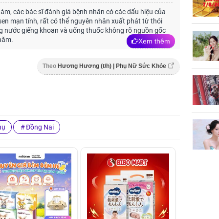
m, các bác sĩ đánh giá bệnh nhân có các dấu hiệu của
en mạn tính, rất có thể nguyên nhân xuất phát từ thói
g nước giếng khoan và uống thuốc không rõ nguồn gốc
 năm.
Xem thêm
Theo
Hương Hương (t/h) | Phụ Nữ Sức Khỏe
hụ
Đồng Nai