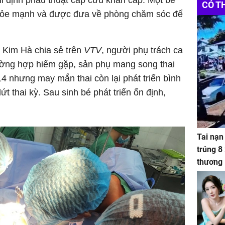
ỉ định phẫu thuật cấp cứu khẩn cấp. Một bé
CÓ T
khỏe mạnh và được đưa về phòng chăm sóc để
 Kim Hà chia sẻ trên
VTV
, người phụ trách ca
rường hợp hiếm gặp, sản phụ mang song thai
 14 nhưng may mắn thai còn lại phát triển bình
 thai kỳ. Sau sinh bé phát triển ổn định,
Tai nạn
trúng 8
thương