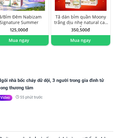
ã/Bỉm Đêm Nabizam
Tã dán bỉm quần Moony
Signature Summer
trắng dịu nhẹ natural cao
cấp
125,000đ
350,500đ
Mua ngay
Mua ngay
gôi nhà bốc cháy dữ dội, 3 người trong gia đình tử
vong thương tâm
55 phút trước
Video