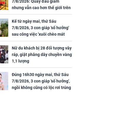
7/8/2026: Quay đầu giảm
nhưng vẫn cao hơn thế giới trên
7 triệu đồng
Kể từ ngày mai, thứ Sáu
7/8/2026, 3 con giáp 'số hưởng'
sau công việc 'xuôi chèo mát
mái', tiền tài 'thu về như nước',
tình duyên viên mãn
Nữ du khách bị 28 đối tượng vây
ráp, giật phăng dây chuyền vàng
1,1 lượng
Đúng 16h30 ngày mai, thứ Sáu
7/8/2026, 3 con giáp 'số hưởng',
ngồi không cũng có lộc rơi trúng
đầu, vừa tránh được họa vừa có
tiền vàng