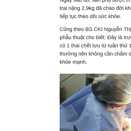
Ngay sau đó, sản phụ được ch
trai nặng 2,9kg đã chào đời 
tiếp tục theo dõi sức khỏe.
Cũng theo BS.CKI Nguyễn Thị
phẫu thuật cho biết: Đây là t
có 1 thai chết lưu từ tuần thứ
thường nên không cần chấm dứt
khỏe mạnh.