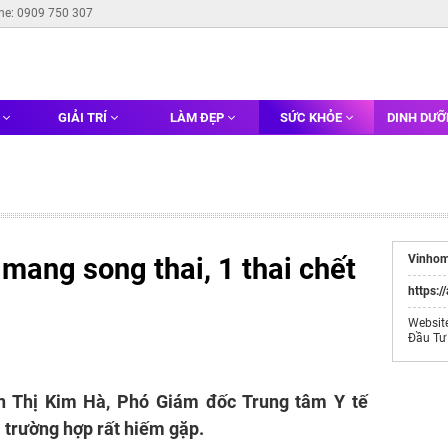
ine: 0909 750 307
G
GIẢI TRÍ
LÀM ĐẸP
SỨC KHỎE
DINH DƯ
mang song thai, 1 thai chết
Vinhom
https:/
Websit
Đầu Tư
n Thị Kim Hà, Phó Giám đốc Trung tâm Y tế
 trường hợp rất hiếm gặp.