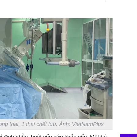
g thai, 1 thai chết lưu. Ảnh: VietNamPlus