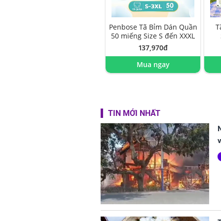
Penbose Tã Bỉm Dán Quần
T
50 miếng Size S đến XXXL
137,970đ
Mua ngay
TIN MỚI NHẤT
N