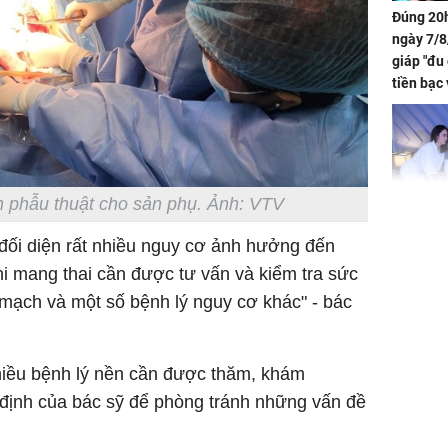
Đúng 20h
ngày 7/8
giáp "đu
tiền bạc 
đón lộc 
tiền viê
h phẫu thuật cho sản phụ. Ảnh: VTV
Phát hiệ
ể đối diện rất nhiều nguy cơ ảnh hưởng đến
chuyện t
khi mang thai cần được tư vấn và kiểm tra sức
tôi đòi 
sững sờ 
 mạch và một số bệnh lý nguy cơ khác" - bác
tôi buôn
hiều bệnh lý nền cần được thăm, khám
 định của bác sỹ để phòng tránh những vấn đề
Lý Liên K
sau tin đ
cởi áo c