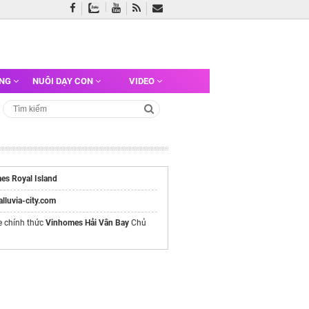
ỠNG
NUÔI DẠY CON
VIDEO
es Royal Island
/alluvia-city.com
e chính thức
Vinhomes Hải Vân Bay
Chủ