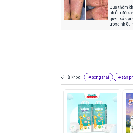
Qua thăm khá
nhiễm độc as
quen sử dụn
trong nhiều
Từ khóa:
song thai
sản p