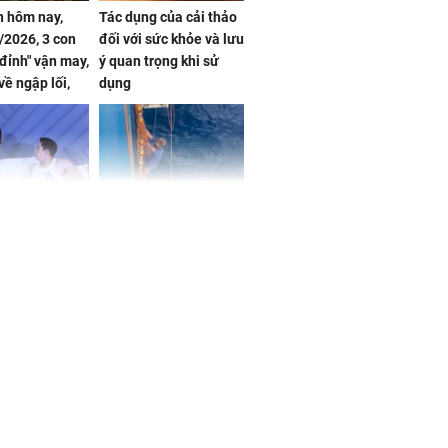
 hôm nay,
Tác dụng của cải thảo
/2026, 3 con
đối với sức khỏe và lưu
 đỉnh" vận may,
ý quan trọng khi sử
về ngập lối,
dụng
ấm no, tình
n mãn
n vợ giấu
Ngư dân mất tích đã
ừng có chồng,
được tìm thấy còn
ly hôn nhưng
sống sau 26 ngày lênh
khi nghe mẹ
đênh trên biển Thái
g câu này
Bình Dương
iệt lên tiếng
ồn thay tim,
hứng minh sức