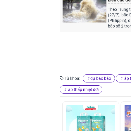
biển cao đ
Theo Trung t
(27/7), bão 
(Philippin), 
bão số 2 tr
Từ khóa:
dự báo bão
áp t
áp thấp nhiệt đời