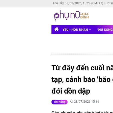
Thứ Bảy, 08/08/2026, 15:28 (GMT+7)
Hotli
YÊU - HÔN NHÂN
ĐỜI SỐN
Từ đây đến cuối nă
tạp, cảnh báo 'bão 
đới dồn dập
28/07/2023 15:16
Tin nóng
Các chuyên gia cảnh báo từ n