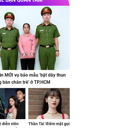
in MỚI vụ bảo mẫu 'bật dây thun
g bàn chân trẻ' ở TP.HCM
ệ diễn viên
Thần Tài 'điểm mặt gọi