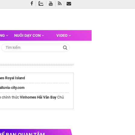
ỠNG
NUÔI DẠY CON
VIDEO
es Royal Island
/alluvia-city.com
e chính thức
Vinhomes Hải Vân Bay
Chủ
HỂ BẠN QUAN TÂM