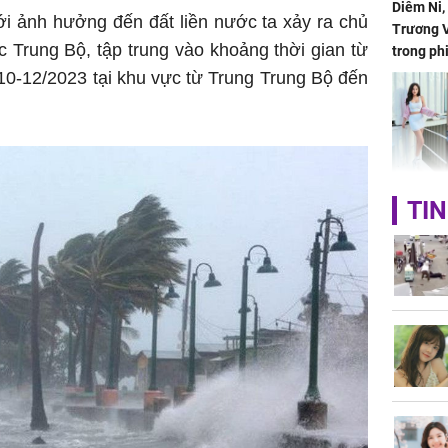
Diêm Ni
ới ảnh hưởng đến đất liền nước ta xảy ra chủ
Trương V
 Trung Bộ, tập trung vào khoảng thời gian từ
trong ph
10-12/2023 tại khu vực từ Trung Trung Bộ đến
HH Mai 
TIN
Mua đồ hi
tặng em 
120 tỷ tr
Danh tín
hành hu
nữ ở giữ
TP.HCM