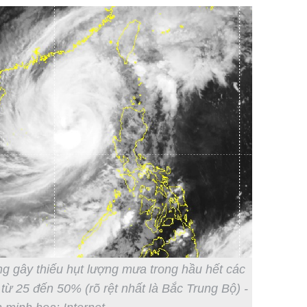
ng gây thiếu hụt lượng mưa trong hầu hết các
từ 25 đến 50% (rõ rệt nhất là Bắc Trung Bộ) -