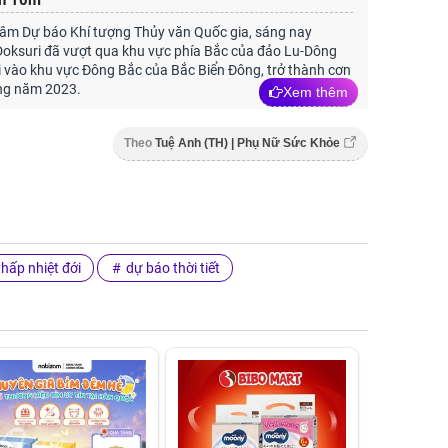
ến 10m
âm Dự báo Khí tượng Thủy văn Quốc gia, sáng nay
Doksuri đã vượt qua khu vực phía Bắc của đảo Lu-Dông
đi vào khu vực Đông Bắc của Bắc Biển Đông, trở thành cơn
ong năm 2023.
Xem thêm
Theo
Tuệ Anh (TH) | Phụ Nữ Sức Khỏe
hấp nhiệt đới
dự báo thời tiết