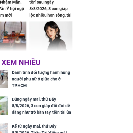
, Nhậm Mẫn,
tên' sau ngày
ãn Ý hội ngộ
8/8/2026, 3 con giáp
im mới
lộc nhiều hơn sông, tài
vận sáng như trăng
Rằm, chính thức hết
khổ
Phương Thúy:
Triệu Lệ Dĩnh liên tiếp
 XEM NHIỀU
ệu theo "lô",
được Kim Ưng ưu ái,
gái biệt thự
đãi ngộ đặc biệt gây
Danh tính đối tượng hành hung
ong "nốt nhạc"
chú ý
người phụ nữ ở giữa chợ ở
TP.HCM
Đúng ngày mai, thứ Bảy
8/8/2026, 3 con giáp đổi đời dễ
h đối tượng
dàng như trở bàn tay, tiền tài ùa
ng người phụ
tới, ngồi không lộc cũng đến,
a chợ ở
phú quý theo tới già
Kể từ ngày mai, thứ Bảy
8/8/2026, Thần Tài 'điểm mặt