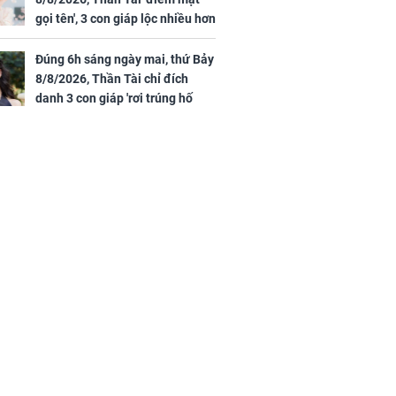
gọi tên', 3 con giáp lộc nhiều hơn
sông, tài vận sáng như trăng
Rằm, chính thức hết khổ
Đúng 6h sáng ngày mai, thứ Bảy
8/8/2026, Thần Tài chỉ đích
danh 3 con giáp 'rơi trúng hố
vàng', tiền bạc ùa về nhà 'như lũ
cuốn', vươn mình thành đại gia
trong phút chốc