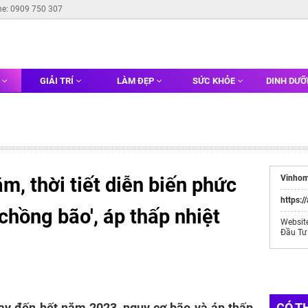
ne: 0909 750 307
G
GIẢI TRÍ
LÀM ĐẸP
SỨC KHỎE
DINH DƯ
m, thời tiết diễn biến phức
Vinhom
https:/
chồng bão', áp thấp nhiệt
Websit
Đầu Tư
ay đến hết năm 2023, nguy cơ bão và áp thấp
CÓ T