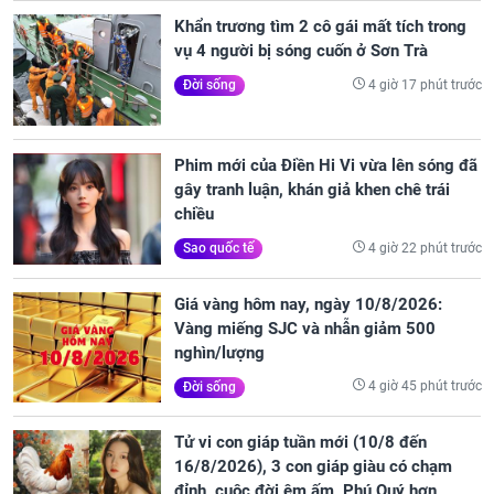
Khẩn trương tìm 2 cô gái mất tích trong
vụ 4 người bị sóng cuốn ở Sơn Trà
4 giờ 17 phút trước
Đời sống
Phim mới của Điền Hi Vi vừa lên sóng đã
gây tranh luận, khán giả khen chê trái
chiều
4 giờ 22 phút trước
Sao quốc tế
Giá vàng hôm nay, ngày 10/8/2026:
Vàng miếng SJC và nhẫn giảm 500
nghìn/lượng
4 giờ 45 phút trước
Đời sống
Tử vi con giáp tuần mới (10/8 đến
16/8/2026), 3 con giáp giàu có chạm
đỉnh, cuộc đời êm ấm, Phú Quý hơn