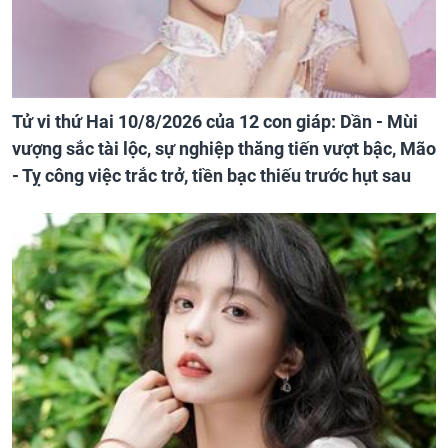
Tử vi thứ Hai 10/8/2026 của 12 con giáp: Dần - Mùi
vượng sắc tài lộc, sự nghiệp thăng tiến vượt bậc, Mão
- Tỵ công việc trắc trở, tiền bạc thiếu trước hụt sau