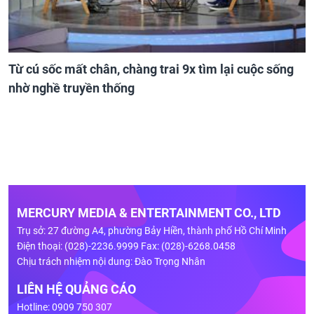
Từ cú sốc mất chân, chàng trai 9x tìm lại cuộc sống
nhờ nghề truyền thống
MERCURY MEDIA & ENTERTAINMENT CO., LTD
Trụ sở: 27 đường A4, phường Bảy Hiền, thành phố Hồ Chí Minh
Điện thoại: (028)-2236.9999 Fax: (028)-6268.0458
Chịu trách nhiệm nội dung: Đào Trọng Nhân
LIÊN HỆ QUẢNG CÁO
Hotline: 0909 750 307