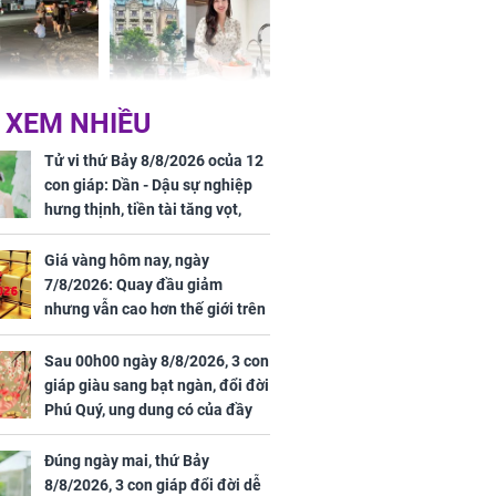
 Nữ công nhân
Đỗ Mỹ Linh hé lộ góc
 XEM NHIỀU
trên đường đi
bếp chill của nhà mới -
rong khu công
cạnh biệt thự bầu Hiển
Tử vi thứ Bảy 8/8/2026 ocủa 12
Sóng Thần
con giáp: Dần - Dậu sự nghiệp
hưng thịnh, tiền tài tăng vọt,
Mão - Thân công việc bất trắc,
tiền mất tật mang
Giá vàng hôm nay, ngày
7/8/2026: Quay đầu giảm
nhưng vẫn cao hơn thế giới trên
7 triệu đồng
Sau 00h00 ngày 8/8/2026, 3 con
00 ngày
giáp giàu sang bạt ngàn, đổi đời
, 3 con giáp
Phú Quý, ung dung có của đầy
g bạt ngàn,
nhà, ngày càng hưng thịnh sung
Phú Quý, ung
túc
của đầy nhà,
Đúng ngày mai, thứ Bảy
g hưng thịnh
8/8/2026, 3 con giáp đổi đời dễ