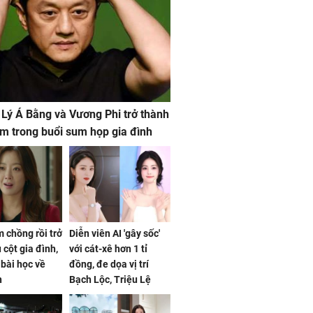
 Lý Á Bằng và Vương Phi trở thành
m trong buổi sum họp gia đình
 chồng rồi trở
Diễn viên AI 'gây sốc'
 cột gia đình,
với cát-xê hơn 1 tỉ
a bài học về
đồng, đe dọa vị trí
n
Bạch Lộc, Triệu Lệ
Dĩnh