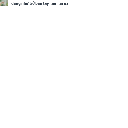
dàng như trở bàn tay, tiền tài ùa
tới, ngồi không lộc cũng đến,
phú quý theo tới già