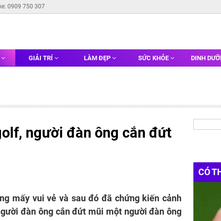
ne: 0909 750 307
G
GIẢI TRÍ
LÀM ĐẸP
SỨC KHỎE
DINH DƯ
golf, người đàn ông cắn đứt
CÓ T
ng mấy vui vẻ và sau đó đã chứng kiến ​​cảnh
người đàn ông cắn đứt mũi một người đàn ông