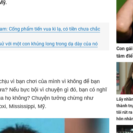
Mỹ.
am: Cống phẩm tiến vua kì lạ, có tiền chưa chắc
n sử với một con khủng long trong dạ dày của nó
Con gái
tâm điể
hịu vì bạn chơi của mình vì không để bạn
ưa? Nếu bực bội vì chuyện gì đó, bạn có nghĩ
ủa họ không? Chuyện tưởng chừng như
Lấy nhầm
oxi, Mississippi, Mỹ.
thành trụ
tôi rút r
hôn nhâ