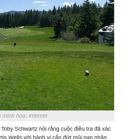
 minh họa: Internet
 Toby Schwartz nói rằng cuộc điều tra đã xác
tis Wells với hành vi cắn đứt mũi nạn nhân.