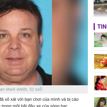
TP.HCM:
TIN
tử vong 
làm về t
nghiệp 
Sau 00h
8/8/2026
giàu san
an Mark Wells, 51 tuổi
đổi đời 
đã xô xát với bạn chơi của mình và bị cáo
dung có 
ngày càn
 trong một bãi đậu xe của sòng bạc