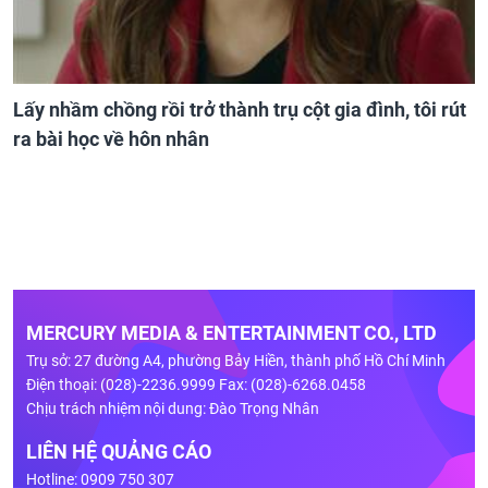
Lấy nhầm chồng rồi trở thành trụ cột gia đình, tôi rút
ra bài học về hôn nhân
MERCURY MEDIA & ENTERTAINMENT CO., LTD
Trụ sở: 27 đường A4, phường Bảy Hiền, thành phố Hồ Chí Minh
Điện thoại: (028)-2236.9999 Fax: (028)-6268.0458
Chịu trách nhiệm nội dung: Đào Trọng Nhân
LIÊN HỆ QUẢNG CÁO
Hotline: 0909 750 307