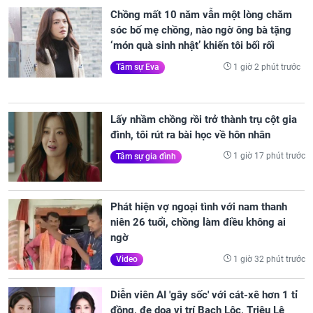
Chồng mất 10 năm vẫn một lòng chăm
sóc bố mẹ chồng, nào ngờ ông bà tặng
‘món quà sinh nhật’ khiến tôi bối rối
1 giờ 2 phút trước
Tâm sự Eva
Lấy nhầm chồng rồi trở thành trụ cột gia
đình, tôi rút ra bài học về hôn nhân
1 giờ 17 phút trước
Tâm sự gia đình
Phát hiện vợ ngoại tình với nam thanh
niên 26 tuổi, chồng làm điều không ai
ngờ
1 giờ 32 phút trước
Video
Diễn viên AI 'gây sốc' với cát-xê hơn 1 tỉ
đồng, đe dọa vị trí Bạch Lộc, Triệu Lệ