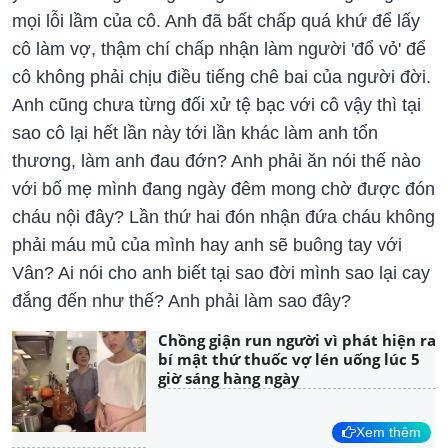
mọi lỗi lầm của cô. Anh đã bất chấp quá khứ để lấy
cô làm vợ, thậm chí chấp nhận làm người 'đổ vỏ' để
cô không phải chịu điều tiếng chê bai của người đời.
Anh cũng chưa từng đối xử tệ bạc với cô vậy thì tại
sao cô lại hết lần này tới lần khác làm anh tổn
thương, làm anh đau đớn? Anh phải ăn nói thế nào
với bố mẹ mình đang ngày đêm mong chờ được đón
cháu nội đây? Lần thứ hai đón nhận đứa cháu không
phải máu mủ của mình hay anh sẽ buông tay với
Vân? Ai nói cho anh biết tại sao đời mình sao lại cay
đắng đến như thế? Anh phải làm sao đây?
Chồng giận run người vì phát hiện ra
bí mật thứ thuốc vợ lén uống lúc 5
giờ sáng hàng ngày
Xem thêm