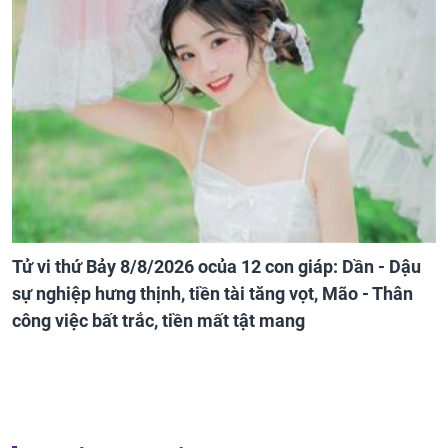
Tử vi thứ Bảy 8/8/2026 ocủa 12 con giáp: Dần - Dậu
sự nghiệp hưng thịnh, tiền tài tăng vọt, Mão - Thân
công việc bất trắc, tiền mất tật mang