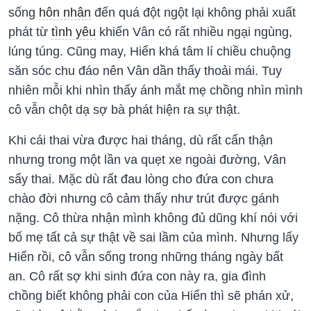
sống
hôn nhân
đến quá đột ngột lại không phải xuất
phát từ
tình yêu
khiến Vân có rất nhiều ngại ngùng,
lúng túng. Cũng may, Hiển khá tâm lí chiều chuộng
săn sóc chu đáo nên Vân dần thấy thoải mái. Tuy
nhiên mỗi khi nhìn thấy ánh mắt mẹ chồng nhìn mình
cô vẫn chột dạ sợ bà phát hiện ra sự thật.
Khi cái thai vừa được hai tháng, dù rất cẩn thận
nhưng trong một lần va quẹt xe ngoài đường, Vân
sẩy thai. Mặc dù rất đau lòng cho đứa con chưa
chào đời nhưng cô cảm thấy như trút được gánh
nặng. Cô thừa nhận mình không đủ dũng khí nói với
bố mẹ tất cả sự thật về sai lầm của mình. Nhưng lấy
Hiển rồi, cô vẫn sống trong những tháng ngày bất
an. Cô rất sợ khi sinh đứa con này ra, gia đình
chồng biết không phải con của Hiển thì sẽ phán xử,