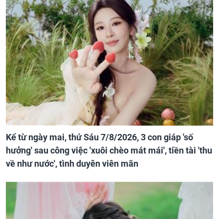
Kể từ ngày mai, thứ Sáu 7/8/2026, 3 con giáp 'số
hưởng' sau công việc 'xuôi chèo mát mái', tiền tài 'thu
về như nước', tình duyên viên mãn