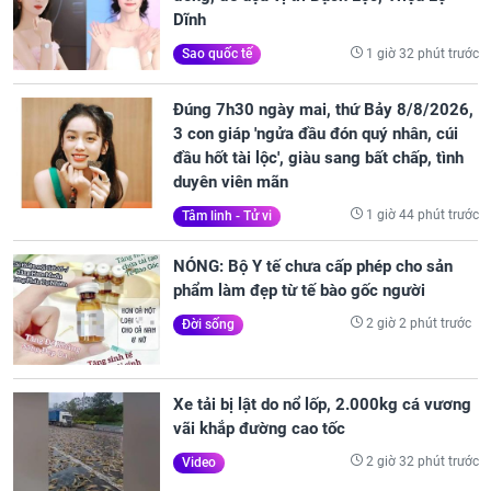
Dĩnh
1 giờ 32 phút trước
Sao quốc tế
Đúng 7h30 ngày mai, thứ Bảy 8/8/2026,
3 con giáp 'ngửa đầu đón quý nhân, cúi
đầu hốt tài lộc', giàu sang bất chấp, tình
duyên viên mãn
1 giờ 44 phút trước
Tâm linh - Tử vi
NÓNG: Bộ Y tế chưa cấp phép cho sản
phẩm làm đẹp từ tế bào gốc người
2 giờ 2 phút trước
Đời sống
Xe tải bị lật do nổ lốp, 2.000kg cá vương
vãi khắp đường cao tốc
2 giờ 32 phút trước
Video