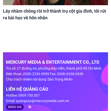
Lấy nhầm chồng rồi trở thành trụ cột gia đình, tôi rút
ra bài học về hôn nhân
MERCURY MEDIA & ENTERTAINMENT CO., LTD
Trụ sở: 27 đường A4, phường Bảy Hiền, thành phố Hồ Chí Minh
Điện thoại: (028)-2236.9999 Fax: (028)-6268.0458
Chịu trách nhiệm nội dung: Đào Trọng Nhân
LIÊN HỆ QUẢNG CÁO
Hotline: 0909 750 307
Email:
quangcao@mercurymedia.com.vn
BẢNG GIÁ