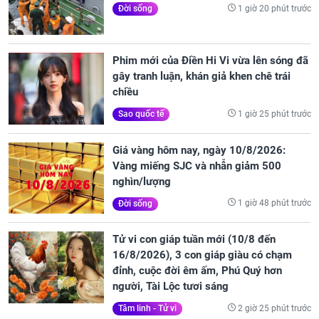
1 giờ 20 phút trước
Đời sống
Phim mới của Điền Hi Vi vừa lên sóng đã
gây tranh luận, khán giả khen chê trái
chiều
1 giờ 25 phút trước
Sao quốc tế
Giá vàng hôm nay, ngày 10/8/2026:
Vàng miếng SJC và nhẫn giảm 500
nghìn/lượng
1 giờ 48 phút trước
Đời sống
Tử vi con giáp tuần mới (10/8 đến
16/8/2026), 3 con giáp giàu có chạm
đỉnh, cuộc đời êm ấm, Phú Quý hơn
người, Tài Lộc tươi sáng
2 giờ 25 phút trước
Tâm linh - Tử vi