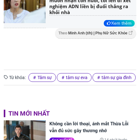
muốn nhận con nuôi, tôi lén đi xét
nghiệm ADN liền bị đuổi thẳng ra
khỏi nhà
Xem thêm
Theo
Minh Anh (t/h) | Phụ Nữ Sức Khỏe
Từ khóa:
Tâm sự
tâm sự eva
tâm sự gia đình
TIN MỚI NHẤT
Không cần lời thoại, ánh mắt Thừa Lỗi
vẫn đủ sức gây thương nhớ