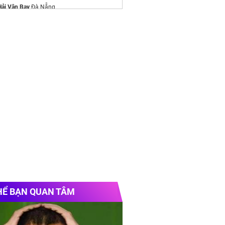
Hải Vân Bay
Đà Nẵng
/alluvia-city.com
e chính thức
Vinhomes Hải Vân Bay
Chủ
iá may khăn ăn nhà hàng
2026
y Saigon Hotel & Spa
HỂ BẠN QUAN TÂM