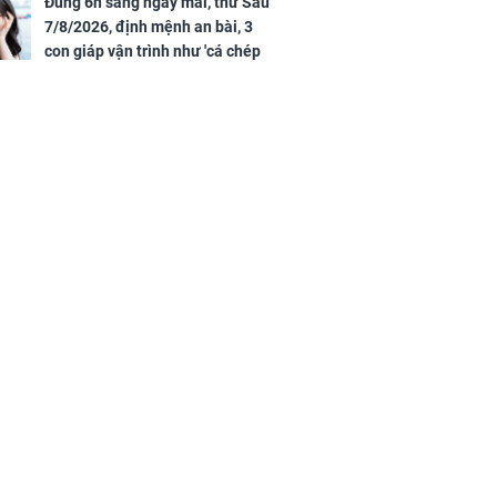
của đầy nhà,
Đúng 6h sáng ngày mai, thứ Sáu
g hưng thịnh
7/8/2026, định mệnh an bài, 3
con giáp vận trình như 'cá chép
hóa rồng', giàu có lên bất chấp,
số đỏ chót như son