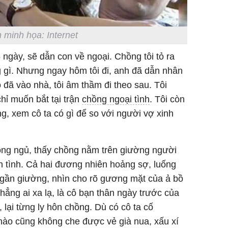
 minh họa: Internet
5 ngày, sẽ dẫn con về ngoại. Chồng tôi tỏ ra
 gì. Nhưng ngay hôm tôi đi, anh đã dẫn nhân
 đã vào nhà, tôi âm thầm đi theo sau. Tôi
hỉ muốn bắt tại trận
chồng ngoại tình
. Tôi còn
, xem cô ta có gì để so với người vợ xinh
hòng ngủ, thấy chồng nằm trên giường người
n tình. Cả hai đương nhiên hoảng sợ, luống
 gần giường, nhìn cho rõ gương mặt của ả bồ
chẳng ai xa lạ, là cô bạn thân ngày trước của
, lại từng ly hôn chồng. Dù có cô ta cố
nào cũng không che được vẻ già nua, xấu xí