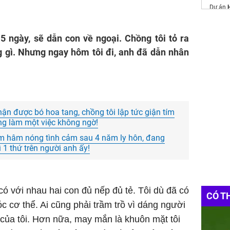
Dự án
https:/
 5 ngày, sẽ dẫn con về ngoại. Chồng tôi tỏ ra
Websit
Đầu Tư
 gì. Nhưng ngay hôm tôi đi, anh đã dẫn nhân
Bảng
g
Harmon
hận được bó hoa tang, chồng tôi lập tức giận tím
g làm một việc không ngờ!
m hâm nóng tình cảm sau 4 năm ly hôn, đang
ì 1 thứ trên người anh ấy!
có với nhau hai con đủ nếp đủ tẻ. Tôi dù đã có
CÓ T
c cơ thể. Ai cũng phải trầm trồ vì dáng người
 của tôi. Hơn nữa, may mắn là khuôn mặt tôi