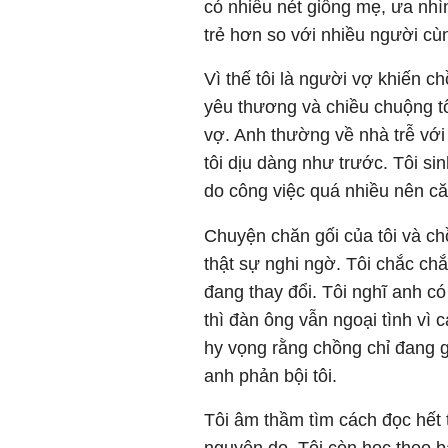
có nhiều nét giống mẹ, ưa nhìn
trẻ hơn so với nhiều người cùn
Vì thế tôi là người vợ khiến c
yêu thương và chiều chuộng tô
vợ. Anh thường về nhà trễ với
tôi dịu dàng như trước. Tôi sin
do công việc quá nhiều nên că
Chuyện chăn gối của tôi và ch
thật sự nghi ngờ. Tôi chắc ch
đang thay đổi. Tôi nghĩ anh c
thì đàn ông vẫn ngoại tình vì 
hy vọng rằng chồng chỉ đang g
anh phản bội tôi.
Tôi âm thầm tìm cách đọc hết t
nguyên do. Tôi còn học theo bạ