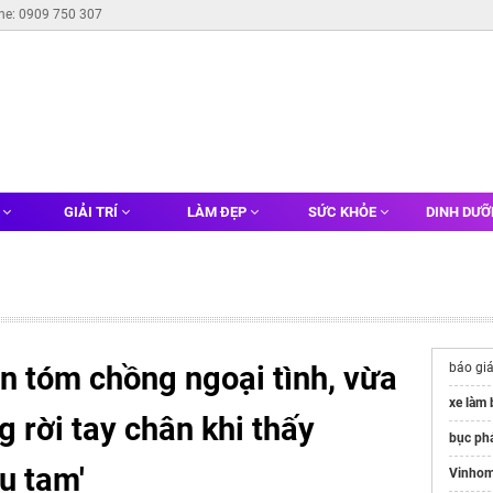
ine: 0909 750 307
G
GIẢI TRÍ
LÀM ĐẸP
SỨC KHỎE
DINH DƯ
n tóm chồng ngoại tình, vừa
báo gi
xe làm
ng rời tay chân khi thấy
bục phá
u tam'
Vinhom