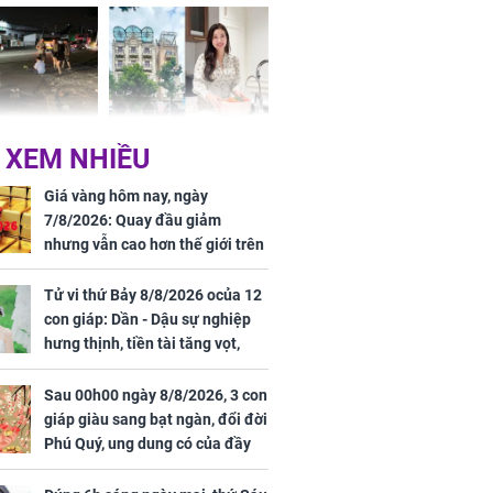
Dĩnh
 Nữ công nhân
Đỗ Mỹ Linh hé lộ góc
 XEM NHIỀU
trên đường đi
bếp chill của nhà mới -
rong khu công
cạnh biệt thự bầu Hiển
Giá vàng hôm nay, ngày
Sóng Thần
7/8/2026: Quay đầu giảm
nhưng vẫn cao hơn thế giới trên
7 triệu đồng
Tử vi thứ Bảy 8/8/2026 ocủa 12
con giáp: Dần - Dậu sự nghiệp
hưng thịnh, tiền tài tăng vọt,
Mão - Thân công việc bất trắc,
tiền mất tật mang
Sau 00h00 ngày 8/8/2026, 3 con
00 ngày
giáp giàu sang bạt ngàn, đổi đời
, 3 con giáp
Phú Quý, ung dung có của đầy
g bạt ngàn,
nhà, ngày càng hưng thịnh sung
Phú Quý, ung
túc