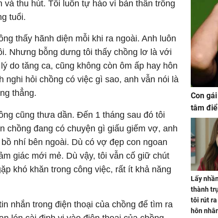
 và thu hút. Tôi luôn tự hào vì bản thân trông
g tuổi.
hồng thấy hãnh diện mỗi khi ra ngoài. Anh luôn
i. Nhưng bỗng dưng tôi thấy chồng lơ là với
 lý do tăng ca, cũng không còn ôm ấp hay hôn
h nghi hỏi chồng có việc gì sao, anh vẫn nói là
ng thẳng.
Con gái
tâm điể
ồng cũng thưa dần. Đến 1 tháng sau đó tôi
ắn chồng đang có chuyện gì giấu giếm vợ, anh
ó bồ nhí bên ngoài. Dù có vợ đẹp con ngoan
cảm giác mới mẻ. Dù vậy, tôi vẫn cố giữ chút
ặp khó khăn trong công việc, rất ít khả năng
Lấy nhầm
thành trụ
tôi rút r
in nhắn trong điện thoại của chồng để tìm ra
hôn nhâ
n lén cài định vị vào điện thoại của chồng.