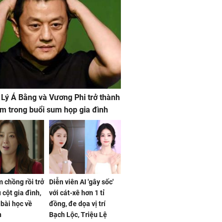
 Lý Á Bằng và Vương Phi trở thành
m trong buổi sum họp gia đình
 chồng rồi trở
Diễn viên AI 'gây sốc'
 cột gia đình,
với cát-xê hơn 1 tỉ
a bài học về
đồng, đe dọa vị trí
n
Bạch Lộc, Triệu Lệ