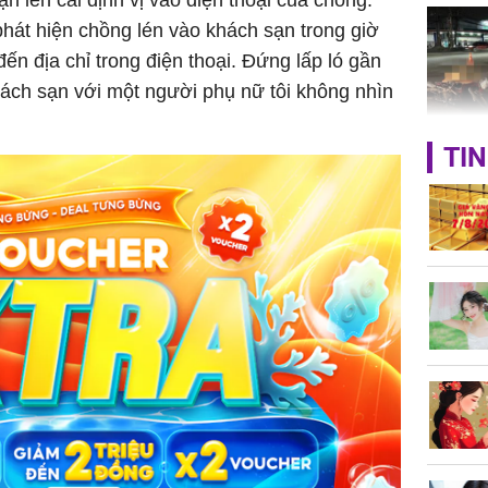
phát hiện chồng lén vào khách sạn trong giờ
đến địa chỉ trong điện thoại. Đứng lấp ló gần
khách sạn với một người phụ nữ tôi không nhìn
TP.HCM:
TIN
tử vong 
làm về t
nghiệp 
Sau 00h
8/8/2026
giàu san
đổi đời 