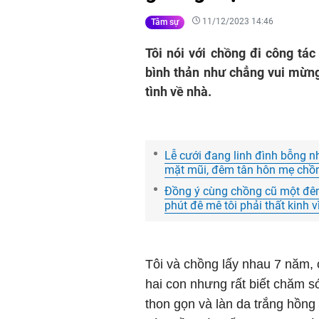
11/12/2023 14:46
Tâm sự
Tôi nói với chồng đi công tác
bình thản như chẳng vui mừng
tình về nhà.
Lễ cưới đang linh đình bỗng n
mặt mũi, đêm tân hôn mẹ chồn
Đồng ý cùng chồng cũ một đê
phút đê mê tôi phải thất kinh v
Tôi và chồng lấy nhau 7 năm, 
hai con nhưng rất biết chăm só
thon gọn và làn da trắng hồng