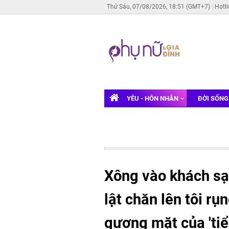
Thứ Sáu, 07/08/2026, 18:51 (GMT+7)
Hotl
YÊU - HÔN NHÂN
ĐỜI SỐN
Xông vào khách sạ
lật chăn lên tôi rụ
gương mặt của 'tiể