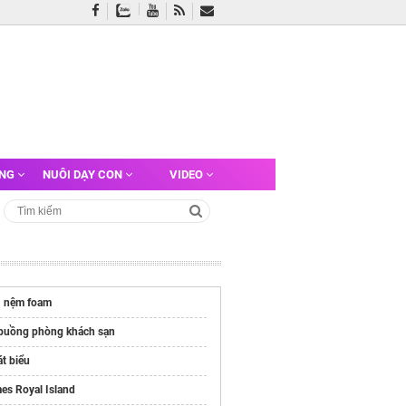
ỠNG
NUÔI DẠY CON
VIDEO
á
nệm foam
 buồng phòng khách sạn
t biểu
es Royal Island