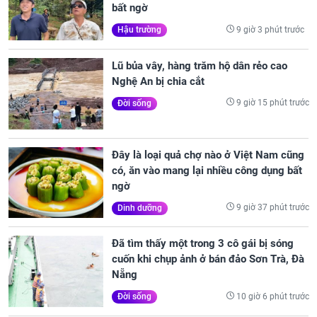
bất ngờ
9 giờ 3 phút trước
Hậu trường
Lũ bủa vây, hàng trăm hộ dân rẻo cao
Nghệ An bị chia cắt
9 giờ 15 phút trước
Đời sống
Đây là loại quả chợ nào ở Việt Nam cũng
có, ăn vào mang lại nhiều công dụng bất
ngờ
9 giờ 37 phút trước
Dinh dưỡng
Đã tìm thấy một trong 3 cô gái bị sóng
cuốn khi chụp ảnh ở bán đảo Sơn Trà, Đà
Nẵng
10 giờ 6 phút trước
Đời sống