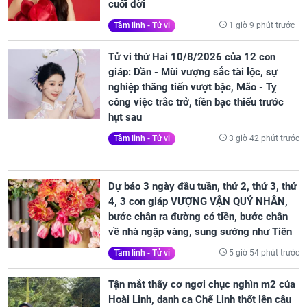
cuối đời
1 giờ 9 phút trước
Tâm linh - Tử vi
Tử vi thứ Hai 10/8/2026 của 12 con
giáp: Dần - Mùi vượng sắc tài lộc, sự
nghiệp thăng tiến vượt bậc, Mão - Tỵ
công việc trắc trở, tiền bạc thiếu trước
hụt sau
3 giờ 42 phút trước
Tâm linh - Tử vi
Dự báo 3 ngày đầu tuần, thứ 2, thứ 3, thứ
4, 3 con giáp VƯỢNG VẬN QUÝ NHÂN,
bước chân ra đường có tiền, bước chân
về nhà ngập vàng, sung sướng như Tiên
5 giờ 54 phút trước
Tâm linh - Tử vi
Tận mắt thấy cơ ngơi chục nghìn m2 của
Hoài Linh, danh ca Chế Linh thốt lên câu