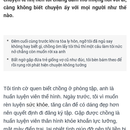
càng không biết chuyện ấy với mọi người như thế
nào.
Đêm cuối cùng trước khi ra tòa ly hôn, ngỡ tôi đã ngủ say
không hay biết gì, chồng ôm lấy tôi thủ thỉ một câu làm tôi nức
nở chẳng còn muốn rời xa anh
Bất ngờ gặp đứa trẻ giống vợ cũ như đúc, tôi bèn bám theo để
rồi rụng rời phát hiện chuyện không tưởng
Tôi tình cờ quen biết chồng ở phòng tập, anh là
huấn luyện viên thể hình. Ngày trước, tôi vì muốn
rèn luyện
sức khỏe
, tăng cân để có dáng đẹp hơn
nên quyết định đi đăng ký tập. Gặp được chồng là
huấn luyện viên thân hình khỏe khoắn lực lưỡng,
mặt mày điển trai, lại nhiệt tình giúp đỡ nên tôi liền bị