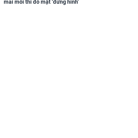
mai mối thì đỏ mặt ‘đứng hình’