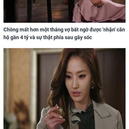
Chồng mất hơn một tháng vợ bất ngờ được 'nhận' căn
hộ gần 4 tỷ và sự thật phía sau gây sốc