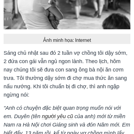
Ảnh minh họa: Internet
Sáng chủ nhật sau đó 2 tuần vợ chồng tôi dậy sớm,
2 đứa con gái vẫn ngủ ngon lành. Theo lịch, hôm
nay chúng tôi sẽ đưa con sang ông bà nội ăn cơm
trưa. Tôi thường dậy sớm đi chợ mua thức ăn sang
nấu nướng. Khi tôi chuẩn bị đi chợ, thì anh ngập
ngừng nói:
"Anh có chuyện đặc biệt quan trọng muốn nói với
em. Duyên (tên
người yêu cũ
của anh) mới từ miền
Nam ra Hà Nội chơi Giáng sinh và đón Năm mới. Em
biết đấy, 13 năm rồi, kể từ ngày vợ chồng mình lấy