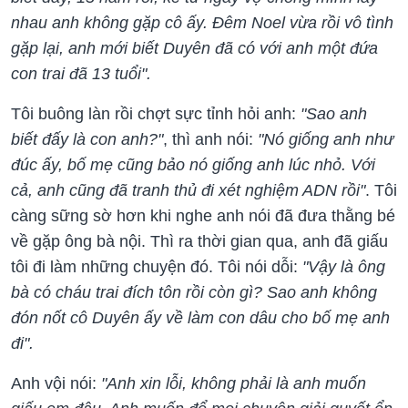
nhau anh không gặp cô ấy. Đêm Noel vừa rồi vô tình
gặp lại, anh mới biết Duyên đã có với anh một đứa
con trai đã 13 tuổi".
Tôi buông làn rồi chợt sực tỉnh hỏi anh:
"Sao anh
biết đấy là con anh?"
, thì anh nói:
"Nó giống anh như
đúc ấy, bố mẹ cũng bảo nó giống anh lúc nhỏ. Với
cả, anh cũng đã tranh thủ đi xét nghiệm ADN rồi"
. Tôi
càng sững sờ hơn khi nghe anh nói đã đưa thằng bé
về gặp ông bà nội. Thì ra thời gian qua, anh đã giấu
tôi đi làm những chuyện đó. Tôi nói dỗi:
"Vậy là ông
bà có cháu trai đích tôn rồi còn gì? Sao anh không
đón nốt cô Duyên ấy về làm con dâu cho bố mẹ anh
đi".
Anh vội nói:
"Anh xin lỗi, không phải là anh muốn