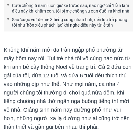
Cưới chồng 5 năm luôn giữ kẽ trước sau, nào ngờ chỉ 1 lần làm
điều này khi chăm con, tôi bị mẹ chồng vu oan đuổi ra khỏi nhà
Sau 'cuộc vui' đê mê 3 tiếng cùng nhân tình, đến lúc trả phòng
tôi như 'hồn xiêu phách lạc' khi nghe điều này từ lễ tân
Không khí năm mới đã tràn ngập phố phường từ
mấy hôm nay rồi. Tụi trẻ nhà tôi vô cùng náo nức từ
khi anh bê cây thông Noel về trang trí. Cả 2 đứa con
gái của tôi, đứa 12 tuổi và đứa 6 tuổi đều thích thú
vào những dịp như thế. Như mọi năm, cả nhà 4
người chúng tôi thường đi chơi quá nửa đêm, khi
tiếng chuông nhà thờ ngân nga buông tiếng thì mới
về nhà. Giáng sinh năm nay đường phố như vui
hơn, những người xa lạ dường như ai cũng trở nên
thân thiết và gần gũi bên nhau thì phải.