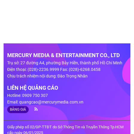
MERCURY MEDIA & ENTERTAINMENT CO., LTD
Trụ sở: 27 đường A4, phường Bảy Hiền, thành phố Hồ Chí Minh
Điện thoại: (028)-2236.9999 Fax: (028)-6268.0458
Chịu trách nhiệm nội dung: Đào Trọng Nhân
LIÊN HỆ QUẢNG CÁO
Hotline: 0909 750 307
Email:
quangcao@mercurymedia.com.vn
BẢNG GIÁ
Giấy phép số 02/GP-TTĐT do Sở Thông Tin và Truyền Thông Tp.HCM
cấp ngày 06/01/2025