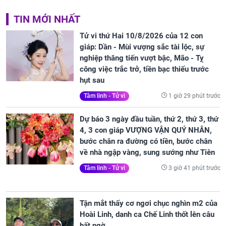
TIN MỚI NHẤT
Tử vi thứ Hai 10/8/2026 của 12 con
giáp: Dần - Mùi vượng sắc tài lộc, sự
nghiệp thăng tiến vượt bậc, Mão - Tỵ
công việc trắc trở, tiền bạc thiếu trước
hụt sau
1 giờ 29 phút trước
Tâm linh - Tử vi
Dự báo 3 ngày đầu tuần, thứ 2, thứ 3, thứ
4, 3 con giáp VƯỢNG VẬN QUÝ NHÂN,
bước chân ra đường có tiền, bước chân
về nhà ngập vàng, sung sướng như Tiên
3 giờ 41 phút trước
Tâm linh - Tử vi
Tận mắt thấy cơ ngơi chục nghìn m2 của
Hoài Linh, danh ca Chế Linh thốt lên câu
bất ngờ