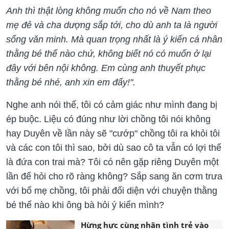
Anh thì thật lòng không muốn cho nó về Nam theo
mẹ đẻ và cha dượng sắp tới, cho dù anh ta là người
sống văn minh. Mà quan trọng nhất là ý kiến cá nhân
thằng bé thế nào chứ, không biết nó có muốn ở lại
đây với bên nội không. Em cùng anh thuyết phục
thằng bé nhé, anh xin em đấy!".
Nghe anh nói thế, tôi có cảm giác như mình đang bị
ép buộc. Liệu có đúng như lời chồng tôi nói không
hay Duyên về lần này sẽ "cướp" chồng tôi ra khỏi tôi
và các con tôi thì sao, bởi dù sao cô ta vẫn có lợi thế
là đứa con trai mà? Tôi có nên gặp riêng Duyên một
lần để hỏi cho rõ ràng không? Sắp sang ăn cơm trưa
với bố mẹ chồng, tôi phải đối diện với chuyện thằng
bé thế nào khi ông bà hỏi ý kiến mình?
Hừng hực cùng nhân tình trẻ vào