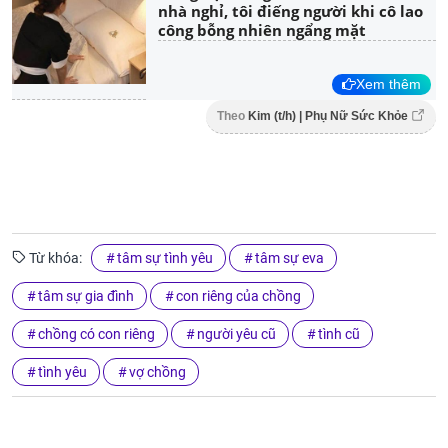
nhà nghỉ, tôi điếng người khi cô lao
công bỗng nhiên ngẩng mặt
Xem thêm
Theo
Kim (t/h) | Phụ Nữ Sức Khỏe
Từ khóa:
tâm sự tình yêu
tâm sự eva
tâm sự gia đình
con riêng của chồng
chồng có con riêng
người yêu cũ
tình cũ
tình yêu
vợ chồng