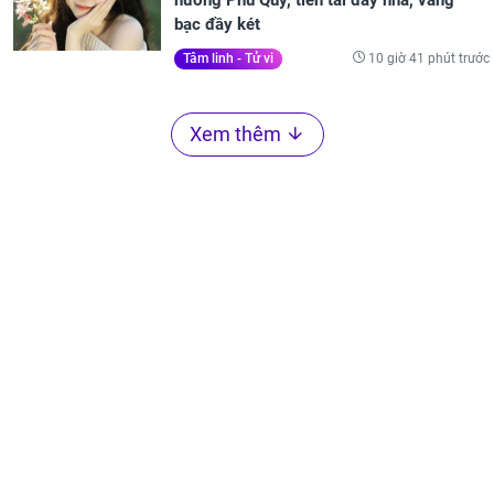
hưởng Phú Quý, tiền tài đầy nhà, vàng
bạc đầy két
10 giờ 41 phút trước
Tâm linh - Tử vi
Xem thêm