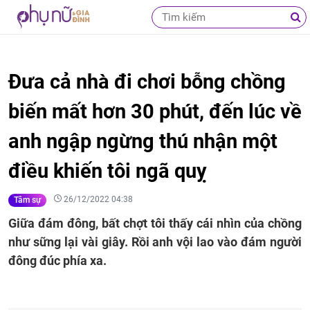
Đưa cả nhà đi chơi bỗng chồng
biến mất hơn 30 phút, đến lúc về
anh ngập ngừng thú nhận một
điều khiến tôi ngã quỵ
26/12/2022 04:38
Tâm sự
Giữa đám đông, bất chợt tôi thấy cái nhìn của chồng
như sững lại vài giây. Rồi anh vội lao vào đám người
đông đúc phía xa.