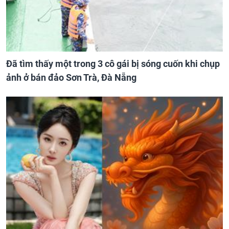
Đã tìm thấy một trong 3 cô gái bị sóng cuốn khi chụp
ảnh ở bán đảo Sơn Trà, Đà Nẵng