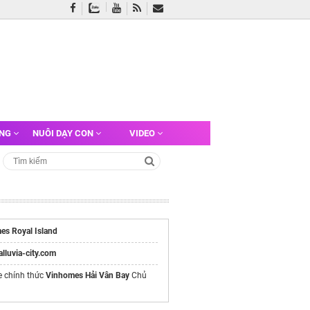
ỠNG
NUÔI DẠY CON
VIDEO
es Royal Island
/alluvia-city.com
e chính thức
Vinhomes Hải Vân Bay
Chủ