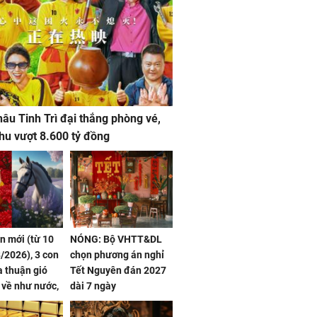
âu Tinh Trì đại thắng phòng vé,
hu vượt 8.600 tỷ đồng
ần mới (từ 10
NÓNG: Bộ VHTT&DL
/2026), 3 con
chọn phương án nghỉ
 thuận gió
Tết Nguyên đán 2027
n về như nước,
dài 7 ngày
 dư dả, Phú