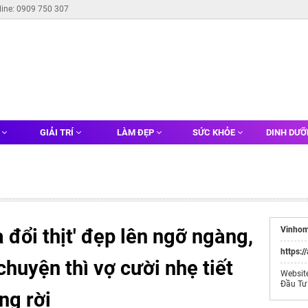
line: 0909 750 307
G
GIẢI TRÍ
LÀM ĐẸP
SỨC KHỎE
DINH DƯ
 đổi thịt' đẹp lên ngỡ ngàng,
Vinhom
https:/
chuyện thì vợ cười nhẹ tiết
Websit
Đầu Tư
ụng rời