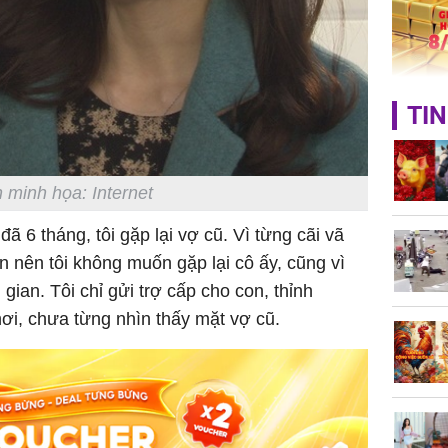
Quý Vinh
trình kh
Giá vàng
TIN
ngày 8/8
vọt lên 1
đồng/lư
 minh họa: Internet
ã 6 tháng, tôi gặp lại vợ cũ. Vì từng cãi vã
n nên tôi không muốn gặp lại cô ấy, cũng vì
gian. Tôi chỉ gửi trợ cấp cho con, thỉnh
ơi, chưa từng nhìn thấy mặt vợ cũ.
Trong 4 
tháng 6 
giáp vượ
Lộc, Phú
đổi mện
Hoàng, ô