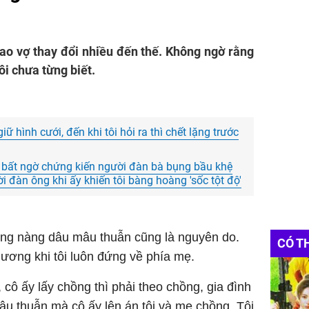
 sao vợ thay đổi nhiều đến thế. Không ngờ rằng
tôi chưa từng biết.
ữ hình cưới, đến khi tôi hỏi ra thì chết lặng trước
, bất ngờ chứng kiến người đàn bà bụng bầu khệ
 đàn ông khi ấy khiến tôi bàng hoàng 'sốc tột độ'
ng nàng dâu mâu thuẫn cũng là nguyên do.
CÓ T
thương khi tôi luôn đứng về phía mẹ.
, cô ấy lấy chồng thì phải theo chồng, gia đình
âu thuẫn mà cô ấy lên án tôi và mẹ chồng. Tôi