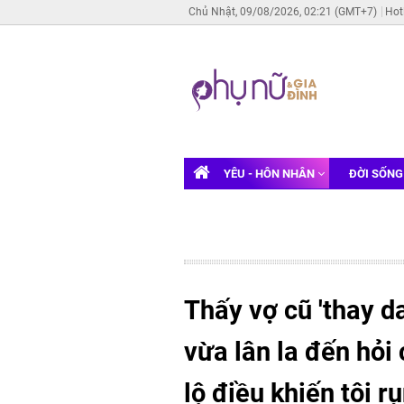
Chủ Nhật, 09/08/2026, 02:21 (GMT+7)
Hot
YÊU - HÔN NHÂN
ĐỜI SỐN
Thấy vợ cũ 'thay da
vừa lân la đến hỏi 
lộ điều khiến tôi r