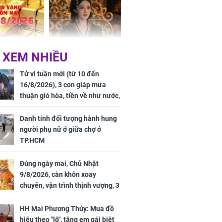
 Hoa, vận
ai sáng
 hôm nay,
'Bách Hoa Sát' vừa kết
 XEM NHIỀU
/2026: Tăng
thúc, Mạnh Tử Nghĩa
44 triệu
đã vướng tranh luận
Tử vi tuần mới (từ 10 đến
ợng
16/8/2026), 3 con giáp mưa
thuận gió hòa, tiền về như nước,
bạc vàng dư dả, Phú Quý Vinh
Hoa, vận trình khai sáng
Danh tính đối tượng hành hung
người phụ nữ ở giữa chợ ở
TP.HCM
Đúng ngày mai, Chủ Nhật
ngày cuối
9/8/2026, càn khôn xoay
âm lịch, 3 con
chuyển, vận trình thịnh vượng, 3
ng phát Tài
con giáp nhận phúc khí nhà trời,
 Quý trăm bề,
tình tiền đỏ như son, vận may
h Phượng
HH Mai Phương Thúy: Mua đồ
hanh thông
m trọn cơ
hiệu theo "lô", tặng em gái biệt