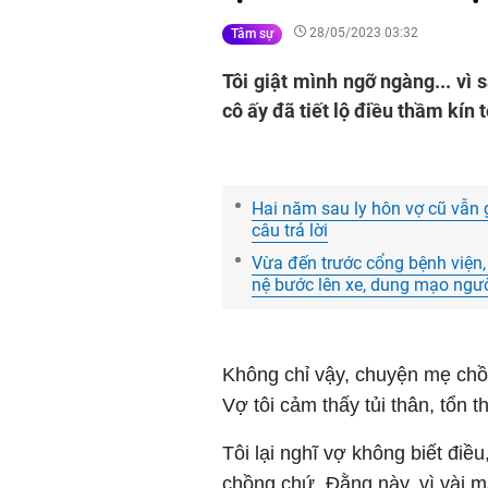
28/05/2023 03:32
Tâm sự
Tôi giật mình ngỡ ngàng... vì
cô ấy đã tiết lộ điều thầm kín 
Hai năm sau ly hôn vợ cũ vẫn gi
câu trả lời
Vừa đến trước cổng bệnh viện
nệ bước lên xe, dung mạo người
Không chỉ vậy, chuyện mẹ chồ
Vợ tôi cảm thấy tủi thân, tổn 
Tôi lại nghĩ vợ không biết điều
chồng chứ. Đằng này, vì vài m