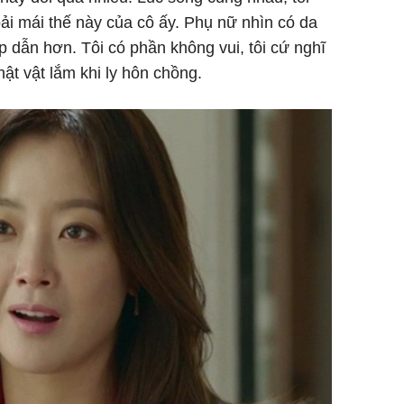
ải mái thế này của cô ấy. Phụ nữ nhìn có da
ấp dẫn hơn. Tôi có phần không vui, tôi cứ nghĩ
ật vật lắm khi ly hôn chồng.