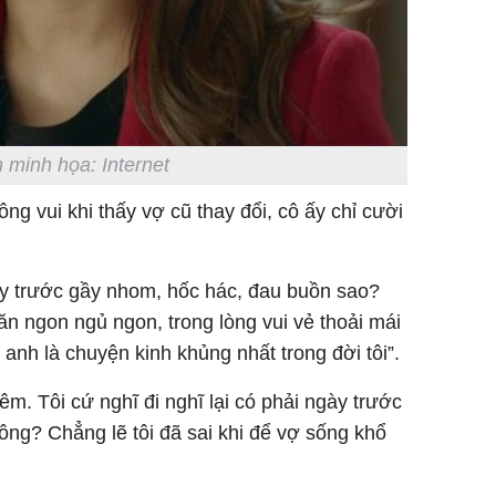
 minh họa: Internet
ông vui khi thấy vợ cũ thay đổi, cô ấy chỉ cười
y trước gầy nhom, hốc hác, đau buồn sao?
n ngon ngủ ngon, trong lòng vui vẻ thoải mái
 anh là chuyện kinh khủng nhất trong đời tôi”.
đêm. Tôi cứ nghĩ đi nghĩ lại có phải ngày trước
ông? Chẳng lẽ tôi đã sai khi để vợ sống khổ