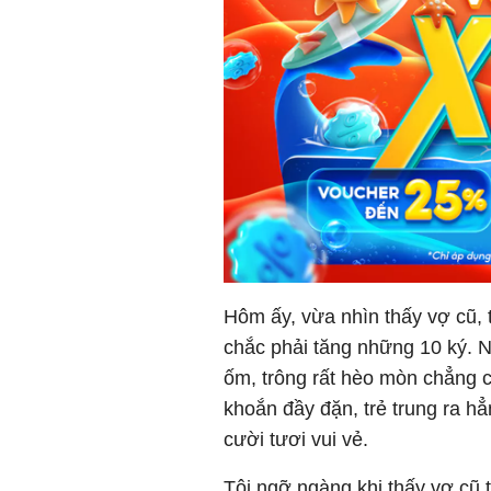
Hôm ấy, vừa nhìn thấy vợ cũ, t
chắc phải tăng những 10 ký. N
ốm, trông rất hèo mòn chẳng 
khoắn đầy đặn, trẻ trung ra hẳn
cười tươi vui vẻ.
Tôi ngỡ ngàng khi thấy vợ cũ 