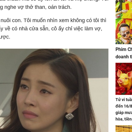
g nghe vợ thở than, oán trách.
y nuôi con. Tôi muốn nhìn xem không có tôi thì
y về có nhà cửa sẵn, cô ấy chỉ việc làm vợ,
được.
Phim Ch
doanh t
Tử vi tu
đến 16/8
giáp mưa
hòa, tiề
bạc vàng