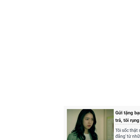
Gửi tặng bạ
trả, tôi rụn
Tôi sốc thật 
đắng' từ nhữ