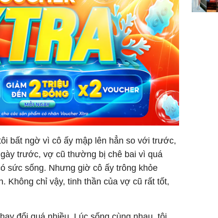
ngơi đồ 
ôi bất ngờ vì cô ấy mập lên hẳn so với trước,
gày trước, vợ cũ thường bị chê bai vì quá
có sức sống. Nhưng giờ cô ấy trông khỏe
. Không chỉ vậy, tinh thần của vợ cũ rất tốt,
thay đổi quá nhiều. Lúc sống cùng nhau, tôi