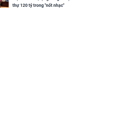
sộ
thự 120 tỷ trong "nốt nhạc"