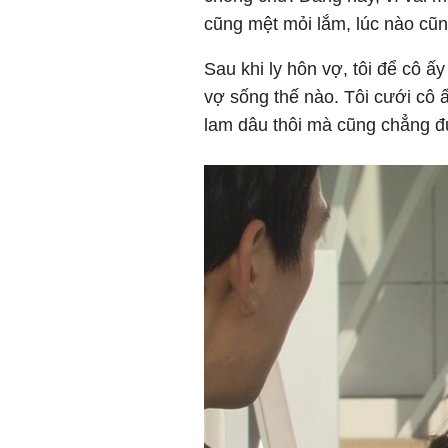
cũng mệt mỏi lắm, lúc nào cũn
Sau khi ly hôn vợ, tôi để cô ấ
vợ sống thế nào. Tôi cưới cô ấ
lam dâu thôi mà cũng chẳng 